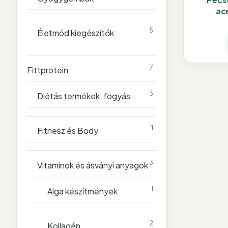
ac
5
Életmód kiegészítők
7
Fittprotein
3
Diétás termékek, fogyás
1
Fitnesz és Body
3
Vitaminok és ásványi anyagok
1
Alga készítmények
2
Kollagén