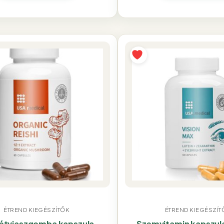
ÉTREND KIEGÉSZÍTŐK
ÉTREND KIEGÉSZÍT
étviaszgomba kapszula
Szemvitamin kapszul