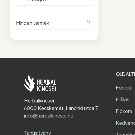
76
Minden termék
OLDALT
Főoldal
Elállás
Herbalkincsei
6000 Kecskemét, Lánchíd utca 7.
Fiókom
info@herbalkincsei.hu
Kedven
Tanúsítvány
Terméke