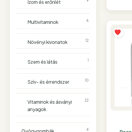
9
Izom és erőnlét
6
Multivitaminok
12
Növényi kivonatok
1
Szem és látás
10
Szív- és érrendszer
22
Vitaminok és ásványi
anyagok
4
Gyógygombák
Pecs