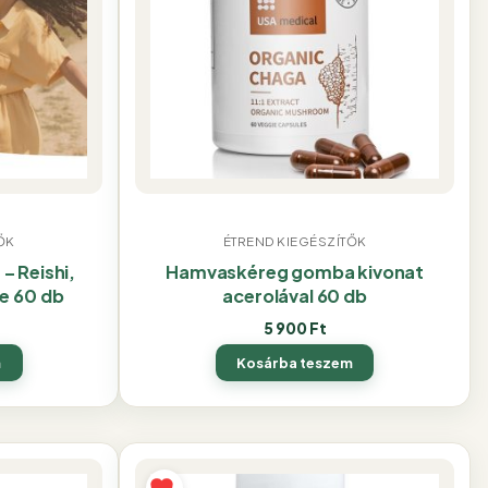
ŐK
ÉTREND KIEGÉSZÍTŐK
– Reishi,
Hamvaskéreg gomba kivonat
e 60 db
acerolával 60 db
5 900
Ft
m
Kosárba teszem