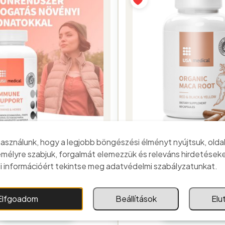
asználunk, hogy a legjobb böngészési élményt nyújtsuk, olda
emélyre szabjuk, forgalmát elemezzük és releváns hirdetéseke
ÉTREND KIEGÉSZÍTŐK
ÉTREND KIEGÉSZÍT
 információért tekintse meg adatvédelmi szabályzatunkat.
nerősítés gyógynövény
Organikus maca gyöké
kkal és vitaminokkal 60 db
60 db
5 900
Ft
5 900
Ft
Elfgoadom
Beállítások
Elu
Kosárba teszem
Kosárba tesze