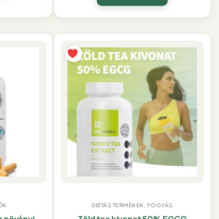
ŐK
DIÉTÁS TERMÉKEK, FOGYÁS
a növényi
Zöld tea kivonat 50% EGCG