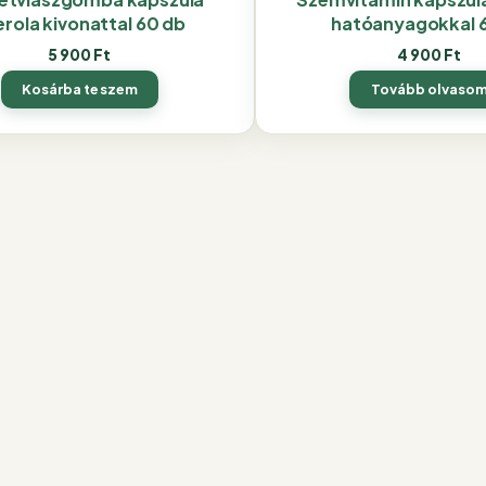
erola kivonattal 60 db
hatóanyagokkal 
5 900
Ft
4 900
Ft
Kosárba teszem
Tovább olvaso