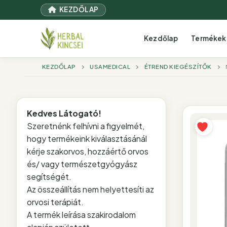
Ugrás
KEZDŐLAP
a
tartalomra
Kezdőlap
Termékek
KEZDŐLAP
USAMEDICAL
ÉTREND KIEGÉSZÍTŐK
Kedves Látogató!
Szeretnénk felhívni a figyelmét,
hogy termékeink kiválasztásánál
kérje szakorvos, hozzáértő orvos
és/ vagy természetgyógyász
segítségét.
Az összeállítás nem helyettesíti az
orvosi terápiát.
A termék leírása szakirodalom