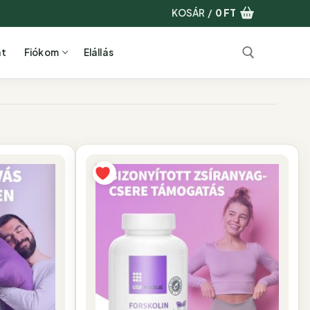
KOSÁR
/
0
FT
at
Fiókom
Elállás
Keresése: