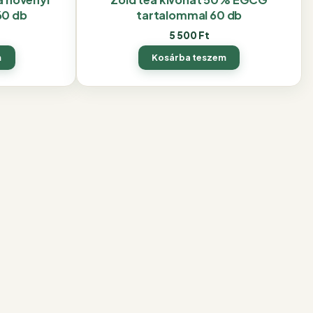
60 db
tartalommal 60 db
5 500
Ft
m
Kosárba teszem