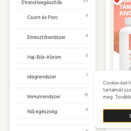
53
Étrend kiegészítők
9
Csont és Porc
4
Emésztőrendszer
5
Haj-Bőr-Köröm
7
Idegrendszer
Cookie-kat h
tartalmát sz
19
Immunrendszer
meg. További
Immu
kivonato
9
Női egészség