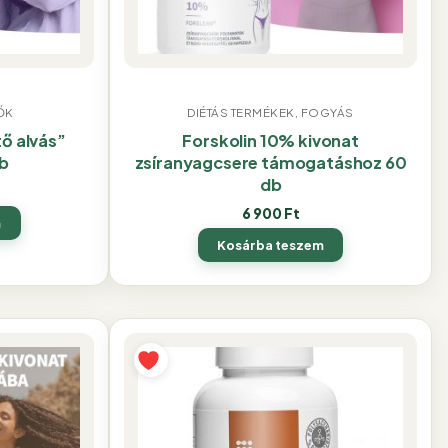
ŐK
DIÉTÁS TERMÉKEK, FOGYÁS
ő alvás”
Forskolin 10% kivonat
b
zsíranyagcsere támogatáshoz 60
db
6 900
Ft
m
Kosárba teszem