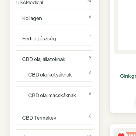
74
USAMedical
6
Kollagén
1
Férfi egészség
9
CBD olaj állatoknak
6
CBD olaj kutyáknak
Ginkgo
6
CBD olaj macskáknak
6
CBD Termékek