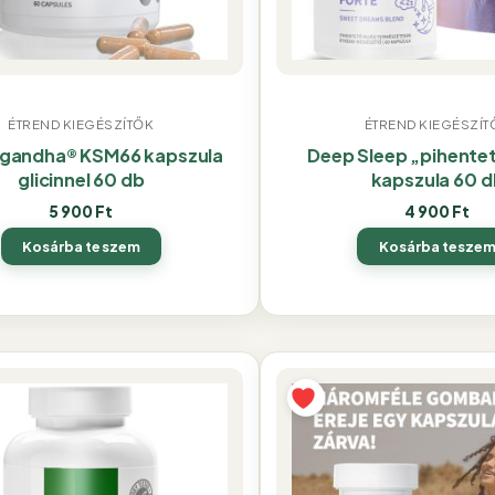
ÉTREND KIEGÉSZÍTŐK
ÉTREND KIEGÉSZÍT
gandha® KSM66 kapszula
Deep Sleep „pihentet
glicinnel 60 db
kapszula 60 d
5 900
Ft
4 900
Ft
Kosárba teszem
Kosárba tesze