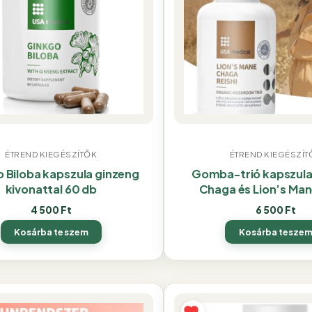
ÉTREND KIEGÉSZÍTŐK
ÉTREND KIEGÉSZÍT
 Biloba kapszula ginzeng
Gomba-trió kapszula 
kivonattal 60 db
Chaga és Lion’s Man
4 500
Ft
6 500
Ft
Kosárba teszem
Kosárba tesze