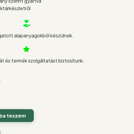
y szerint gyártva
ktárkészletről
atott alapanyagokból készülnek.
t és termék szolgáltatást biztosítunk.
.
ba teszem
l