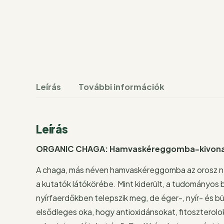
Leírás
További információk
Leírás
ORGANIC CHAGA: Hamvaskéreggomba-kivon
A chaga, más néven hamvaskéreggomba az orosz nép
a kutatók látókörébe. Mint kiderült, a tudományos 
nyírfaerdőkben telepszik meg, de éger-, nyír- és b
elsődleges oka, hogy antioxidánsokat, fitoszteroloka