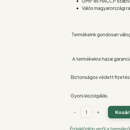
GMP és HACCP szabván
Valós magyarországi ra
Termékeink gondosan válog
A termékekre hazai garanciá
Biztonságos védett fizetés
Gyors kiszolgálás.
Hamvaskéreg
-
+
Kosár
gomba
kivonat
Érdeklődjön erről a termékrő