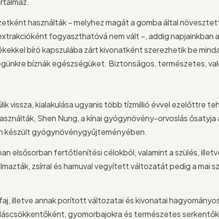
rtalmaz.
etként használták – melyhez magát a gomba által növesztett
extrakcióként fogyaszthatóvá nem vált –, addig napjainkban 
ékekkel bíró kapszulába zárt kivonatként szerezhetik be minda
égünkre bíznák egészségüket. Biztonságos, természetes, val
 vissza, kialakulása ugyanis több tízmillió évvel ezelőttre te
használták, Shen Nung, a kínai gyógynövény-orvoslás ősatyja
ban készült gyógynövénygyűjteményében.
an elsősorban fertőtlenítési célokból, valamint a szülés, illetv
almazták, zsírral és hamuval vegyített változatát pedig a mai
aj, illetve annak porított változatai és kivonatai hagyományo
ulladáscsökkentőként, gyomorbajokra és természetes serkentő