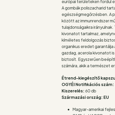
európai területeken fordul e
A gombák poliszacharid tart
egészségmegőrzésben. A po
között az immunrendszer m
tulajdonságaikra irányulnak
kivonatot tartalmaz, amelyn
kíméletes feldolgozás bizto
organikus eredet garantálja 
gazdag, acerola kivonatot 
biztosít. Egyszerűen beépí
számára, akik a természet er
Étrend-kiegészítő kapszu
OGYÉI Notifikációs szám:
Kiszerelés:
60 db
Származási ország: EU
Magyar-amerikai fejle