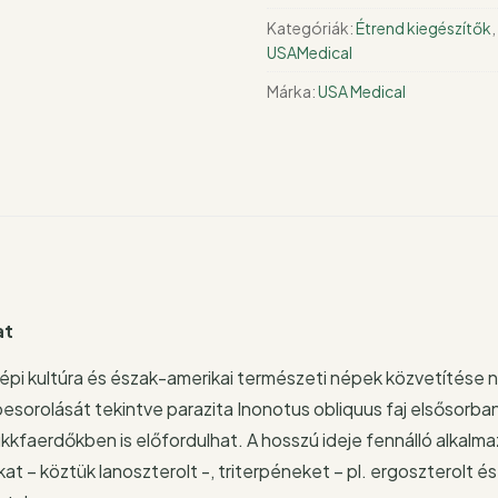
Kategóriák:
Étrend kiegészítők
,
USAMedical
Márka:
USA Medical
at
i kultúra és észak-amerikai természeti népek közvetítése 
besorolását tekintve parazita Inonotus obliquus faj elsősorba
ükkfaerdőkben is előfordulhat. A hosszú ideje fennálló alkalm
t – köztük lanoszterolt -, triterpéneket – pl. ergoszterolt és