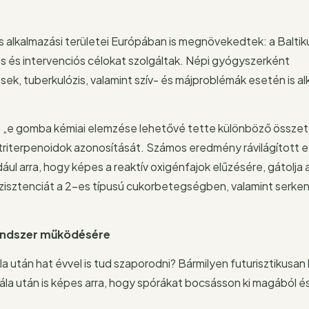
alkalmazási területei Európában is megnövekedtek: a Balti
 és intervenciós célokat szolgáltak. Népi gyógyszerként
, tuberkulózis, valamint szív- és májproblémák esetén is al
 „e gomba kémiai elemzése lehetővé tette különböző összet
 triterpenoidok azonosítását. Számos eredmény rávilágított
ul arra, hogy képes a reaktív oxigénfajok elűzésére, gátolja
ezisztenciát a 2-es típusú cukorbetegségben, valamint serken
endszer működésére
la után hat évvel is tud szaporodni? Bármilyen futurisztikusan h
ála után is képes arra, hogy spórákat bocsásson ki magából és