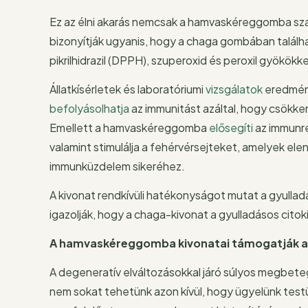
Ez az élni akarás nemcsak a hamvaskéreggomba s
bizonyítják ugyanis, hogy a chaga gombában találha
pikrilhidrazil (DPPH), szuperoxid és peroxil gyökökk
Állatkísérletek és laboratóriumi
vizsgálatok
eredmény
befolyásolhatja
az immunitást azáltal, hogy csökken
Emellett a hamvaskéreggomba
elősegíti
az immunre
valamint stimulálja a fehérvérsejteket, amelyek ele
immunküzdelem sikeréhez.
A kivonat rendkívüli hatékonyságot mutat a gyulla
igazolják, hogy a chaga-kivonat a gyulladásos cito
A hamvaskéreggomba kivonatai támogatják a 
A degeneratív elváltozásokkal járó súlyos megbete
nem sokat tehetünk azon kívül, hogy ügyelünk tes