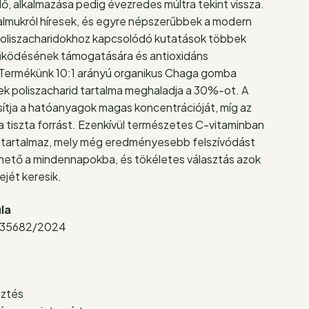
lő, alkalmazása pedig évezredes múltra tekint vissza.
almukról híresek, és egyre népszerűbbek a modern
liszacharidokhoz kapcsolódó kutatások többek
űködésének támogatására és antioxidáns
. Termékünk 10:1 arányú organikus Chaga gomba
ek poliszacharid tartalma meghaladja a 30%-ot. A
sítja a hatóanyagok magas koncentrációját, míg az
a tiszta forrást. Ezenkívül természetes C-vitaminban
is tartalmaz, mely még eredményesebb felszívódást
thető a mindennapokba, és tökéletes választás azok
ejét keresik.
la
35682/2024
sztés