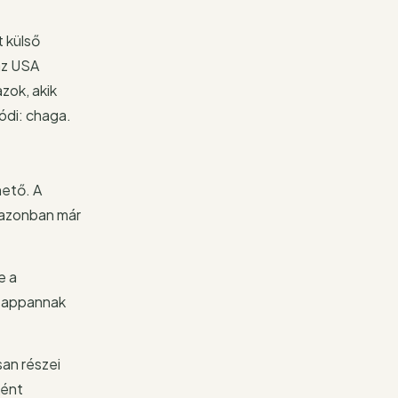
 külső
az USA
zok, akik
ódi: chaga.
hető. A
 azonban már
e a
 szappannak
san részei
ként