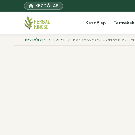
Ugrás
KEZDŐLAP
a
tartalomra
Kezdőlap
Termékek
KEZDŐLAP
ÜZLET
HAMVASKÉREG GOMBA KIVONAT 