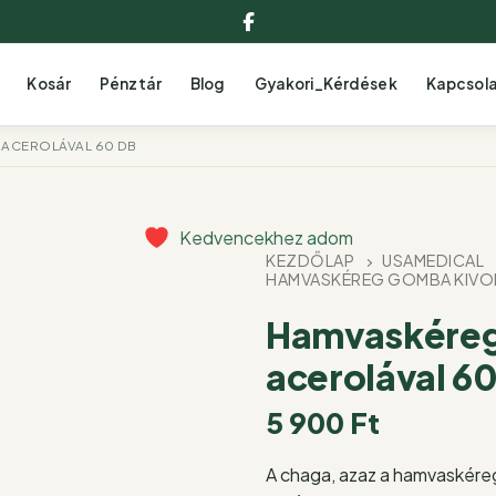
Facebook
Kosár
Pénztár
Blog
Gyakori_Kérdések
Kapcsol
ACEROLÁVAL 60 DB
Kedvencekhez adom
KEZDŐLAP
USAMEDICAL
HAMVASKÉREG GOMBA KIVON
Hamvaskéreg
acerolával 6
5 900
Ft
A chaga, azaz a hamvaskére