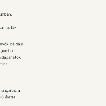
kumban,
kalmazták
evők, például
 e gomba
 a daganatok
ti az
angzik is, a
 új életre