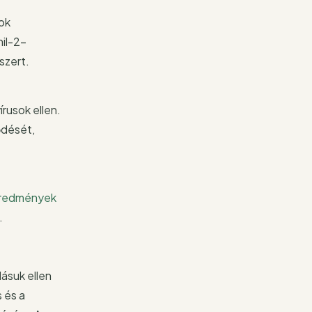
ok
nil-2-
szert.
írusok ellen.
ődését,
eredmények
.
ásuk ellen
 és a