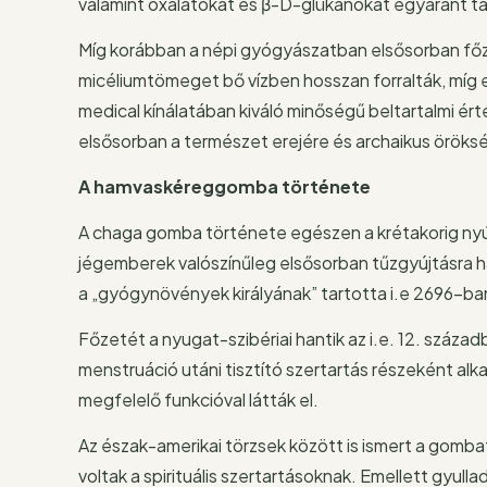
valamint oxalátokat és β-D-glükánokat egyaránt ta
Míg korábban a népi gyógyászatban elsősorban főz
micéliumtömeget bő vízben hosszan forralták, míg 
medical kínálatában kiváló minőségű beltartalmi ért
elsősorban a természet erejére és archaikus öröks
A hamvaskéreggomba története
A chaga gomba története egészen a krétakorig nyúlik
jégemberek valószínűleg elsősorban tűzgyújtásra 
a „gyógynövények királyának” tartotta i.e 2696-
Főzetét a nyugat-szibériai hantik az i.e. 12. századb
menstruáció utáni tisztító szertartás részeként alk
megfelelő funkcióval látták el.
Az észak-amerikai törzsek között is ismert a gombaf
voltak a spirituális szertartásoknak. Emellett gy