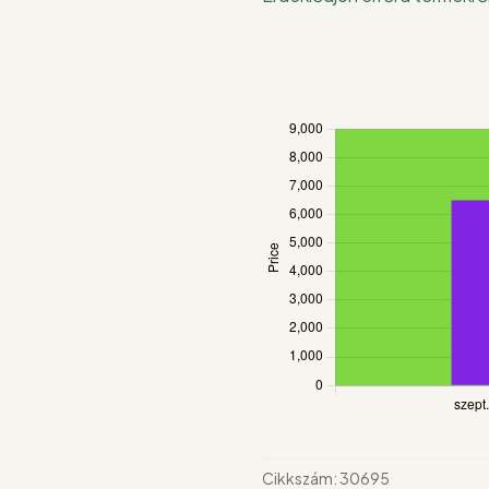
acerolával
60
db
mennyiség
Cikkszám:
30695