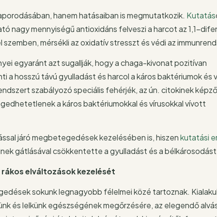
zaporodásában, hanem hatásaiban is megmutatkozik.
Kutatás
tó nagy mennyiségű antioxidáns felveszi a harcot az 1,1-dife
el szemben, mérsékli az oxidatív stresszt és védi az immunrend
ei egyaránt azt sugallják, hogy a chaga-kivonat pozitívan
ti a hosszú távú gyulladást és harcol a káros baktériumok és v
ndszert szabályozó speciális fehérjék, az ún. citokinek képz
ngedhetetlenek a káros baktériumokkal és vírusokkal vívott
dással járó megbetegedések kezelésében is, hiszen
kutatási 
kinek gátlásával csökkentette a gyulladást és a bélkárosodást
rákos elváltozások kezelését
gedések sokunk legnagyobb félelmei közé tartoznak. Kialakul
tünk és lelkünk egészségének megőrzésére, az elegendő alvás