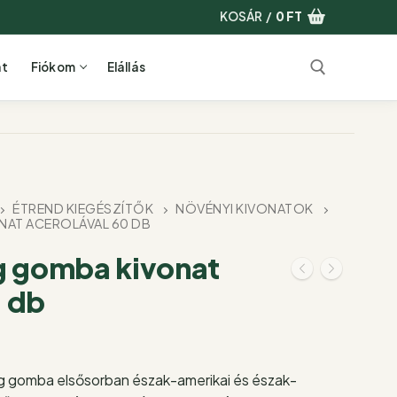
KOSÁR
/
0
FT
at
Fiókom
Elállás
Keresése:
ÉTREND KIEGÉSZÍTŐK
NÖVÉNYI KIVONATOK
AT ACEROLÁVAL 60 DB
 gomba kivonat
0 db
g gomba elsősorban észak-amerikai és észak-