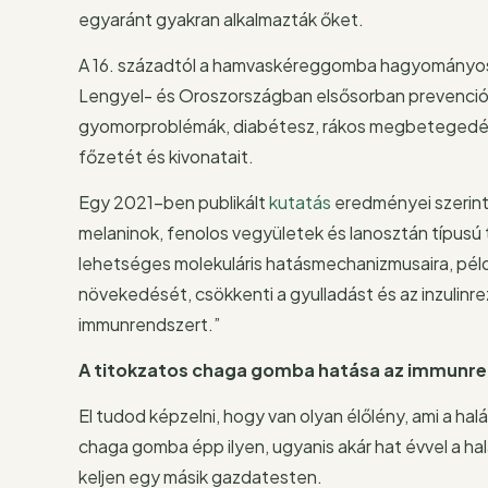
egyaránt gyakran alkalmazták őket.
A 16. századtól a hamvaskéreggomba hagyományos 
Lengyel- és Oroszországban elsősorban prevenciós
gyomorproblémák, diabétesz, rákos megbetegedések
főzetét és kivonatait.
Egy 2021-ben publikált
kutatás
eredményei szerint
melaninok, fenolos vegyületek és lanosztán típusú
lehetséges molekuláris hatásmechanizmusaira, példá
növekedését, csökkenti a gyulladást és az inzulinr
immunrendszert.”
A titokzatos chaga gomba hatása az immunr
El tudod képzelni, hogy van olyan élőlény, ami a halá
chaga gomba épp ilyen, ugyanis akár hat évvel a hal
keljen egy másik gazdatesten.