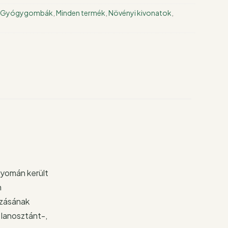
Gyógygombák
,
Minden termék
,
Növényi kivonatok
,
nyomán került
n
azásának
 lanosztánt-,