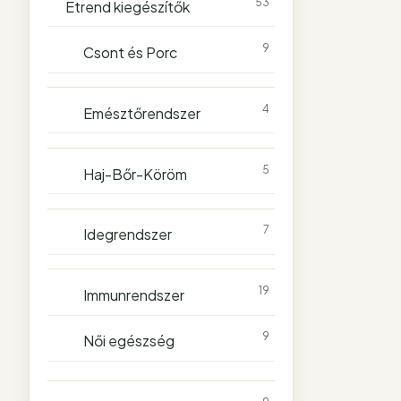
53
Étrend kiegészítők
9
Csont és Porc
4
Emésztőrendszer
5
Haj-Bőr-Köröm
7
Idegrendszer
19
Immunrendszer
9
Női egészség