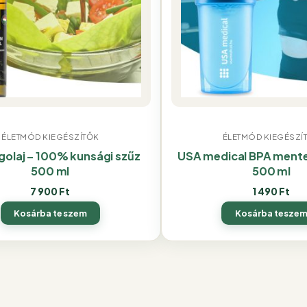
ÉLETMÓD KIEGÉSZÍTŐK
ÉLETMÓD KIEGÉSZÍ
olaj – 100% kunsági szűz
USA medical BPA mente
500 ml
500 ml
7 900
Ft
1 490
Ft
Kosárba teszem
Kosárba tesze