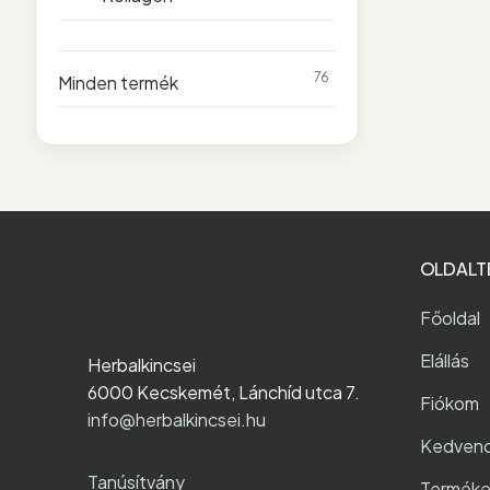
76
Minden termék
OLDALT
Főoldal
Elállás
Herbalkincsei
6000 Kecskemét, Lánchíd utca 7.
Fiókom
info@herbalkincsei.hu
Kedven
Tanúsítvány
Terméke