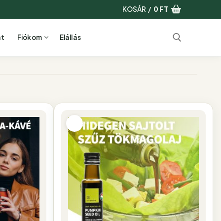
KOSÁR
/
0
FT
at
Fiókom
Elállás
Keresése: