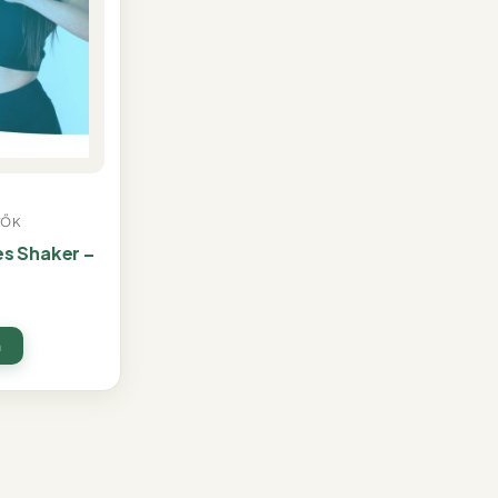
TŐK
s Shaker –
m