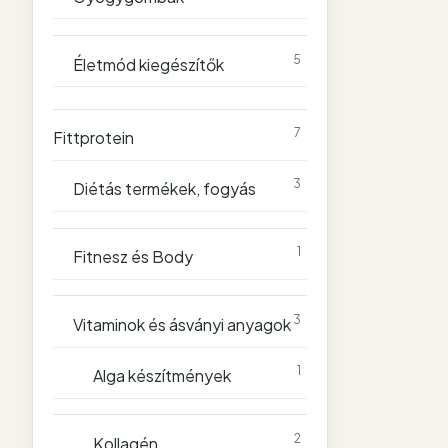
5
Életmód kiegészítők
7
Fittprotein
3
Diétás termékek, fogyás
1
Fitnesz és Body
3
Vitaminok és ásványi anyagok
1
Alga készítmények
2
Kollagén