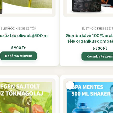
ÉLETMÓD KIEGÉSZÍTŐK
ÉLETMÓD KIEGÉSZÍ
 szűz bio olívaolaj 500 ml
Gomba kávé 100% arabi
féle organikus gombak
5 900
Ft
6 500
Ft
Kosárba teszem
Kosárba tesze