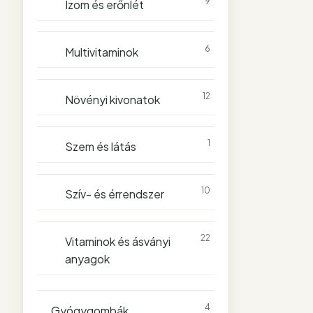
9
Izom és erőnlét
6
Multivitaminok
12
Növényi kivonatok
1
Szem és látás
10
Szív- és érrendszer
22
Vitaminok és ásványi
anyagok
4
Gyógygombák