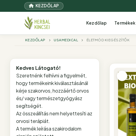
Ugrás
KEZDŐLAP
a
tartalomra
Kezdőlap
Termékek
KEZDŐLAP
USAMEDICAL
ÉLETMÓD KIEGÉSZÍTŐK
Kedves Látogató!
Szeretnénk felhívni a figyelmét,
hogy termékeink kiválasztásánál
kérje szakorvos, hozzáértő orvos
és/ vagy természetgyógyász
segítségét.
Az összeállítás nem helyettesíti az
orvosi terápiát.
A termék leírása szakirodalom