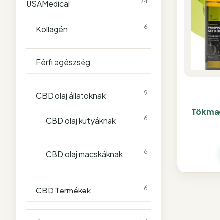
74
USAMedical
6
Kollagén
1
Férfi egészség
9
CBD olaj állatoknak
Tökmag
6
CBD olaj kutyáknak
6
CBD olaj macskáknak
6
CBD Termékek