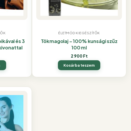
TŐK
ÉLETMÓD KIEGÉSZÍTŐK
kával és 3
Tökmagolaj – 100% kunsági szűz
ivonattal
100 ml
2 900
Ft
m
Kosárba teszem