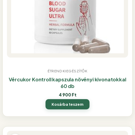
ÉTREND KIEGÉSZÍTŐK
Vércukor Kontroll kapszula növényi kivonatokkal
60 db
4 900
Ft
Kosárba teszem