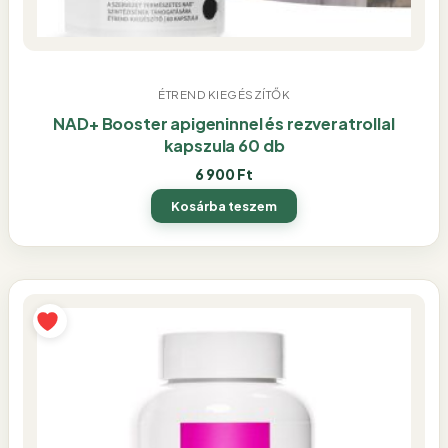
ÉTREND KIEGÉSZÍTŐK
NAD+ Booster apigeninnel és rezveratrollal
kapszula 60 db
6 900
Ft
Kosárba teszem