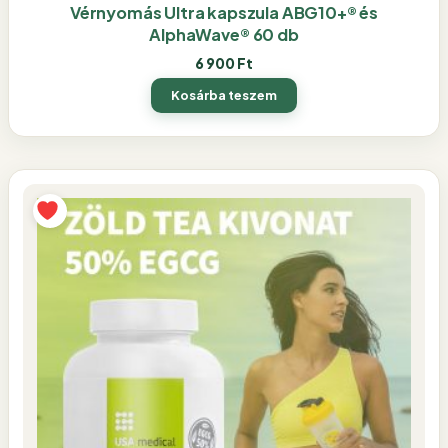
Vérnyomás Ultra kapszula ABG10+® és
AlphaWave® 60 db
6 900
Ft
Kosárba teszem