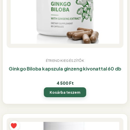
ÉTREND KIEGÉSZÍTŐK
Ginkgo Biloba kapszula ginzeng kivonattal 60 db
4 500
Ft
Kosárba teszem