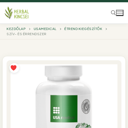
Ugrás
a
tartalomra
KEZDŐLAP
USAMEDICAL
ÉTREND KIEGÉSZÍTŐK
SZÍV- ÉS ÉRRENDSZER
Keresése: