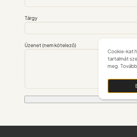
Tárgy
Üzenet (nem kötelező)
Cookie-kat h
tartalmát sz
meg. További