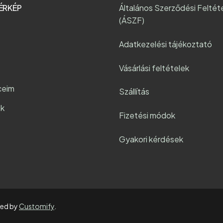
ÉRKÉP
Általános Szerződési Feltét
(ÁSZF)
Adatkezelési tájékoztató
Vásárlási feltételek
ceim
Szállítás
k
Fizetési módok
Gyakori kérdések
red by
Customify
.