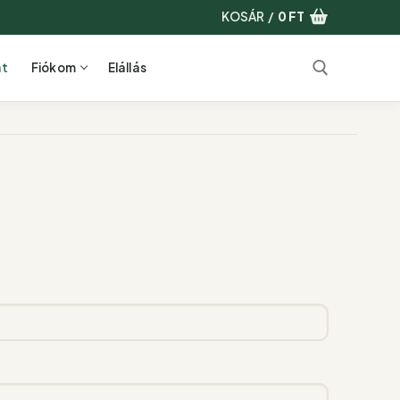
KOSÁR
/
0
FT
at
Fiókom
Elállás
Keresése: