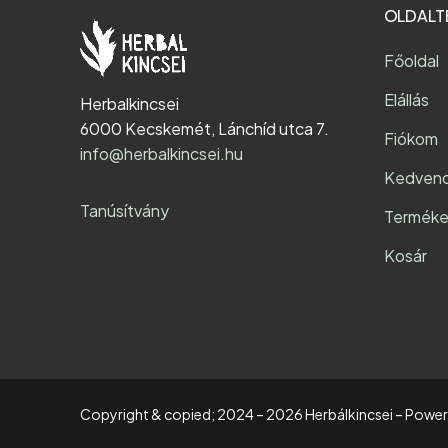
OLDALT
Főoldal
Elállás
Herbalkincsei
6000 Kecskemét, Lánchíd utca 7.
Fiókom
info@herbalkincsei.hu
Kedven
Tanúsítvány
Terméke
Kosár
Copyright & copied; 2024 – 2026 Herbálkincsei – Powe