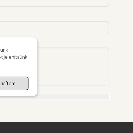
lunk
t jelenítsünk
tasítom