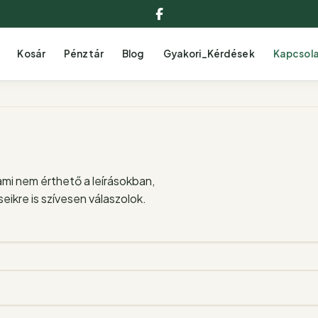
Facebook
Kosár
Pénztár
Blog
Gyakori_Kérdések
Kapcsol
ami nem érthető a leírásokban,
ikre is szívesen válaszolok.