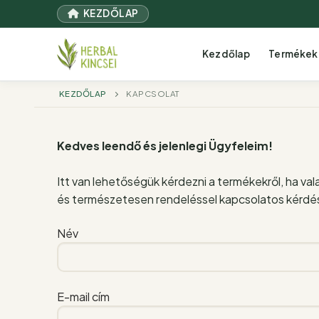
Ugrás
KEZDŐLAP
a
tartalomra
Kezdőlap
Termékek
KEZDŐLAP
KAPCSOLAT
Kedves leendő és jelenlegi Ügyfeleim!
Itt van lehetőségük kérdezni a termékekről, ha val
és természetesen rendeléssel kapcsolatos kérdése
Név
E-mail cím