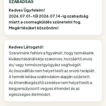
SZABADSÁG
Kedves Ügyfeleim!
2026.07.01-től 2026.07.14-ig szabadság
miatt a csomagküldés szünetelni fog.
Megértésüket köszönöm!
Kedves Látogató!
Szeretnénk felhívni a figyelmét, hogy termékeink
kiválasztásánál kérje szakorvos, hozzáértő orvos
és/ vagy természetgyógyász segítségét.
Az összeállítás nem helyettesíti az orvosi terápiát.
A termék leírása szakirodalom alapján született.
Az étrendkiegészítő szedése nem helyettesíti a
kiegyensúlyozott vegyes étrendet és az
egészséges életmódot.