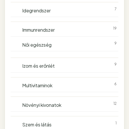
7
Idegrendszer
19
Immunrendszer
9
Női egészség
9
Izom és erőnlét
6
Multivitaminok
12
Növényi kivonatok
1
Szem és látás