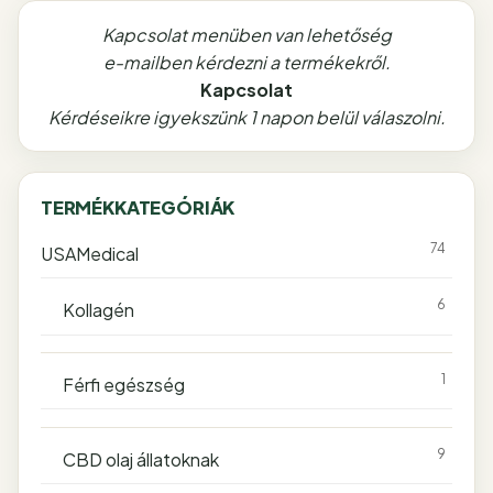
Kapcsolat menüben van lehetőség
e-mailben kérdezni a termékekről.
Kapcsolat
Kérdéseikre igyekszünk 1 napon belül válaszolni.
TERMÉKKATEGÓRIÁK
74
USAMedical
6
Kollagén
1
Férfi egészség
9
CBD olaj állatoknak