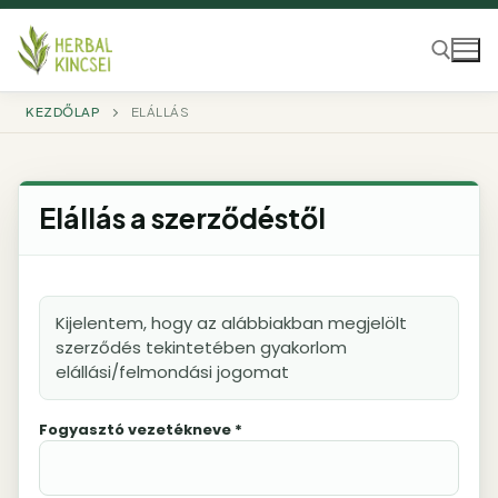
Ugrás
a
tartalomra
KEZDŐLAP
ELÁLLÁS
Keresése:
Elállás a szerződéstől
Kijelentem, hogy az alábbiakban megjelölt
szerződés tekintetében gyakorlom
elállási/felmondási jogomat
Fogyasztó vezetékneve *