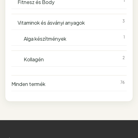
1
Fitnesz és Body
3
Vitaminok és ásványi anyagok
1
Alga készítmények
2
Kollagén
76
Minden termék