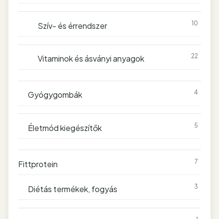
10
Szív- és érrendszer
22
Vitaminok és ásványi anyagok
4
Gyógygombák
5
Életmód kiegészítők
7
Fittprotein
3
Diétás termékek, fogyás