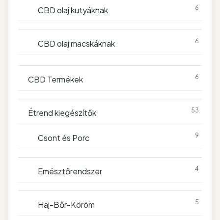
6
CBD olaj kutyáknak
6
CBD olaj macskáknak
6
CBD Termékek
53
Étrend kiegészítők
9
Csont és Porc
4
Emésztőrendszer
5
Haj-Bőr-Köröm