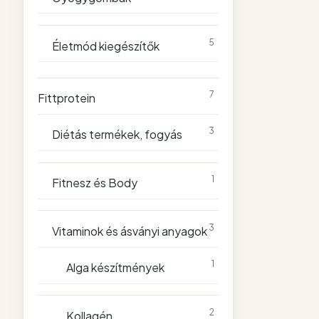
5
Életmód kiegészítők
7
Fittprotein
3
Diétás termékek, fogyás
1
Fitnesz és Body
3
Vitaminok és ásványi anyagok
1
Alga készítmények
2
Kollagén