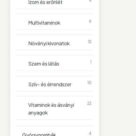
9
Izom és erőnlét
6
Multivitaminok
12
Növényi kivonatok
1
Szem és látás
10
Szív- és érrendszer
22
Vitaminok és ásványi
anyagok
4
Gyógygombák