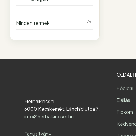
76
Minden termék
OLDALT
Főoldal
Elállás
Herbalkincsei
6000 Kecskemét, Lánchíd utca 7.
Fiókom
info@herbalkincsei.hu
Kedven
Tanúsítvány
Terméke