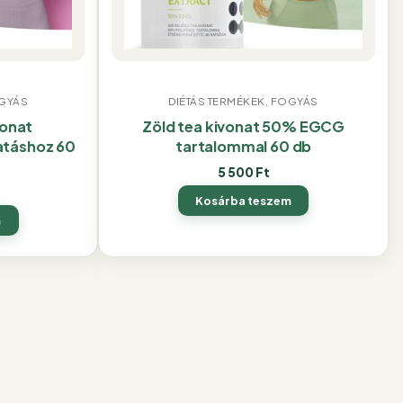
OGYÁS
DIÉTÁS TERMÉKEK, FOGYÁS
vonat
Zöld tea kivonat 50% EGCG
atáshoz 60
tartalommal 60 db
5 500
Ft
Kosárba teszem
m