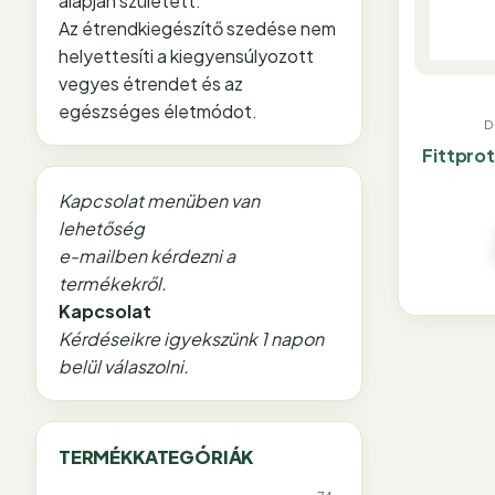
alapján született.
Az étrendkiegészítő szedése nem
helyettesíti a kiegyensúlyozott
vegyes étrendet és az
egészséges életmódot.
D
Fittpro
Kapcsolat menüben van
lehetőség
e-mailben kérdezni a
termékekről.
Kapcsolat
Kérdéseikre igyekszünk 1 napon
belül válaszolni.
TERMÉKKATEGÓRIÁK