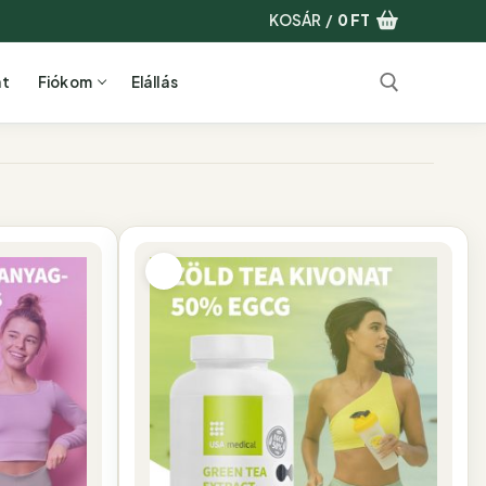
KOSÁR
/
0
FT
at
Fiókom
Elállás
Keresése: