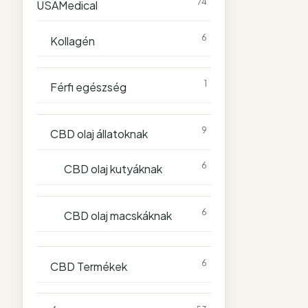
74
USAMedical
6
Kollagén
1
Férfi egészség
9
CBD olaj állatoknak
6
CBD olaj kutyáknak
6
CBD olaj macskáknak
6
CBD Termékek