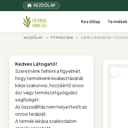
Ugrás
KEZDŐLAP
a
tartalomra
Kezdőlap
Termékek
KEZDŐLAP
FITTPROTEIN
DIÉTÁS TERMÉKEK, FOGYÁ
Kedves Látogató!
Szeretnénk felhívni a figyelmét,
hogy termékeink kiválasztásánál
kérje szakorvos, hozzáértő orvos
és/ vagy természetgyógyász
segítségét.
Az összeállítás nem helyettesíti az
orvosi terápiát.
A termék leírása szakirodalom