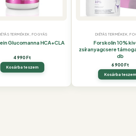
IÉTÁS TERMÉKEK, FOGYÁS
DIÉTÁS TERMÉKEK, F
tein Glucomanna HCA+CLA
Forskolin 10% ki
zsíranyagcsere támog
db
4 990
Ft
6 900
Ft
Kosárba teszem
Kosárba tesze