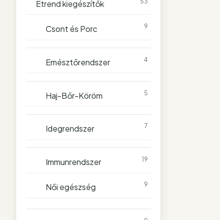
53
Étrend kiegészítők
9
Csont és Porc
4
Emésztőrendszer
5
Haj-Bőr-Köröm
7
Idegrendszer
19
Immunrendszer
9
Női egészség