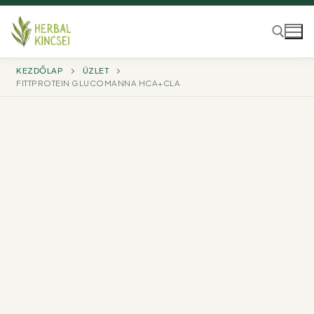
Ugrás
a
tartalomra
KEZDŐLAP
ÜZLET
FITTPROTEIN GLUCOMANNA HCA+CLA
Keresése: