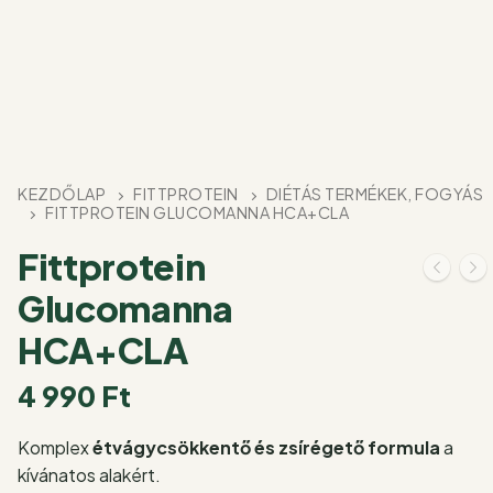
KEZDŐLAP
FITTPROTEIN
DIÉTÁS TERMÉKEK, FOGYÁS
FITTPROTEIN GLUCOMANNA HCA+CLA
Fittprotein
Glucomanna
HCA+CLA
4 990
Ft
Komplex
étvágycsökkentő és zsírégető formula
a
kívánatos alakért.