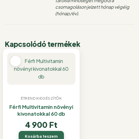
tárolva minőségét megőrzi a
csomagoláson jelzett hónap végéig
(hónap/év).
Kapcsolódó termékek
ÉTREND KIEGÉSZÍTŐK
Férfi Multivitamin növényi
kivonatokkal 60 db
4 900
Ft
Kosárba teszem