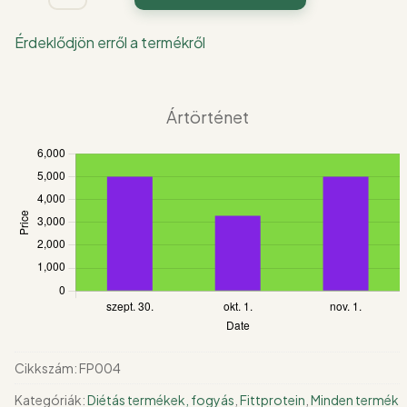
Glucomanna
HCA+CLA
Érdeklődjön erről a termékről
mennyiség
Ártörténet
Cikkszám:
FP004
Kategóriák:
Diétás termékek, fogyás
,
Fittprotein
,
Minden termék