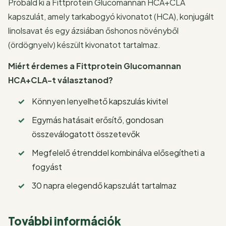
Próbáld ki a Fittprotein Glucomannan HCA+CLA
kapszulát, amely tarkabogyó kivonatot (HCA), konjugált
linolsavat és egy ázsiában őshonos növényből
(ördögnyelv) készült kivonatot tartalmaz.
Miért érdemes a Fittprotein Glucomannan
HCA+CLA-t választanod?
Könnyen lenyelhető kapszulás kivitel
Egymás hatásait erősítő, gondosan
összeválogatott összetevők
Megfelelő étrenddel kombinálva elősegítheti a
fogyást
30 napra elegendő kapszulát tartalmaz
További információk