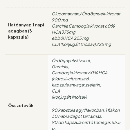
Glucomannan / Ördögnyelv kivonat
900 mg
Hatóanyag 1 napi
Garcinia Cambogia kivonat 60%
adagban (3
HCA 375mg
kapszula)
ebből HCA 225 mg
CLA (konjugált linolsav) 225 mg
Ördögnyelv kivonat,
Garcinia,
Cambogia kivonat 60% HCA
(hidroxi-citromsav),
kapszula anyaga: zselatin,
CLA
(konjugált linolsav)
Összetevők
90 kapszula egy flakonban, 1 flakon
30 napi adagot tartalmaz.
90 db kapszula nettó tömege: 55,5
g.