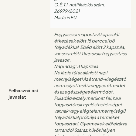
O.É.T.I. notifikációs szám:
26979/2021
Made in EU.
Fogyasszon naponta 3 kapszulát
étkezések előtt 15 perccel bő
folyadékkal. Ebéd előtt 2 kapszula,
vacsora előtt 1 kapszula fogyasztása
javasolt.
Napi adag: 3 kapszula
Ne lépje túl az ajánlott napi
mennyiséget! Az étrend-kiegészítő
nem helyettesíti a vegyes étrendet
Felhasználási
és az egészséges életmódot.
javaslat
Fulladásveszély merülhet fel, ha a
fogyasztónak nyelési nehézségei
vannak vagy elégtelen mennyiségű
folyadékkal próbálja a terméket
fogyasztani. Gyermekek elől elzárva
tartandó! Száraz, hűvös helyen