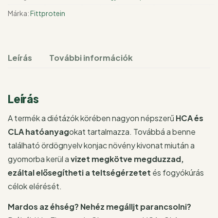
Márka:
Fittprotein
Leírás
További információk
Leírás
A termék a diétázók körében nagyon népszerű
HCA és
CLA hatóanyag
okat tartalmazza. Továbbá a benne
található ördögnyelv konjac növény kivonat miután a
gyomorba kerül a
vizet megkötve megduzzad,
ezáltal elősegítheti a teltségérzetet
és fogyókúrás
célok elérését.
Mardos az éhség? Nehéz megálljt parancsolni?