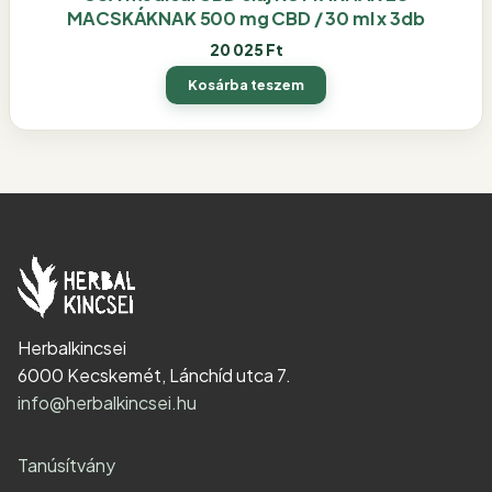
MACSKÁKNAK 500 mg CBD / 30 ml x 3db
20 025
Ft
Kosárba teszem
Herbalkincsei
6000 Kecskemét, Lánchíd utca 7.
info@herbalkincsei.hu
Tanúsítvány