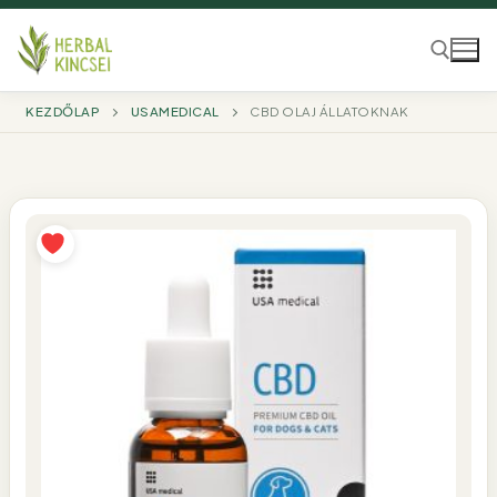
Ugrás
a
tartalomra
KEZDŐLAP
USAMEDICAL
CBD OLAJ ÁLLATOKNAK
Keresése: