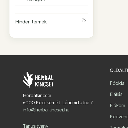
76
Minden termék
OLDALT
Főoldal
Elállás
Herbalkincsei
6000 Kecskemét, Lánchíd utca 7.
Fiókom
info@herbalkincsei.hu
Kedven
Tanúsítvány
Terméke