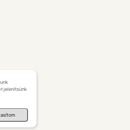
lunk
t jelenítsünk
tasítom