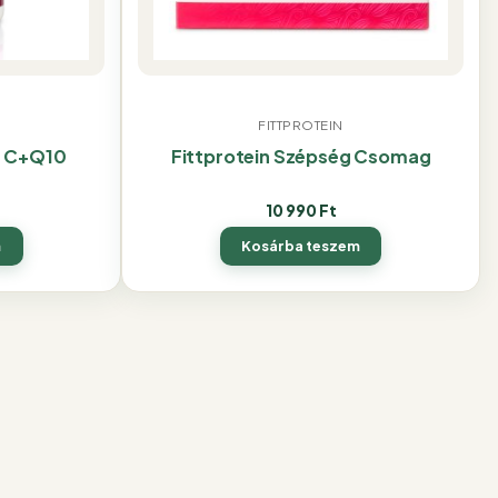
FITTPROTEIN
n C+Q10
Fittprotein Szépség Csomag
10 990
Ft
m
Kosárba teszem