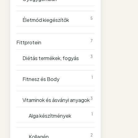
5
Életmód kiegészítők
7
Fittprotein
3
Diétás termékek, fogyás
1
Fitnesz és Body
3
Vitaminok és ásványi anyagok
1
Alga készítmények
2
Kollagén