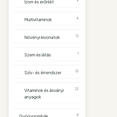
9
Izom és erőnlét
6
Multivitaminok
12
Növényi kivonatok
1
Szem és látás
10
Szív- és érrendszer
22
Vitaminok és ásványi
anyagok
4
Gyógygombák