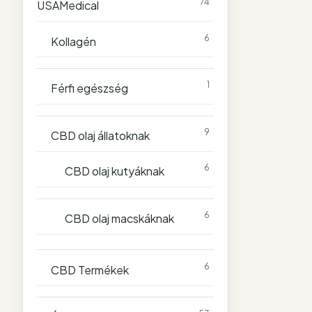
74
USAMedical
6
Kollagén
1
Férfi egészség
9
CBD olaj állatoknak
6
CBD olaj kutyáknak
6
CBD olaj macskáknak
6
CBD Termékek