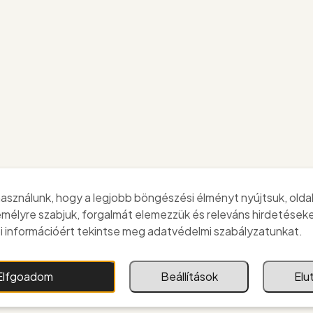
asználunk, hogy a legjobb böngészési élményt nyújtsuk, olda
emélyre szabjuk, forgalmát elemezzük és releváns hirdetéseke
 információért tekintse meg adatvédelmi szabályzatunkat.
Elfgoadom
Beállítások
Elu