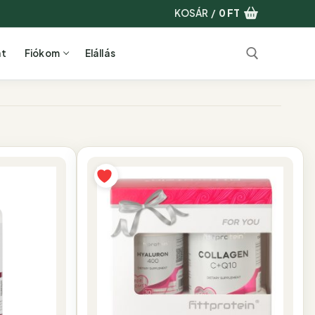
KOSÁR
/
0
FT
at
Fiókom
Elállás
Keresése: