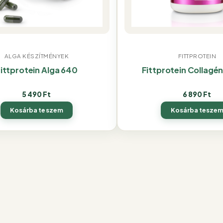
ALGA KÉSZÍTMÉNYEK
FITTPROTEIN
ittprotein Alga 640
Fittprotein Collagé
5 490
Ft
6 890
Ft
Kosárba teszem
Kosárba tesze