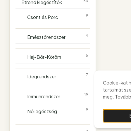
53
Étrend kiegészítők
9
Csont és Porc
4
Emésztőrendszer
5
Haj-Bőr-Köröm
7
Idegrendszer
Cookie-kat h
tartalmát sz
19
Immunrendszer
meg. További
9
Női egészség