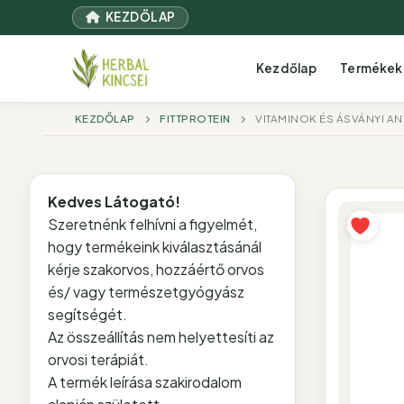
Ugrás
KEZDŐLAP
a
tartalomra
Kezdőlap
Termékek
KEZDŐLAP
FITTPROTEIN
VITAMINOK ÉS ÁSVÁNYI A
Kedves Látogató!
Szeretnénk felhívni a figyelmét,
hogy termékeink kiválasztásánál
kérje szakorvos, hozzáértő orvos
és/ vagy természetgyógyász
segítségét.
Az összeállítás nem helyettesíti az
orvosi terápiát.
A termék leírása szakirodalom