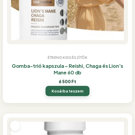
ÉTREND KIEGÉSZÍTŐK
Gomba-trió kapszula – Reishi, Chaga és Lion’s
Mane 60 db
6 500
Ft
Kosárba teszem