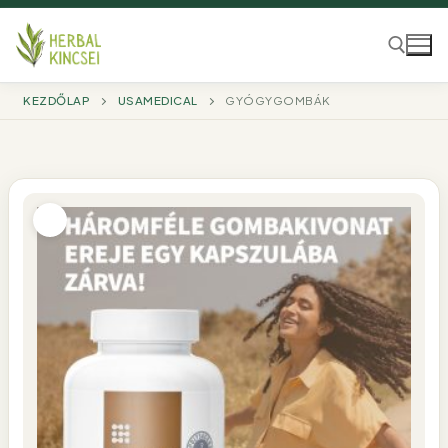
Ugrás
a
tartalomra
KEZDŐLAP
USAMEDICAL
GYÓGYGOMBÁK
Keresése: