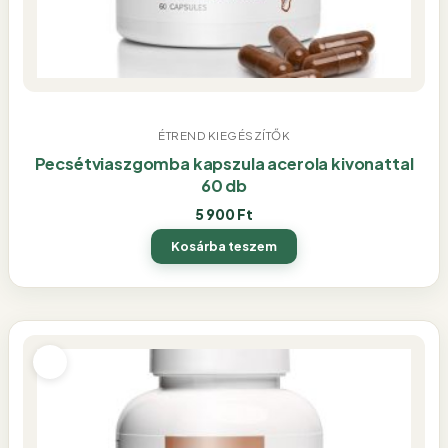
ÉTREND KIEGÉSZÍTŐK
Pecsétviaszgomba kapszula acerola kivonattal
60 db
5 900
Ft
Kosárba teszem