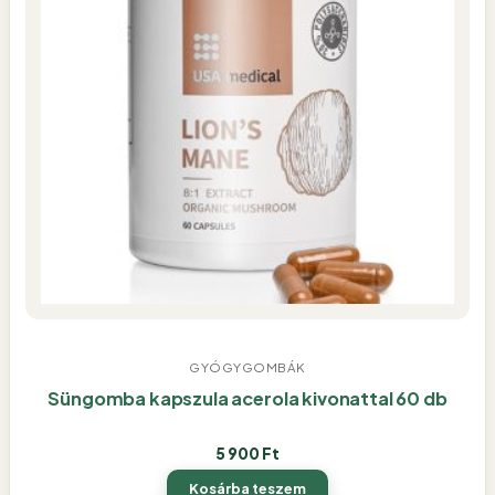
GYÓGYGOMBÁK
Süngomba kapszula acerola kivonattal 60 db
5 900
Ft
Kosárba teszem