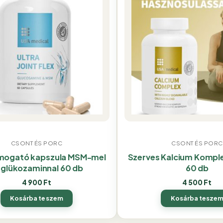
CSONT ÉS PORC
CSONT ÉS PORC
mogató kapszula MSM-mel
Szerves Kalcium Kompl
 glükozaminnal 60 db
60 db
4 900
Ft
4 500
Ft
Kosárba teszem
Kosárba tesze