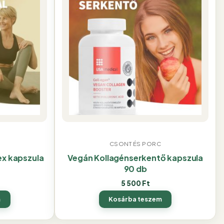
CSONT ÉS PORC
ex kapszula
Vegán Kollagénserkentő kapszula
90 db
5 500
Ft
m
Kosárba teszem