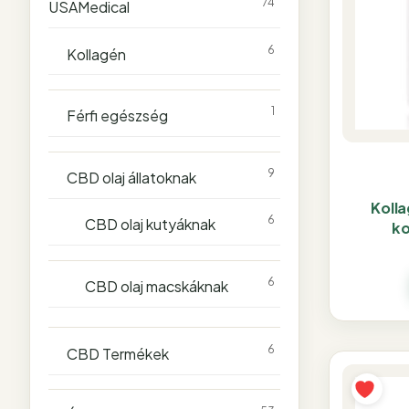
74
USAMedical
6
Kollagén
1
Férfi egészség
9
CBD olaj állatoknak
Koll
6
CBD olaj kutyáknak
ko
6
CBD olaj macskáknak
6
CBD Termékek