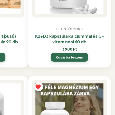
CSONT ÉS PORC
s típusú)
K2+D3 kapszula kalciummal és C-
la 90 db
vitaminnal 60 db
3 900
Ft
m
Kosárba teszem