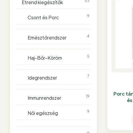
53
Étrend kiegészítők
9
Csont és Porc
4
Emésztőrendszer
5
Haj-Bőr-Köröm
7
Idegrendszer
Porc tá
19
Immunrendszer
és
9
Női egészség