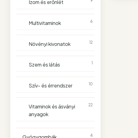
9
Izom és erőnlét
6
Multivitaminok
12
Növényi kivonatok
1
Szem és látás
10
Szív- és érrendszer
22
Vitaminok és ásványi
anyagok
4
Gyógygombák