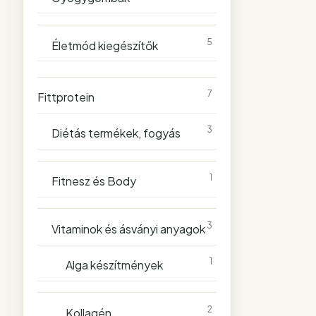
5
Életmód kiegészítők
7
Fittprotein
3
Diétás termékek, fogyás
1
Fitnesz és Body
3
Vitaminok és ásványi anyagok
1
Alga készítmények
2
Kollagén