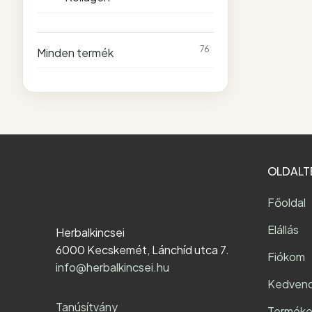
76
Minden termék
OLDALT
Főoldal
Elállás
Herbalkincsei
6000 Kecskemét, Lánchíd utca 7.
Fiókom
info@herbalkincsei.hu
Kedven
Tanúsítvány
Terméke