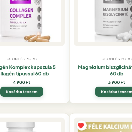
CSONT ÉS PORC
CSONT ÉS PORC
agén Komplex kapszula 5
Magnézium biszgliciná
llagén típussal 60 db
60 db
4 900
Ft
3 900
Ft
Kosárba teszem
Kosárba tesze