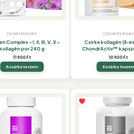
CSONT ÉS PORC
CSONT ÉS PORC
n Complex – I, II, III, V, X –
Csirke kollagén (II-e
kollagén por 240 g
ChondrActiv™ kapszu
11 900
Ft
10 900
Ft
Kosárba teszem
Kosárba tesze