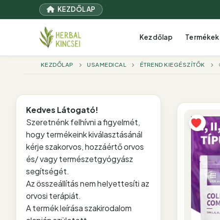
Ugrás
KEZDŐLAP
a
tartalomra
Kezdőlap
Termékek
KEZDŐLAP
USAMEDICAL
ÉTREND KIEGÉSZÍTŐK
Kedves Látogató!
Szeretnénk felhívni a figyelmét,
hogy termékeink kiválasztásánál
kérje szakorvos, hozzáértő orvos
és/ vagy természetgyógyász
segítségét.
Az összeállítás nem helyettesíti az
orvosi terápiát.
A termék leírása szakirodalom