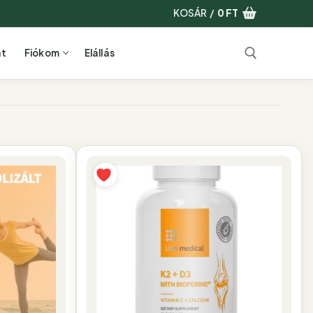
KOSÁR
/
0
FT
at
Fiókom
Elállás
Keresése: