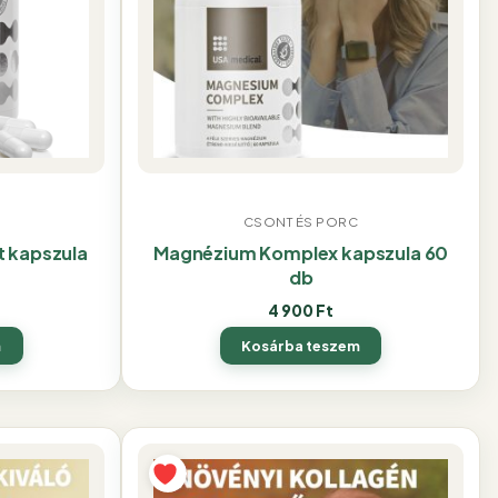
CSONT ÉS PORC
t kapszula
Magnézium Komplex kapszula 60
db
4 900
Ft
m
Kosárba teszem