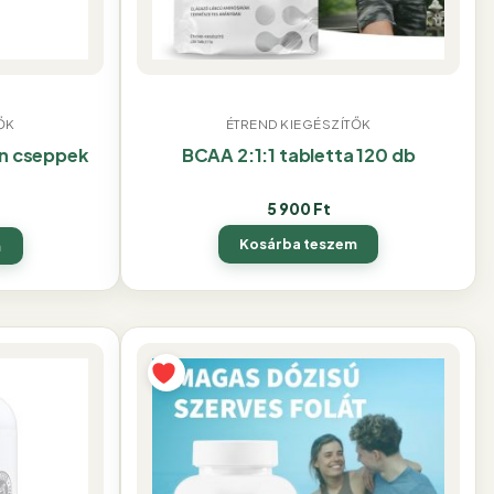
ŐK
ÉTREND KIEGÉSZÍTŐK
in cseppek
BCAA 2:1:1 tabletta 120 db
5 900
Ft
Kosárba teszem
m