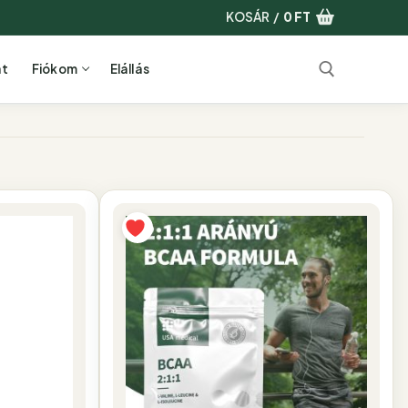
KOSÁR
/
0
FT
at
Fiókom
Elállás
Keresése: