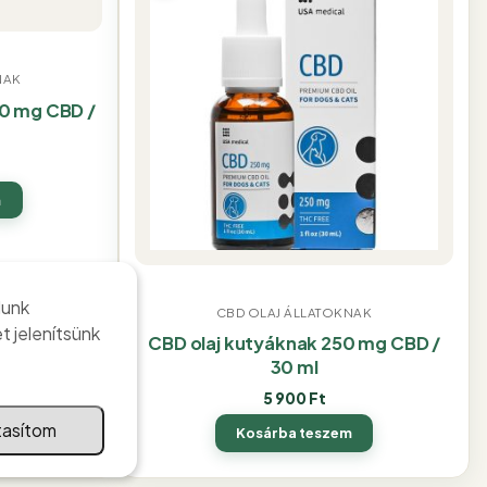
NAK
00 mg CBD /
m
lunk
CBD OLAJ ÁLLATOKNAK
t jelenítsünk
CBD olaj kutyáknak 250 mg CBD /
30 ml
5 900
Ft
tasítom
Kosárba teszem