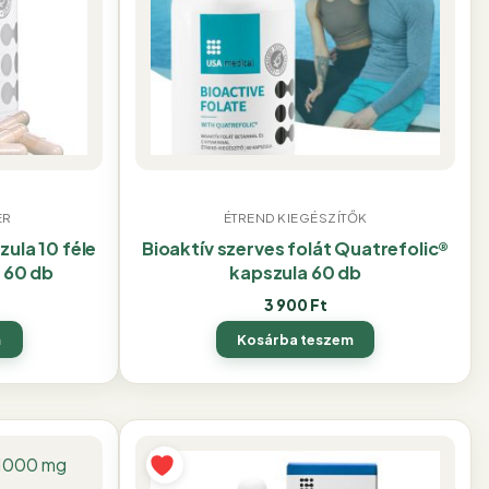
ER
ÉTREND KIEGÉSZÍTŐK
ula 10 féle
Bioaktív szerves folát Quatrefolic®
 60 db
kapszula 60 db
3 900
Ft
m
Kosárba teszem