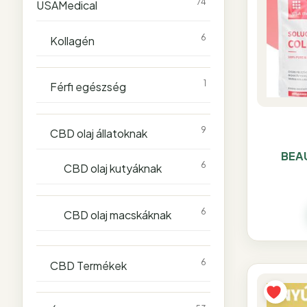
74
USAMedical
6
Kollagén
1
Férfi egészség
9
CBD olaj állatoknak
BEAU
6
CBD olaj kutyáknak
6
CBD olaj macskáknak
6
CBD Termékek