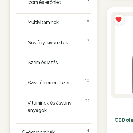
9
Izom és erőnlét
6
Multivitaminok
12
Növényi kivonatok
1
Szem és látás
10
Szív- és érrendszer
22
Vitaminok és ásványi
anyagok
CBD ola
4
Gyógygombák