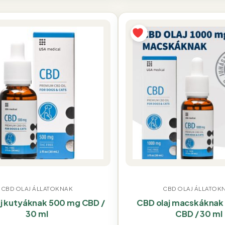
CBD OLAJ ÁLLATOKNAK
CBD OLAJ ÁLLATOK
j kutyáknak 500 mg CBD /
CBD olaj macskáknak
30 ml
CBD / 30 ml