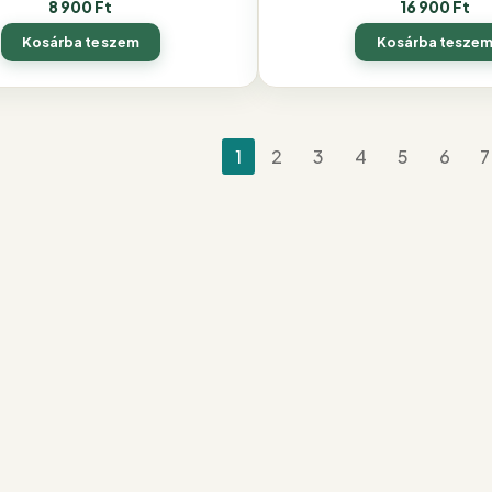
8 900
Ft
16 900
Ft
Kosárba teszem
Kosárba tesze
gyzések
1
2
3
4
5
6
7
zása