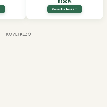
5 900
Ft
m
Kosárba teszem
KÖVETKEZŐ