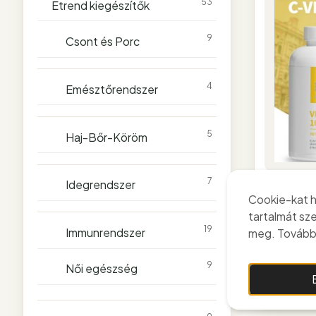
53
Étrend kiegészítők
9
Csont és Porc
4
Emésztőrendszer
5
Haj-Bőr-Köröm
7
Idegrendszer
Cookie-kat h
tartalmát sz
C-v
19
Immunrendszer
meg. További
9
Női egészség