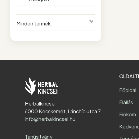
76
Minden termék
OLDALT
Főoldal
Elállás
Herbalkincsei
6000 Kecskemét, Lánchíd utca 7.
Fiókom
info@herbalkincsei.hu
Kedven
Tanúsítvány
Terméke