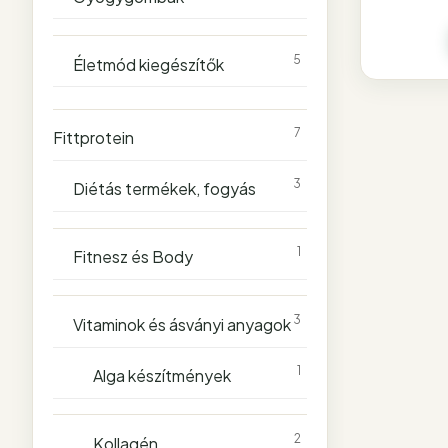
5
Életmód kiegészítők
Beje
7
Fittprotein
lapo
3
Diétás termékek, fogyás
1
Fitnesz és Body
3
Vitaminok és ásványi anyagok
1
Alga készítmények
2
Kollagén