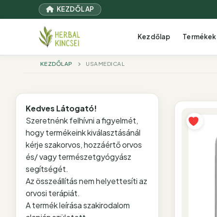
Ugrás
KEZDŐLAP
a
tartalomra
Kezdőlap
Termékek
KEZDŐLAP
USAMEDICAL
Kedves Látogató!
Szeretnénk felhívni a figyelmét,
hogy termékeink kiválasztásánál
kérje szakorvos, hozzáértő orvos
és/ vagy természetgyógyász
segítségét.
Az összeállítás nem helyettesíti az
orvosi terápiát.
A termék leírása szakirodalom