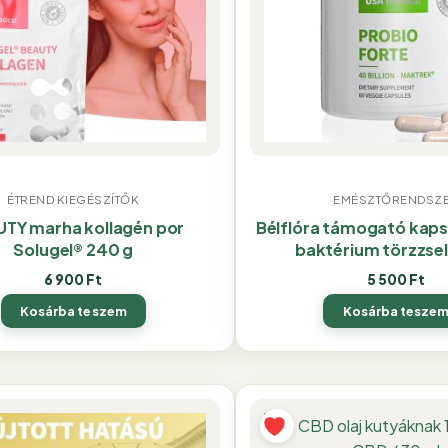
ÉTREND KIEGÉSZÍTŐK
EMÉSZTŐRENDSZ
TY marha kollagén por
Bélflóra támogató kapsz
Solugel® 240 g
baktérium törzzsel
6 900
Ft
5 500
Ft
Kosárba teszem
Kosárba tesze