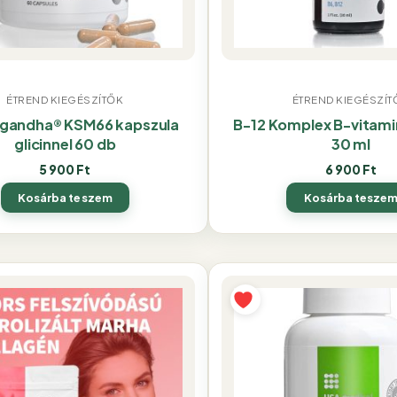
ÉTREND KIEGÉSZÍTŐK
ÉTREND KIEGÉSZÍT
gandha® KSM66 kapszula
B-12 Komplex B-vitam
glicinnel 60 db
30 ml
5 900
Ft
6 900
Ft
Kosárba teszem
Kosárba tesze