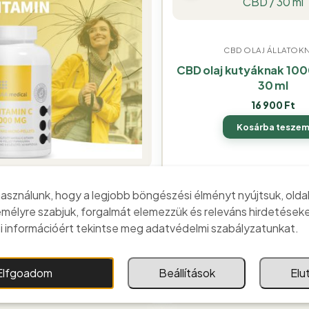
CBD OLAJ ÁLLATOK
CBD olaj kutyáknak 10
30 ml
16 900
Ft
Kosárba tesze
asználunk, hogy a legjobb böngészési élményt nyújtsuk, olda
ÉTREND KIEGÉSZÍTŐK
emélyre szabjuk, forgalmát elemezzük és releváns hirdetéseke
itamin 1000 mg Retard
 információért tekintse meg adatvédelmi szabályzatunkat.
kapszula 60 db
5 500
Ft
Elfgoadom
Beállítások
Elu
Kosárba teszem