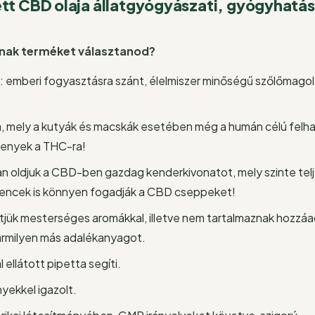
tt CBD olaja állatgyógyászati, gyógyhatá
!
knak terméket választanod?
: emberi fogyasztásra szánt, élelmiszer minőségű szőlőmagol
, mely a kutyák és macskák esetében még a humán célú felhas
kenyek a THC-ra!
n oldjuk a CBD-ben gazdag kenderkivonatot, mely szinte tel
vencek is könnyen fogadják a CBD cseppeket!
ítjük mesterséges aromákkal, illetve nem tartalmaznak hozzáa
bármilyen más adalékanyagot.
 ellátott pipetta segíti.
yekkel igazolt.