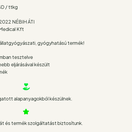
BD / ttkg
1/2022 NÉBIH ÁTI
Medical Kft
t állatgyógyászati, gyógyhatású termék!
umban tesztelve
ebb eljárásával készült
rmék
atott alapanyagokból készülnek.
t és termék szolgáltatást biztosítunk.