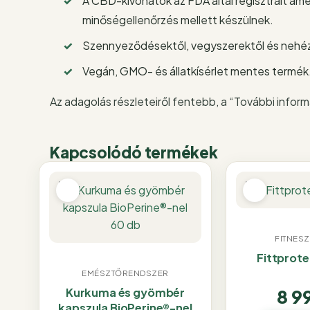
A CBD-kivonatok az FDA által regisztrált am
minőségellenőrzés mellett készülnek.
Szennyeződésektől, vegyszerektől és nehé
Vegán, GMO- és állatkísérlet mentes termék
Az adagolás részleteiről fentebb, a “További informá
Kapcsolódó termékek
FITNESZ
Fittprote
EMÉSZTŐRENDSZER
8 9
Kurkuma és gyömbér
kapszula BioPerine®-nel