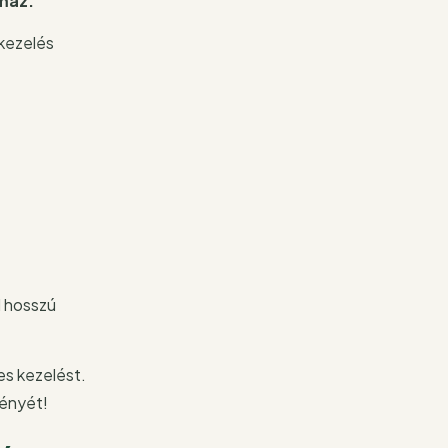
lmaz.
 kezelés
d hosszú
es kezelést.
ményét!