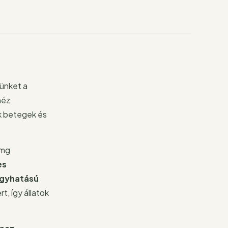
ünket a
héz
ek betegek és
 mg
es
ógyhatású
, így állatok