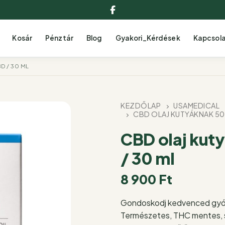
Facebook
Kosár
Pénztár
Blog
Gyakori_Kérdések
Kapcsol
D / 30 ML
KEZDŐLAP
USAMEDICAL
CBD OLAJ KUTYÁKNAK 50
CBD olaj kut
/ 30 ml
8 900
Ft
Gondoskodj kedvenced gyóg
Természetes, THC mentes, 