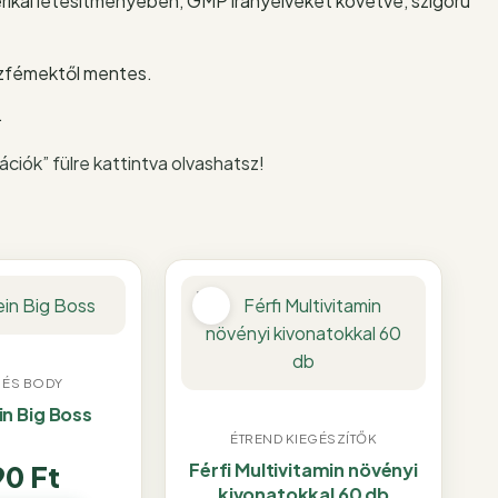
erikai létesítményében, GMP irányelveket követve, szigorú
zfémektől mentes.
.
ciók” fülre kattintva olvashatsz!
 ÉS BODY
in Big Boss
ÉTREND KIEGÉSZÍTŐK
90
Ft
Férfi Multivitamin növényi
kivonatokkal 60 db