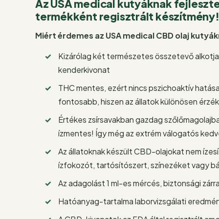
Az USA medical kutyáknak fejleszte
termékként regisztrált készítmény
Miért érdemes az USA medical CBD olaj kutyá
Kizárólag két természetes összetevő alkotja
kenderkivonat
THC mentes, ezért nincs pszichoaktív hatása
fontosabb, hiszen az állatok különösen érzé
Értékes zsírsavakban gazdag szőlőmagolajba
ízmentes! Így még az extrém válogatós ked
Az állatoknak készült CBD-olajokat nem ízes
ízfokozót, tartósítószert, színezéket vagy 
Az adagolást 1 ml-es mércés, biztonsági zárral
Hatóanyag-tartalma laborvizsgálati eredmén