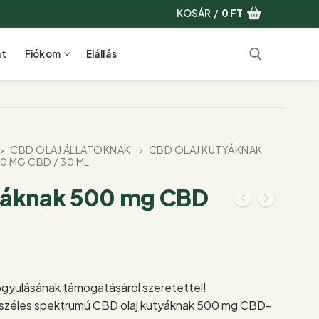
KOSÁR
/
0
FT
at
Fiókom
Elállás
Keresése:
CBD OLAJ ÁLLATOKNAK
CBD OLAJ KUTYÁKNAK
0 MG CBD / 30 ML
yáknak 500 mg CBD
yulásának támogatásáról szeretettel!
széles spektrumú CBD olaj kutyáknak 500 mg CBD-