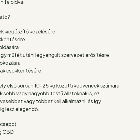
n feloldva.
ató?
 kiegészítő kezelésére
ökkentésére
oldására
agy műtét utáni legyengült szervezet erősítésre
fokozásra
nak csökkentésére
ely első sorban 10-25 kg közötti kedvencek számára
 kisebb vagy nagyobb testű állatoknak is, ez
esebbet vagy többet kell alkalmazni, és így
ig lesz elegendő.
0 csepp)
mg CBD