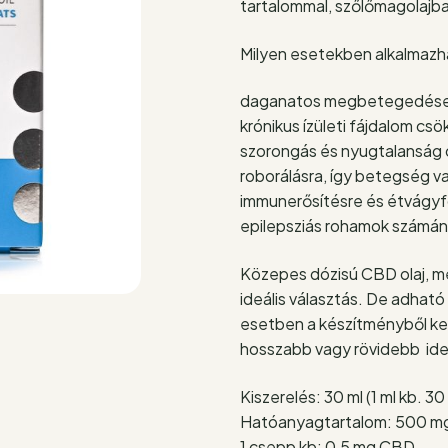
tartalommal, szőlőmagolajba
Milyen esetekben alkalmazh
daganatos megbetegedések
krónikus ízületi fájdalom cs
szorongás és nyugtalanság 
roborálásra, így betegség v
immunerősítésre és étvágy
epilepsziás rohamok számá
Közepes dózisú CBD olaj, m
ideális választás. De adható
esetben a készítményből kev
hosszabb vagy rövidebb ide
Kiszerelés: 30 ml (1 ml kb. 3
Hatóanyagtartalom: 500 
1 csepp kb: 0,5 mg CBD