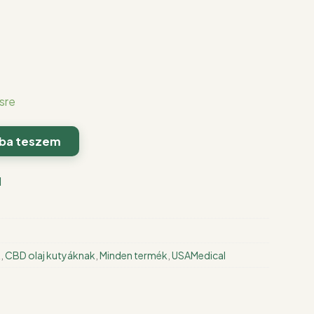
.
sre
ba teszem
l
k
,
CBD olaj kutyáknak
,
Minden termék
,
USAMedical