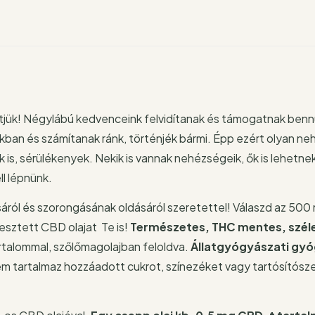
ük! Négylábú kedvenceink felvidítanak és támogatnak benn
kban és számítanak ránk, történjék bármi. Épp ezért olyan ne
 is, sérülékenyek. Nekik is vannak nehézségeik, ők is lehetn
ll lépnünk.
l és szorongásának oldásáról szeretettel! Válaszd az 500
esztett CBD olajat Te is!
Természetes, THC mentes, szél
alommal, szőlőmagolajban feloldva.
Állatgyógyászati gy
 tartalmaz hozzáadott cukrot, színezéket vagy tartósítószert