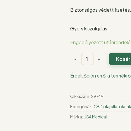
Biztonságos védett fizetés
Gyors kiszolgálás.
Engedélyezett utánrendelé
CBD
-
+
Kosár
olaj
kutyáknak
Érdeklődjön erről a termékrő
500
mg
CBD
Cikkszám:
29749
/
Kategóriák:
CBD olaj állatokna
30
ml
Márka:
USA Medical
mennyiség