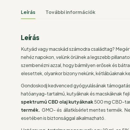
Leírás
További információk
Leírás
Kutyád vagy macskád számodra családtag? Megértj
nehéz napokon, velünk örülnek a legszebb pillanato
szembenézni azzal, hogy bármilyen erősek és bátrak
elesettek, olyankor bizony nekünk, kétlábúaknak ke
Gondoskodj kedvenced gyógyulásának támogatásáró
hatóanyag-tartalmú, kutyáknak és macskáknak fejl
spektrumú CBD olaj kutyáknak
500 mg CBD-tart
termék.
GMO- és állatkísérlet mentes termék. Nem
esetében is biztonsággal alkalmazható.