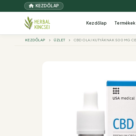
Ugrás
KEZDŐLAP
a
tartalomra
Kezdőlap
Termékek
KEZDŐLAP
ÜZLET
CBD OLAJ KUTYÁKNAK 500 MG CB