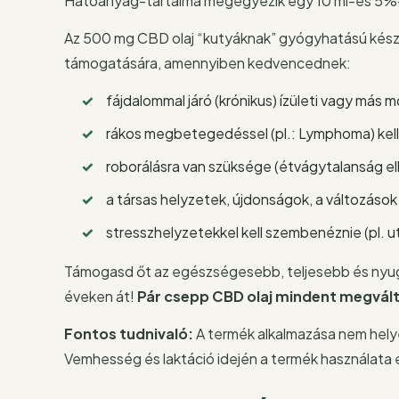
Hatóanyag-tartalma megegyezik egy 10 ml-es 5%-
Az 500 mg CBD olaj “kutyáknak” gyógyhatású készít
támogatására, amennyiben kedvencednek:
fájdalommal járó (krónikus) ízületi vagy más
rákos megbetegedéssel (pl.: Lymphoma) kel
roborálásra van szüksége (étvágytalanság el
a társas helyzetek, újdonságok, a változás
stresszhelyzetekkel kell szembenéznie (pl. u
Támogasd őt az egészségesebb, teljesebb és nyug
éveken át!
Pár csepp CBD olaj mindent megvál
Fontos tudnivaló:
A termék alkalmazása nem helye
Vemhesség és laktáció idején a termék használata e