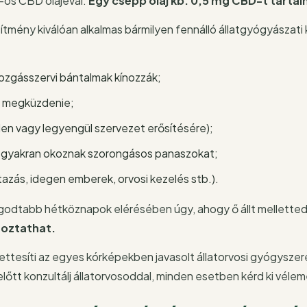
os CBD olajéval.
E
gy csepp olaj kb. 0,5 mg CBD-t tarta
mény kiválóan alkalmas bármilyen fennálló állatgyógyászati
 mozgásszervi bántalmak kínozzák;
l megküzdenie;
len vagy legyengül szervezet erősítésére);
ok gyakran okoznak szorongásos panaszokat;
tazás, idegen emberek, orvosi kezelés stb.).
odtabb hétköznapok elérésében úgy, ahogy ő állt mellette
toztathat.
ttesíti az egyes kórképekben javasolt állatorvosi gyógyszer
lőtt konzultálj állatorvosoddal, minden esetben kérd ki véle