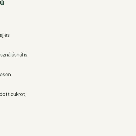
sú
aj és
ználásnál is
jesen
dott cukrot,