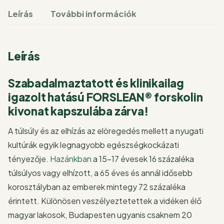
Leírás
További információk
Leírás
Szabadalmaztatott és klinikailag
igazolt hatású FORSLEAN® forskolin
kivonat kapszulába zárva!
A túlsúly és az elhízás az elöregedés mellett a nyugati
kultúrák egyik legnagyobb egészségkockázati
tényezője.
Hazánkban
a 15–17 évesek 16 százaléka
túlsúlyos vagy elhízott, a 65 éves és annál idősebb
korosztályban az emberek mintegy 72 százaléka
érintett. Különösen veszélyeztetettek a vidéken élő
magyar lakosok, Budapesten ugyanis csaknem 20