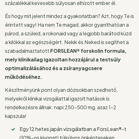
százalékkal kevesebb súlyosan elhízott ember él.
És hogy mit jelent mindez a gyakorlatban? Azt, hogy Te is
érintett vagy! Ha nem Te magad, akkor gyaníthatóan a
párod, a szüleid, a rokonaid vagy a legjobb barátod küzd
a kilókkal az egészségért. Nekik és Neked is segíthet a
szabadalmaztatott
FORSLEAN® forskolin formula,
mely klinikailag igazoltan hozzájárul a testsúly
optimalizálásához és a zsíranyagcsere
működéséhez.
Készítményünk pont olyan dózisokban szedhető,
melyekről klinikai vizsgálattal igazolt hatások is
rendelkezésre állnak: napi 250-500 mg, azaz 1-2
kapszula!
Egy 12 hetes japán vizsgálatban a ForsLean
®
-t
(10%-os kivonat) túlsúlyos önkénteseken