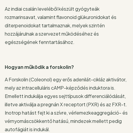
Az indiai csalán leveléből készült gyógyteák
rozmarinsavat, valamint flavonoid glükuronidokat és
diterpenoidokat tartalmaznak, melyek szintén
hozzájárulnak a szervezet működéséhez és
egészségének fenntartásához.
Hogyan működik a forskolin?
A Forskolin (Coleonol) egy erős adenilát-cikláz aktivátor,
mely az intracelluláris cAMP-képződés induktora is.
Emellett indukálja egyes sejttípusok differenciálódását,
illetve aktiválja a pregnán X receptort (PXR) és az FXR-t.
Inotrop hatást fejt ki a szívre, vérlemezkeaggregáció- és
vérnyomáscsökkentő hatású, mindezek mellett pedig
autofágiát is indukál.