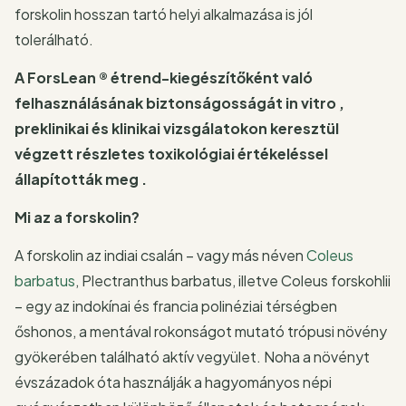
forskolin hosszan tartó helyi alkalmazása is jól
tolerálható.
A ForsLean ® étrend-kiegészítőként való
felhasználásának biztonságosságát in vitro ,
preklinikai és klinikai vizsgálatokon keresztül
végzett részletes toxikológiai értékeléssel
állapították meg .
Mi az a forskolin?
A forskolin az indiai csalán – vagy más néven
Coleus
barbatus
, Plectranthus barbatus, illetve Coleus forskohlii
– egy az indokínai és francia polinéziai térségben
őshonos, a mentával rokonságot mutató trópusi növény
gyökerében található aktív vegyület. Noha a növényt
évszázadok óta használják a hagyományos népi