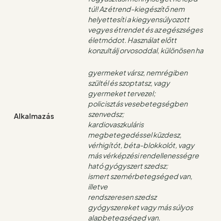
túl! Az étrend-kiegészítő nem
helyettesíti a kiegyensúlyozott
vegyes étrendet és az egészséges
életmódot. Használat előtt
konzultálj orvosoddal, különösen ha
gyermeket vársz, nemrégiben
szültél és szoptatsz, vagy
gyermeket tervezel;
policisztás vesebetegségben
szenvedsz;
Alkalmazás
kardiovaszkuláris
megbetegedéssel küzdesz,
vérhigítót, béta-blokkolót, vagy
más vérképzési rendellenességre
ható gyógyszert szedsz;
ismert szemérbetegséged van,
illetve
rendszeresen szedsz
gyógyszereket vagy más súlyos
alapbetegséged van.