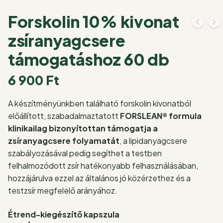
Forskolin 10% kivonat
zsíranyagcsere
támogatáshoz 60 db
6 900
Ft
A készítményünkben található forskolin kivonatból
előállított, szabadalmaztatott
FORSLEAN® formula
klinikailag bizonyítottan támogatja a
zsíranyagcsere folyamatát
, a lipidanyagcsere
szabályozásával pedig segíthet a testben
felhalmozódott zsír hatékonyabb felhasználásában,
hozzájárulva ezzel az általános jó közérzethez és a
testzsír megfelelő arányához.
Étrend-kiegészítő kapszula