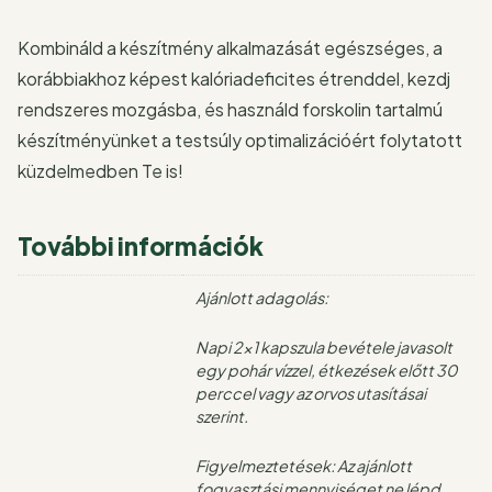
Kombináld a készítmény alkalmazását egészséges, a
korábbiakhoz képest kalóriadeficites étrenddel, kezdj
rendszeres mozgásba, és használd forskolin tartalmú
készítményünket a testsúly optimalizációért folytatott
küzdelmedben Te is!
További információk
Ajánlott adagolás:
Napi 2×1 kapszula bevétele javasolt
egy pohár vízzel, étkezések előtt 30
perccel vagy az orvos utasításai
szerint.
Figyelmeztetések: Az ajánlott
fogyasztási mennyiséget ne lépd