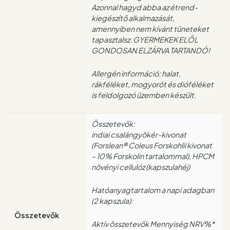
Azonnal hagyd abba az étrend-
kiegészítő alkalmazását,
amennyiben nem kívánt tüneteket
tapasztalsz. GYERMEKEK ELŐL
GONDOSAN ELZÁRVA TARTANDÓ!
Allergén információ: halat,
rákféléket, mogyorót és dióféléket
is feldolgozó üzemben készült.
Összetevők:
indiai csalángyökér-kivonat
(Forslean® Coleus Forskohlii kivonat
– 10% Forskolin tartalommal), HPCM
növényi cellulóz (kapszulahéj)
Hatóanyagtartalom a napi adagban
(2 kapszula):
Összetevők
Aktív összetevők Mennyiség NRV%*