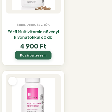
ÉTREND KIEGÉSZÍTŐK
Férfi Multivitamin növényi
kivonatokkal 60 db
4 900
Ft
Kosárba teszem