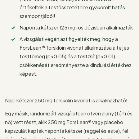
értékelték a testösszetételre gyakorolt hatás
szempontjából!
Naponta kétszer 125 mg-os dózisban alkalmazták
A vizsgálat végén azt figyelték meg, hogy a
ForsLean ® forskloin kivonat alkalmazása a teljes
testtömeg (p<0,05) és a testzsír (p<0,01)
csökkenését eredményezte a kiindulási értékhez
képest.
Napi kétszer 250 mg forskolin kivonat is alkalmazható!
Egy másik, randomizált vizsgálatban ötven alany (férfi és
nő) vett részt, akik 250 mg ForsLean® vagy placebo
kapszulát kaptak naponta kétszer (reggel és este), fél