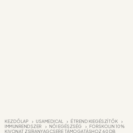
KEZDŐLAP
USAMEDICAL
ÉTREND KIEGÉSZÍTŐK
IMMUNRENDSZER
NŐI EGÉSZSÉG
FORSKOLIN 10%
KIVONAT ZSÍRANYAGCSERE TÁMOGATÁSHOZ 60 DB