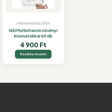
ÉTREND KIEGÉSZÍTŐK
Női Multivitamin növényi
kivonatokkal 60 db
4 900
Ft
Kosárba teszem