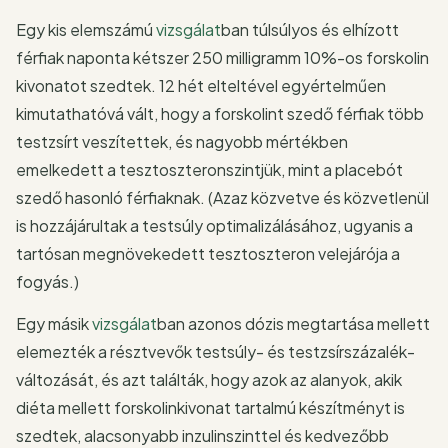
Egy kis elemszámú
vizsgálat
ban túlsúlyos és elhízott
férfiak naponta kétszer 250 milligramm 10%-os forskolin
kivonatot szedtek. 12 hét elteltével egyértelműen
kimutathatóvá vált, hogy a forskolint szedő férfiak több
testzsírt veszítettek, és nagyobb mértékben
emelkedett a tesztoszteronszintjük, mint a placebót
szedő hasonló férfiaknak. (Azaz közvetve és közvetlenül
is hozzájárultak a testsúly optimalizálásához, ugyanis a
tartósan megnövekedett tesztoszteron velejárója a
fogyás.)
Egy másik
vizsgálat
ban azonos dózis megtartása mellett
elemezték a résztvevők testsúly- és testzsírszázalék-
változását, és azt találták, hogy azok az alanyok, akik
diéta mellett forskolinkivonat tartalmú készítményt is
szedtek, alacsonyabb inzulinszinttel és kedvezőbb