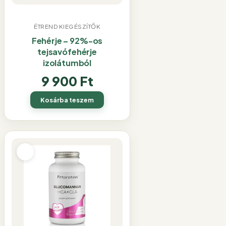
ÉTREND KIEGÉSZÍTŐK
Fehérje – 92%-os
tejsavófehérje
izolátumból
9 900
Ft
Kosárba teszem