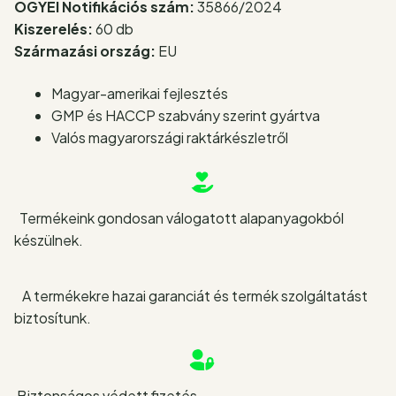
OGYÉI Notifikációs szám:
35866/2024
Kiszerelés:
60 db
Származási ország:
EU
Magyar-amerikai fejlesztés
GMP és HACCP szabvány szerint gyártva
Valós magyarországi raktárkészletről
Termékeink gondosan válogatott alapanyagokból
készülnek.
A termékekre hazai garanciát és termék szolgáltatást
biztosítunk.
Biztonságos védett fizetés.