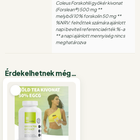
Coleus Forskohlii gyökér kivonat
(Forslean®) 500 mg **
melyből 10% forskolin 50 mg **
%NRV: felnőttek számára ajánlott
napi beviteli referenciaérték %-a
** a napi ajánlott mennyiség nincs
meghatározva
Érdekelhetnek még…