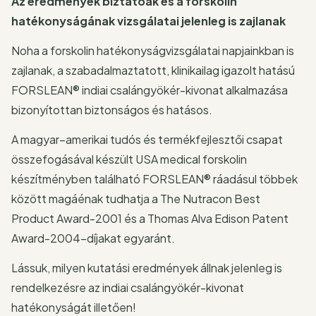
Az eredmények biztatóak és a forskolin
hatékonyságának vizsgálatai jelenleg is zajlanak
Noha a forskolin hatékonyságvizsgálatai napjainkban is
zajlanak, a szabadalmaztatott, klinikailag igazolt hatású
FORSLEAN® indiai csalángyökér-kivonat alkalmazása
bizonyítottan biztonságos és hatásos.
A magyar–amerikai tudós és termékfejlesztői csapat
összefogásával készült USA medical forskolin
készítményben található FORSLEAN® ráadásul többek
között magáénak tudhatja a The Nutracon Best
Product Award-2001 és a Thomas Alva Edison Patent
Award-2004-díjakat egyaránt.
Lássuk, milyen kutatási eredmények állnak jelenleg is
rendelkezésre az indiai csalángyökér-kivonat
hatékonyságát illetően!