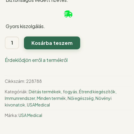
Gyors kiszolgálás.
Forskolin
Kosárba teszem
10%
kivonat
Érdeklődjön erről a termékről
zsíranyagcsere
támogatáshoz
60
Cikkszám:
228788
db
Kategóriák:
Diétás termékek, fogyás
,
Étrend kiegészítők
,
mennyiség
Immunrendszer
,
Minden termék
,
Női egészség
,
Növényi
kivonatok
,
USAMedical
Márka:
USA Medical