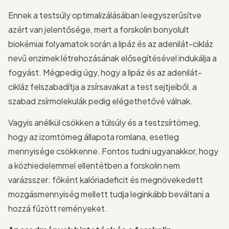
Ennek a testsúly optimalizálásában leegyszerűsítve
azért van jelentősége, mert a forskolin bonyolult
biokémiai folyamatok során a lipáz és az adenilát-cikláz
nevű enzimek létrehozásának elősegítésével indukálja a
fogyást. Mégpedig úgy, hogy a lipáz és az adenilát-
cikláz felszabadítja a zsírsavakat a test sejtjeiből, a
szabad zsírmolekulák pedig elégethetővé válnak.
Vagyis anélkül csökken a túlsúly és a testzsírtömeg,
hogy az izomtömeg állapota romlana, esetleg
mennyisége csökkenne. Fontos tudni ugyanakkor, hogy
a közhiedelemmel ellentétben a forskolin nem
varázsszer: főként kalóriadeficit és megnövekedett
mozgásmennyiség mellett tudja leginkább beváltani a
hozzá fűzött reményeket.