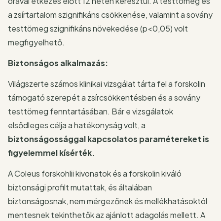
órával étkezés előtt 12 héten keresztül. A testtömeg és
a zsírtartalom szignifikáns csökkenése, valamint a sovány
testtömeg szignifikáns növekedése (p<0,05) volt
megfigyelhető.
Biztonságos alkalmazás:
Világszerte számos klinikai vizsgálat tárta fel a forskolin
támogató szerepét a zsírcsökkentésben és a sovány
testtömeg fenntartásában. Bár e vizsgálatok
elsődleges célja a hatékonyság volt, a
biztonságossággal kapcsolatos paramétereket is
figyelemmel kísérték.
A Coleus forskohlii kivonatok és a forskolin kiváló
biztonsági profilt mutattak, és általában
biztonságosnak, nem mérgezőnek és mellékhatásoktól
mentesnek tekinthetők az ajánlott adagolás mellett. A