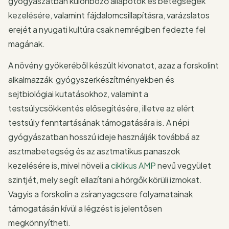
gyógyászatban különböző állapotok és betegségek
kezelésére, valamint fájdalomcsillapításra, varázslatos
erejét a nyugati kultúra csak nemrégiben fedezte fel
magának.
A növény gyökeréből készült kivonatot, azaz a forskolint
alkalmazzák gyógyszerkészítményekben és
sejtbiológiai kutatásokhoz, valamint a
testsúlycsökkentés elősegítésére, illetve az elért
testsúly fenntartásának támogatására is. A népi
gyógyászatban hosszú ideje használják továbbá az
asztmabetegség és az asztmatikus panaszok
kezelésére is, mivel növeli a
ciklikus AMP
nevű vegyület
szintjét, mely segít ellazítani a hörgők körüli izmokat.
Vagyis a forskolin a zsíranyagcsere folyamatainak
támogatásán kívül a légzést is jelentősen
megkönnyítheti.