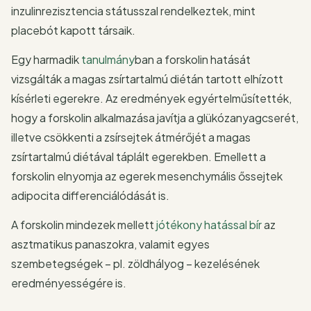
inzulinrezisztencia státusszal rendelkeztek, mint
placebót kapott társaik.
Egy harmadik
tanulmány
ban a forskolin hatását
vizsgálták a magas zsírtartalmú diétán tartott elhízott
kísérleti egerekre. Az eredmények egyértelműsítették,
hogy a forskolin alkalmazása javítja a glükózanyagcserét,
illetve csökkenti a zsírsejtek átmérőjét a magas
zsírtartalmú diétával táplált egerekben. Emellett a
forskolin elnyomja az egerek mesenchymális őssejtek
adipocita differenciálódását is.
A forskolin mindezek mellett
jótékony hatással bír
az
asztmatikus panaszokra, valamit egyes
szembetegségek – pl. zöldhályog – kezelésének
eredményességére is.