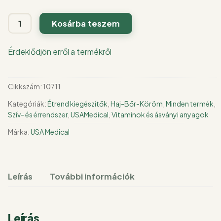
Q10
Kosárba teszem
koenzim
kapszula
Érdeklődjön erről a termékről
60
db
mennyiség
Cikkszám:
10711
Kategóriák:
Étrend kiegészítők
,
Haj-Bőr-Köröm
,
Minden termék
,
Szív- és érrendszer
,
USAMedical
,
Vitaminok és ásványi anyagok
Márka:
USA Medical
Leírás
További információk
Leírás