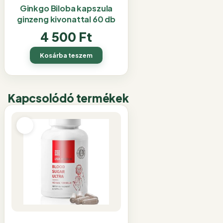
Ginkgo Biloba kapszula
ginzeng kivonattal 60 db
4 500
Ft
Kosárba teszem
Kapcsolódó termékek