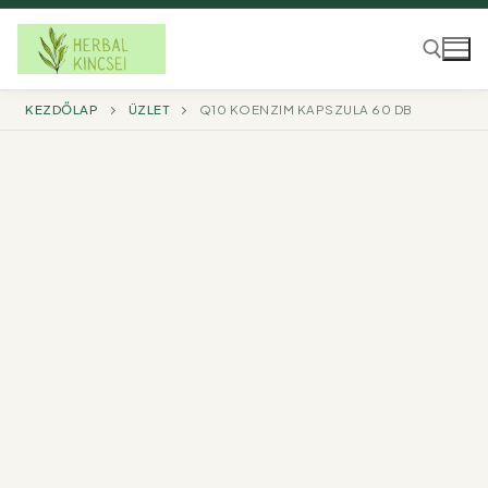
Ugrás
a
tartalomra
KEZDŐLAP
ÜZLET
Q10 KOENZIM KAPSZULA 60 DB
Keresé