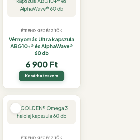
ÉTREND KIEGÉSZÍTŐK
Vérnyomás Ultra kapszula
ABG10+® és AlphaWave®
60 db
6 900
Ft
Kosárba teszem
ÉTREND KIEGÉSZÍTŐK