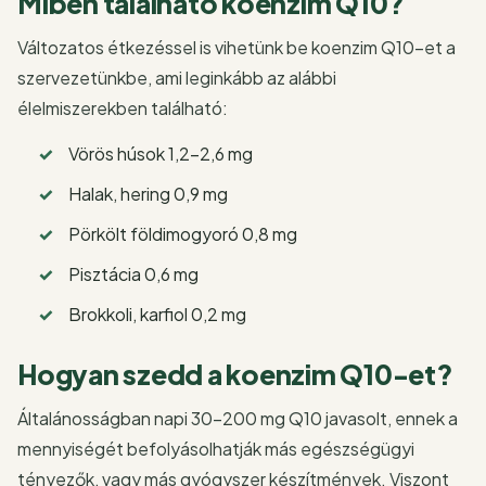
Miben található koenzim Q10?
Változatos étkezéssel is vihetünk be koenzim Q10-et a
szervezetünkbe, ami leginkább az alábbi
élelmiszerekben található:
Vörös húsok
1,2-2,6 mg
Halak, hering
0,9 mg
Pörkölt földimogyoró 0,8 mg
Pisztácia 0,6 mg
Brokkoli, karfiol 0,2 mg
Hogyan szedd a koenzim Q10-et?
Általánosságban napi 30-200 mg Q10 javasolt, ennek a
mennyiségét befolyásolhatják más egészségügyi
tényezők, vagy más gyógyszer készítmények. Viszont