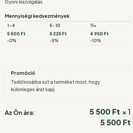
Gyors kiszolgálás.
Mennyiségi kedvezmények
1-4
5-10
11+
5 500
Ft
5 225
Ft
4 950
Ft
-0%
-5%
-10%
Promóció
Tedd kosárba ezt a terméket most, hogy
különleges árat kapj.
5 500
Ft
× 1
Az Ön ára:
5 500
Ft