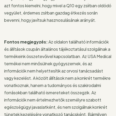
azt fontos kiemelni, hogy mivel a Q10 egy zsírban oldódó
vegyület, érdemes zsírban gazdag étkezés során
bevenni, hogy javítsuk hasznosulásának arányát.
Fontos megjegyzés:
Az oldalon található információk
és állítások csupán általános tájékoztatásul szolgálnak a
termékeink összetevőivel kapcsolatban. Az USA Medical
termékei nem minősülnek gyógyszernek, és az
információk nem helyettesítik az orvosi tanácsadást
vagy kezelést. A közölt állítások nem a konkrét termékre
vonatkoznak, hanem a tudományos és szakirodalmi
forrásokban található ismereteket összegzik. Az
információk nem értelmezhetők személyre szabott
egészségügyi javaslatként, és nem szolgálnak konkrét
tünetek kezelésére vonatkozó tanácsként. Bármilyen