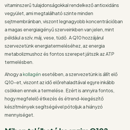
vitaminszerű tulajdonságokkal rendelkező antioxidáns
vegyület, ami megtalálható szinte minden
sejtmembránban, viszont legnagyobb koncentrációban
a magas energiaigényű szerveinkben van jelen, mint
például a szív, máj, vese, tüdő. A Q10 hozzájárul
szervezetünk energiatermeléséhez, az energia
metabolizmushoz és fontos szerepet játszik az ATP
termelésben.
Ahogy a
kollagén
esetében, a szervezetünk is állít elő
Q10-et, viszont az idő előrehaladtával egyre inkább
csökken ennek a termelése. Ezért is annyira fontos,
hogy megfelelő étkezés és étrend-kiegészítő
készítmények segítségével pótoljuk a hiányzó
mennyiséget.