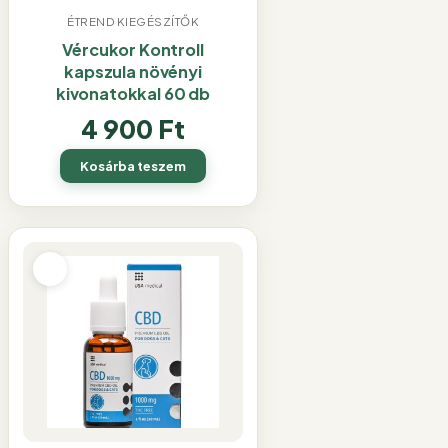
ÉTREND KIEGÉSZÍTŐK
Vércukor Kontroll
kapszula növényi
kivonatokkal 60 db
4 900
Ft
Kosárba teszem