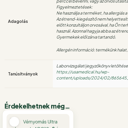
perccel bevenni, vagy az orvos utasítás
Figyelmeztetések:
Ne használja a terméket, ha allergiás 
Az étrend-kiegészítő nem helyettesít
Adagolás
előtt konzultáljon orvosával, ha Ön 
használ. Azonnal hagyja abba az étre
Gyermekek elől zárva tartandó.
Allergén információ: termékünk halat,
Laborvizsgálati jegyzőkönyv letöltése 
https://usamedical.hu/wp-
Tanúsítványok
content/uploads/2024/02/86564
Érdekelhetnek még…