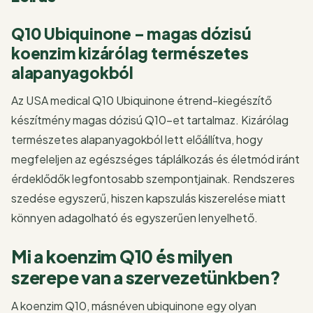
Q10 Ubiquinone – magas dózisú
koenzim kizárólag természetes
alapanyagokból
Az USA medical Q10 Ubiquinone étrend-kiegészítő
készítmény magas dózisú Q10-et tartalmaz. Kizárólag
természetes alapanyagokból lett előállítva, hogy
megfeleljen az egészséges táplálkozás és életmód iránt
érdeklődők legfontosabb szempontjainak. Rendszeres
szedése egyszerű, hiszen kapszulás kiszerelése miatt
könnyen adagolható és egyszerűen lenyelhető.
Mi a koenzim Q10 és milyen
szerepe van a szervezetünkben?
A koenzim Q10, másnéven ubiquinone egy olyan