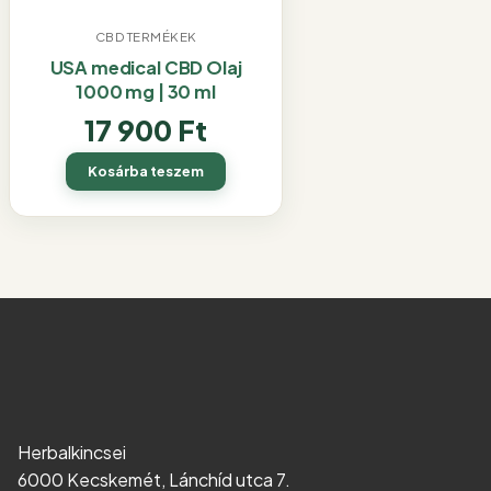
CBD TERMÉKEK
USA medical CBD Olaj
1000 mg | 30 ml
17 900
Ft
Kosárba teszem
Herbalkincsei
6000 Kecskemét, Lánchíd utca 7.