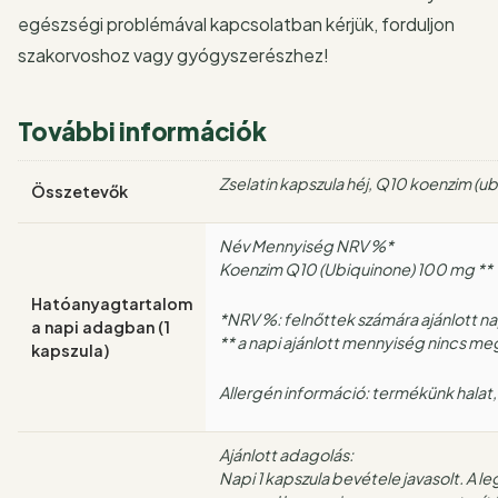
egészségi problémával kapcsolatban kérjük, forduljon
szakorvoshoz vagy gyógyszerészhez!
További információk
Zselatin kapszula héj, Q10 koenzim (ubi
Összetevők
Név Mennyiség NRV %*
Koenzim Q10 (Ubiquinone) 100 mg **
Hatóanyagtartalom
*NRV %: felnőttek számára ajánlott na
a napi adagban (1
** a napi ajánlott mennyiség nincs m
kapszula)
Allergén információ: termékünk halat,
Ajánlott adagolás:
Napi 1 kapszula bevétele javasolt. A