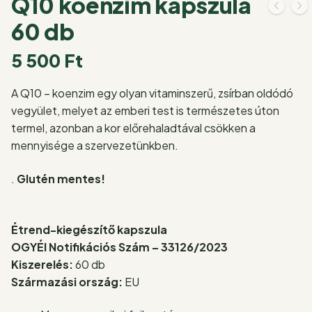
Q10 koenzim kapszula
60 db
5 500
Ft
A Q10 – koenzim egy olyan vitaminszerű, zsírban oldódó
vegyület, melyet az emberi test is természetes úton
termel, azonban a kor előrehaladtával csökken a
mennyisége a szervezetünkben.
.
Glutén mentes!
Étrend-kiegészítő kapszula
OGYÉI Notifikációs Szám – 33126/2023
Kiszerelés:
60 db
Származási ország:
EU