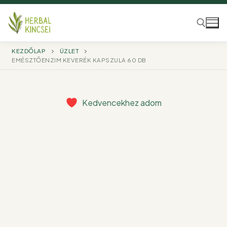
Ugrás
a
tartalomra
KEZDŐLAP
ÜZLET
EMÉSZTŐENZIM KEVERÉK KAPSZULA 60 DB
Keresése:
Kedvencekhez adom