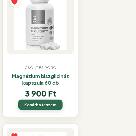
CSONT ÉS PORC
Magnézium biszglicinát
kapszula 60 db
3 900
Ft
Kosárba teszem