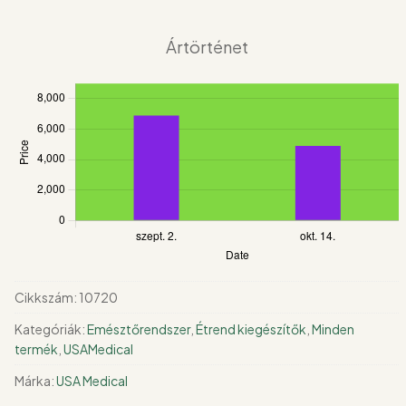
db
mennyiség
Ártörténet
Cikkszám:
10720
Kategóriák:
Emésztőrendszer
,
Étrend kiegészítők
,
Minden
termék
,
USAMedical
Márka:
USA Medical