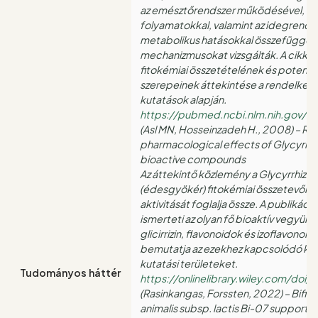
az emésztőrendszer működésével, a 
folyamatokkal, valamint az idegrendsz
metabolikus hatásokkal összefüggő é
mechanizmusokat vizsgálták. A cikk cél
fitokémiai összetételének és potenciál
szerepeinek áttekintése a rendelkezés
kutatások alapján.
https://pubmed.ncbi.nlm.nih.gov/1
(Asl MN, Hosseinzadeh H., 2008) – Re
pharmacological effects of Glycyrrhiz
bioactive compounds
Az áttekintő közlemény a Glycyrrhiza 
(édesgyökér) fitokémiai összetevőit é
aktivitását foglalja össze. A publikáci
ismerteti az olyan fő bioaktív vegyület
glicirrizin, flavonoidok és izoflavonoid
bemutatja az ezekhez kapcsolódó kísér
kutatási területeket.
Tudományos háttér
https://onlinelibrary.wiley.com/doi/
(Rasinkangas, Forssten, 2022) – Bifi
animalis subsp. lactis Bi-07 supports 