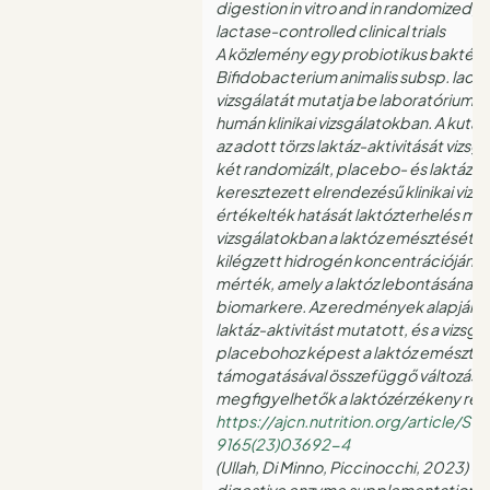
digestion in vitro and in randomized,
lactase-controlled clinical trials
A közlemény egy probiotikus baktériu
Bifidobacterium animalis subsp. lacti
vizsgálatát mutatja be laboratóriumi
humán klinikai vizsgálatokban. A kutat
az adott törzs laktáz-aktivitását vizsgál
két randomizált, placebo- és laktáz-ko
keresztezett elrendezésű klinikai vizs
értékelték hatását laktózterhelés mell
vizsgálatokban a laktóz emésztését e
kilégzett hidrogén koncentrációjának
mérték, amely a laktóz lebontásának 
biomarkere. Az eredmények alapján a 
laktáz-aktivitást mutatott, és a vizsg
placebohoz képest a laktóz emészté
támogatásával összefüggő változások
megfigyelhetők a laktózérzékeny ré
https://ajcn.nutrition.org/article/S
9165(23)03692-4
(Ullah, Di Minno, Piccinocchi, 2023) – 
digestive enzyme supplementation in