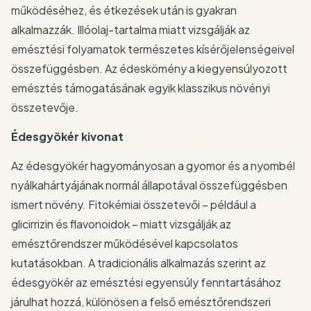
működéséhez, és étkezések után is gyakran
alkalmazzák. Illóolaj-tartalma miatt vizsgálják az
emésztési folyamatok természetes kísérőjelenségeivel
összefüggésben. Az édeskömény a kiegyensúlyozott
emésztés támogatásának egyik klasszikus növényi
összetevője.
Édesgyökér kivonat
Az édesgyökér hagyományosan a gyomor és a nyombél
nyálkahártyájának normál állapotával összefüggésben
ismert növény. Fitokémiai összetevői – például a
glicirrizin és flavonoidok – miatt vizsgálják az
emésztőrendszer működésével kapcsolatos
kutatásokban. A tradicionális alkalmazás szerint az
édesgyökér az emésztési egyensúly fenntartásához
járulhat hozzá, különösen a felső emésztőrendszeri