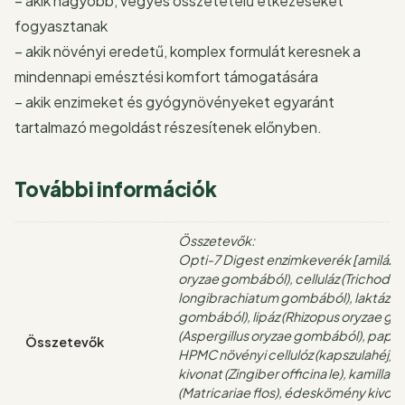
– akik nagyobb, vegyes összetételű étkezéseket
fogyasztanak
– akik növényi eredetű, komplex formulát keresnek a
mindennapi emésztési komfort támogatására
– akik enzimeket és gyógynövényeket egyaránt
tartalmazó megoldást részesítenek előnyben.
További információk
Összetevők:
Opti-7 Digest enzimkeverék [amiláz (
oryzae gombából), celluláz (Trichode
longibrachiatum gombából), laktáz (A
gombából), lipáz (Rhizopus oryzae go
(Aspergillus oryzae gombából), papain
Összetevők
HPMC növényi cellulóz (kapszulahéj)
kivonat (Zingiber officina le), kamillavi
(Matricariae flos), édeskömény kivon