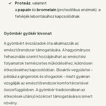
Proteáz
, valamint
a
papain
és
bromelain
(proteolitikus enzimek): a
fehérjék lebontásához kapcsolódnak.
Gyömbér gyökér kivonat
A gyömbért évszázadok óta alkalmazzák az
emésztőrendszer támogatására. A hagyományos
felhasználás szerint hozzájárulhat az emésztési
folyamatok természetes működéséhez, különösen
étkezésekhez kapcsolódóan. Bioaktív vegyületei –
például a gingerolok és shogaolok – miatt gyakran
vizsgálják az emésztőrendszer komfortérzetével
összefüggésben. A gyömbér tradicionálisan az
étkezések utáni jó közérzet támogatására is ismert
növény.