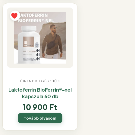
ÉTREND KIEGÉSZÍTŐK
Laktoferrin BioFerrin®-nel
kapszula 60 db
10 900
Ft
Tovább olvasom