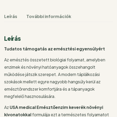
Leírás
További információk
Leírás
Tudatos támogatás az emésztési egyensúlyért
Az emésztés összetett biológiai folyamat, amelyben
enzimek és növényi hatóanyagok összehangolt
működése játszik szerepet. A modern táplálkozási
szokások mellett egyre nagyobb hangsúly kerül az
emésztőrendszer komfortjára és a tápanyagok
megfelelő hasznosulására.
Az
USA medical Emésztőenzim keverék növényi
kivonatokkal
formulája ezt a természetes folyamatot