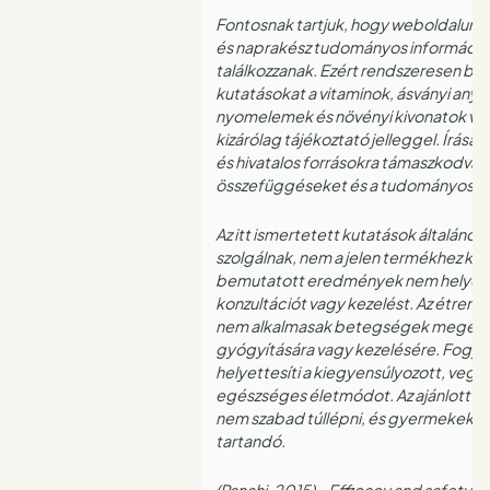
Fontosnak tartjuk, hogy weboldalunk l
és naprakész tudományos információ
találkozzanak. Ezért rendszeresen be
kutatásokat a vitaminok, ásványi any
nyomelemek és növényi kivonatok vil
kizárólag tájékoztató jelleggel. Írása
és hivatalos forrásokra támaszkodva 
összefüggéseket és a tudományos 
Az itt ismertetett kutatások általáno
szolgálnak, nem a jelen termékhez ka
bemutatott eredmények nem helyettes
konzultációt vagy kezelést. Az étrend
nem alkalmasak betegségek megelő
gyógyítására vagy kezelésére. Fogy
helyettesíti a kiegyensúlyozott, vegy
egészséges életmódot. Az ajánlott n
nem szabad túllépni, és gyermekektől
tartandó.
(Panahi, 2015) – Efficacy and safety o