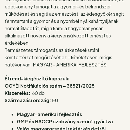
édeskömény támogatja a gyomor-és bélrendszer
működését és segíti az emésztést, az édesgyökér segít
fenntartani a gyomor és a nyombél nyálkahártyájának
normál állapotát, míg a kamilla hagyományosan
alkalmazott növény a kiegyensúlyozott emésztés
érdekében.
Természetes támogatás az étkezések utáni
komfortérzet megőrzéséhez – kíméletesen, mégis
hatékonyan. MAGYAR – AMERIKAI FEJLESZTÉS
Étrend-kiegészítő kapszula
OGYÉI Notifikációs szám – 38521/2025
Kiszerelés:
60 db
Származási ország:
EU
Magyar-amerikai fejlesztés
GMP és HACCP szabvány szerint gyártva
Valós magyarországi raktárkészletről