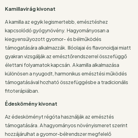
Kamillavirág kivonat
A kamilla az egyik legismertebb, emésztéshez
kapcsolódó gyógynövény. Hagyományosan a
kiegyensúlyozott gyomor- és bélműködés
támogatására alkalmazzák. Illóolajai és flavonoidjai miatt
gyakran vizsgálják az emésztőrendszerrel összefüggő
élettani folyamatok kapcsán. A kamilla alkalmazása
különösen a nyugodt, harmonikus emésztési működés
támogatásával hozható összefüggésbe a tradicionális
fitoterápiában.
Édeskömény kivonat
Az édesköményt régóta használják az emésztés
támogatására. A hagyományos növényismeret szerint
hozzájárulhat a gyomor-bélrendszer megfelelő