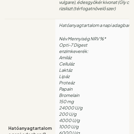
vulgare), édesgyökér kivonat (Gly cyrr
rizsliszt (térfogatnövelő szer)
Hatóanyagtartalom a napi adagban (2
Név Mennyiség NRV %*
Opti-7 Digest
enzimkeverék:
Amiláz
Celluláz
Laktáz
Lipáz
Proteáz
Papain
Bromelain
150 mg
24000 U/g
200 U/g
4000 U/g
1000 U/g
Hatóanyagtartalom
6000 U/g