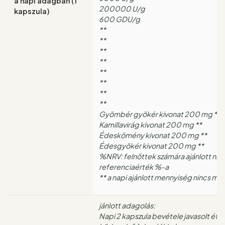
a napi adagban (1
200000 U/g
kapszula)
600 GDU/g
**
**
**
**
**
**
**
**
Gyömbér gyökér kivonat 200 mg **
Kamillavirág kivonat 200 mg **
Édeskömény kivonat 200 mg **
Édesgyökér kivonat 200 mg **
%NRV: felnőttek számára ajánlott napi
referenciaérték %-a
** a napi ajánlott mennyiség nincs m
jánlott adagolás:
Napi 2 kapszula bevétele javasolt étk