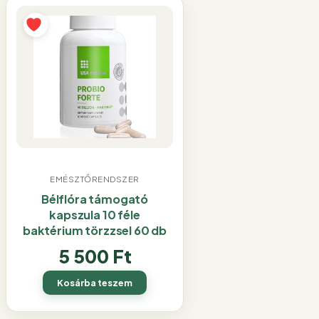
EMÉSZTŐRENDSZER
Bélflóra támogató
kapszula 10 féle
baktérium törzzsel 60 db
5 500
Ft
Kosárba teszem