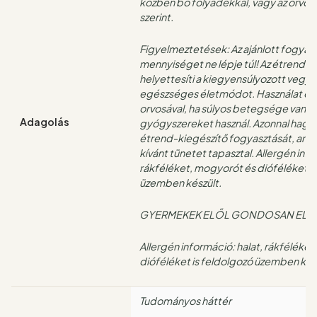
közben bő folyadékkal, vagy az orvos 
szerint.
Figyelmeztetések: Az ajánlott fogyasz
mennyiséget ne lépje túl! Az étrend-
helyettesíti a kiegyensúlyozott vegye
egészséges életmódot. Használat előt
orvosával, ha súlyos betegsége van, 
Adagolás
gyógyszereket használ. Azonnal hagyj
étrend-kiegészítő fogyasztását, am
kívánt tünetet tapasztal. Allergén info
rákféléket, mogyorót és dióféléket i
üzemben készült.
GYERMEKEK ELŐL GONDOSAN ELZÁ
Allergén információ: halat, rákféléke
dióféléket is feldolgozó üzemben kész
Tudományos háttér