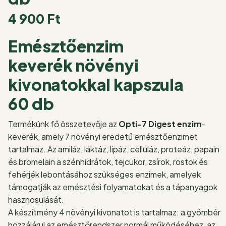
4 900
Ft
Emésztőenzim
keverék növényi
kivonatokkal kapszula
60 db
Termékünk fő összetevője az
Opti-7 Digest enzim
-
keverék, amely 7 növényi eredetű emésztőenzimet
tartalmaz. Az amiláz, laktáz, lipáz, celluláz, proteáz, papain
és bromelain a szénhidrátok, tejcukor, zsírok, rostok és
fehérjék lebontásához szükséges enzimek, amelyek
támogatják az emésztési folyamatokat és a tápanyagok
hasznosulását.
A készítmény 4 növényi kivonatot is tartalmaz: a gyömbér
hozzájárul az emésztőrendszer normál működéséhez, az