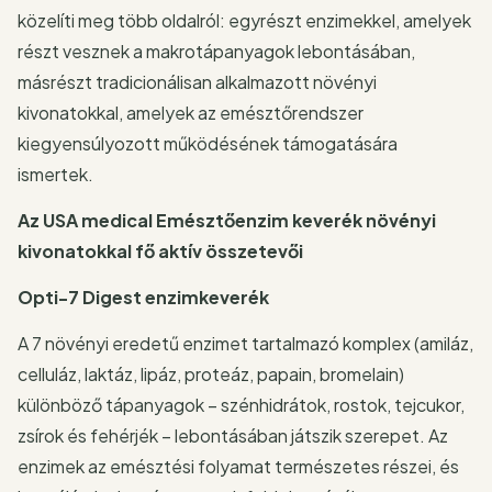
közelíti meg több oldalról: egyrészt enzimekkel, amelyek
részt vesznek a makrotápanyagok lebontásában,
másrészt tradicionálisan alkalmazott növényi
kivonatokkal, amelyek az emésztőrendszer
kiegyensúlyozott működésének támogatására
ismertek.
Az USA medical Emésztőenzim keverék növényi
kivonatokkal
fő aktív összetevői
Opti-7 Digest enzimkeverék
A 7 növényi eredetű enzimet tartalmazó komplex (amiláz,
celluláz, laktáz, lipáz, proteáz, papain, bromelain)
különböző tápanyagok – szénhidrátok, rostok, tejcukor,
zsírok és fehérjék – lebontásában játszik szerepet. Az
enzimek az emésztési folyamat természetes részei, és