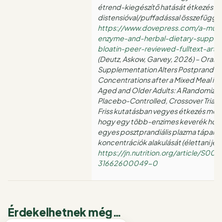
étrend-kiegészítő hatását étkezés utá
distensióval/puffadással összefüggő
https://www.dovepress.com/a-multi
enzyme-and-herbal-dietary-suppl
bloatin-peer-reviewed-fulltext-arti
(Deutz, Askow, Garvey, 2026) – Oral 
Supplementation Alters Postprandial
Concentrations after a Mixed Meal in
Aged and Older Adults: A Randomized
Placebo-Controlled, Crossover Trial
Friss kutatásban vegyes étkezés melle
hogy egy több-enzimes keverék hogy
egyes posztprandiális plazma tápan
koncentrációk alakulását (élettani je
https://jn.nutrition.org/article/S00
31662600049-0
Érdekelhetnek még…