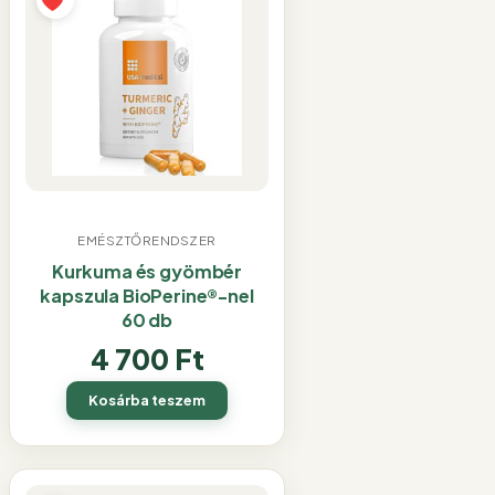
EMÉSZTŐRENDSZER
Kurkuma és gyömbér
kapszula BioPerine®-nel
60 db
4 700
Ft
Kosárba teszem