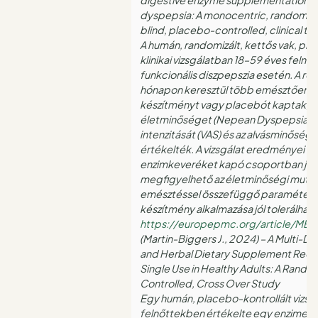
dyspepsia: A monocentric, randomiz
blind, placebo-controlled, clinical tria
A humán, randomizált, kettős vak, pla
klinikai vizsgálatban 18–59 éves felnő
funkcionális diszpepszia esetén. A ré
hónapon keresztül több emésztőenzi
készítményt vagy placebót kaptak, m
életminőséget (Nepean Dyspepsia Ind
intenzitását (VAS) és az alvásminősége
értékelték. A vizsgálat eredményei sze
enzimkeveréket kapó csoportban javu
megfigyelhető az életminőségi muta
emésztéssel összefüggő paraméterek
készítmény alkalmazása jól tolerálható
https://europepmc.org/article/ME
(Martin-Biggers J., 2024) – A Multi-D
and Herbal Dietary Supplement Reduc
Single Use in Healthy Adults: A Rand
Controlled, Cross Over Study
Egy humán, placebo-kontrollált vizs
felnőttekben értékelte egy enzimeket