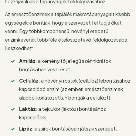
hozzájárulnak a tápanyagok feldolgozásához.
Az emésztőenzimek a táplálék makrotápanyagait kisebb
egységekre bontják, hogy a szervezet fel tudja őket
venni. Egy többkomponensű, növényi eredetű
enzimkeverék többféle ételösszetevő feldolgozásába
illeszkedhet:
Amiláz
: a keményítő jellegű szénhidrátok
bontásában vesz részt.
Celluláz
: a növényi rostok (cellulóz) lebontásához
kapcsolódó enzim (az emberi emésztőenzimek
alapból korlátozottan bontják a cellulózt).
Laktáz
: a tejcukor (laktóz) bontásához
kapcsolódik.
Lipáz
: a zsírok bontásában játszik szerepet.