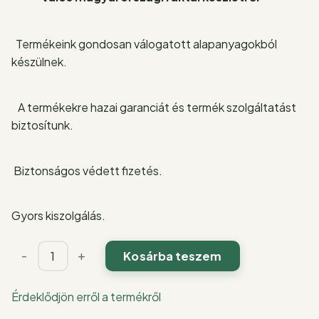
Termékeink gondosan válogatott alapanyagokból
készülnek.
A termékekre hazai garanciát és termék szolgáltatást
biztosítunk.
Biztonságos védett fizetés.
Gyors kiszolgálás.
Emésztőenzim
-
+
Kosárba teszem
keverék
kapszula
Érdeklődjön erről a termékről
60