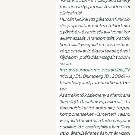
functional dyspepsia: A randomized,
clinical trial
Humán klinikai vizsgálatban funkcionál
diszpepsziában érintett felnőtteknél 
gyömbér- és articsóka-kivonat komb
alkalmazását. A randomizált, kettős v
kontrollált vizsgálat emésztési tüne
végpontokat (például teltségérzet, ep
fájdalom, puffadás) vizsgált többhete
során.
https://europepmc.org/article/PMC
(McKay DL, Blumberg JB., 2006) – A r
bioactivity and potential health bene
tea
Az áttekintő közlemény a Matricaria 
(kamilla) fő bioaktív vegyületeit – tö
flavonoidokat (pl. apigenin), terpenoid
komponenseket – ismerteti, valamint
vizsgálati területeit a tudományos ir
publikáció összefoglalja a kamillával 
vitro, állatkísérletes és humán vizsgá