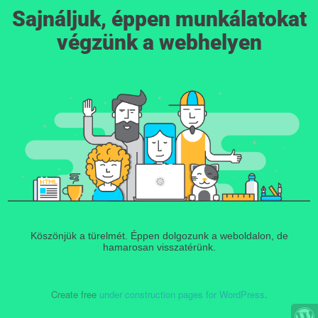
Sajnáljuk, éppen munkálatokat
végzünk a webhelyen
Köszönjük a türelmét. Éppen dolgozunk a weboldalon, de
hamarosan visszatérünk.
Create free
under construction pages for WordPress
.