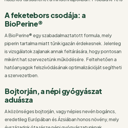
A feketebors csodája: a
BioPerine®
A BioPerine® egy szabadalmaztatott formula, mely
piperin tartalma miatt tűnik igazán érdekesnek. Jelenleg
is vizsgálatok zajlanak annak feltárására, hogy pontosan
miként hat szervezetünk működésére. Feltehetően a
hatóanyagok felszívódásának optimalizációját segítheti
a szervezetben.
Bojtorján, a népi gyógyászat
aduásza
A közönséges bojtorján, vagy népies nevén bogáncs,
eredetileg Európában és Ázsiában honos növény, mely
évszázadok óta része népi gyógyászatunknak.