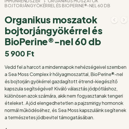
IMMUNRENDSZER
ORGANIKUS MOSZATOK
BOJTORJÁNGYÖKÉRREL ÉS BIOPERINE®-NEL 60 DB
Organikus moszatok
bojtorjángyökérrel és
BioPerine®-nel 60 db
5 900
Ft
Vedd fel a harcot a mindennapok nehézségeivel szemben
a Sea Moss Complex ír hólyagmoszattal, BioPerine®-nel
és bojtorján gyökérrel gazdagított étrend-kiegészítő
kapszula segítségével! Kiváló választás jódpótláshoz,
különösen azok számára, akik nem fogyasztanak tengeri
ételeket. A jód elengedhetetlen a pajzsmirigy hormonok
normál működéséhez, és Sea Moss kapszuláink segítenek
a természetes jódbevitel támogatásában.