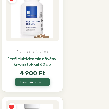
ÉTREND KIEGÉSZÍTŐK
Férfi Multivitamin növényi
kivonatokkal 60 db
4 900
Ft
Kosárba teszem