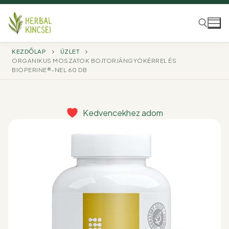
Ugrás
a
tartalomra
KEZDŐLAP
ÜZLET
ORGANIKUS MOSZATOK BOJTORJÁNGYÖKÉRREL ÉS
Keresése:
BIOPERINE®-NEL 60 DB
Kedvencekhez adom