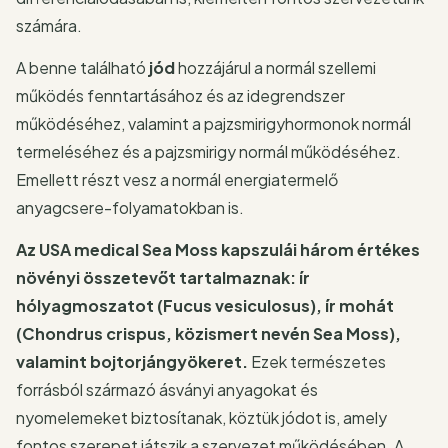
számára.
A benne található
jód
hozzájárul a normál szellemi
működés fenntartásához és az idegrendszer
működéséhez, valamint a pajzsmirigyhormonok normál
termeléséhez és a pajzsmirigy normál működéséhez.
Emellett részt vesz a normál energiatermelő
anyagcsere-folyamatokban is.
Az USA medical Sea Moss kapszulái három értékes
növényi összetevőt tartalmaznak: ír
hólyagmoszatot (Fucus vesiculosus), ír mohát
(Chondrus crispus, közismert nevén Sea Moss),
valamint bojtorjángyökeret.
Ezek természetes
forrásból származó ásványi anyagokat és
nyomelemeket biztosítanak, köztük jódot is, amely
fontos szerepet játszik a szervezet működésében. A