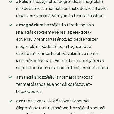
a
kálium
hozzájárul az idegrendszer megfelelő
működéséhez, a normál izomműködéshez, illetve
részt vesz a normál vérnyomás fenntartásában.
a
magnézium
hozzájárul a fáradtság és a
kifáradás csökkentéséhez, az elektrolit-
egyensúly fenntartásához, az idegrendszer
megfelelő működéséhez, a fogazat és a
csontozat fenntartásához, valamint a normál
izomműködéshez is. Emellett szerepet játszik a
sejtosztódásban és a normál fehérjeszintézisben.
a
mangán
hozzájárul a normál csontozat
fenntartásához és a normál kötőszövet-
képződéshez.
a
réz
részt vesz a kötőszövetek normál
állapotának fenntartásában, hozzájárul a normál