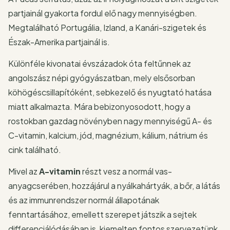
partjainál gyakorta fordul elő nagy mennyiségben.
Megtalálható Portugália, Izland, a Kanári-szigetek és
Észak-Amerika partjainál is.
Különféle kivonatai évszázadok óta feltűnnek az
angolszász népi gyógyászatban, mely elsősorban
köhögéscsillapítóként, sebkezelő és nyugtató hatása
miatt alkalmazta. Mára bebizonyosodott, hogy a
rostokban gazdag növényben nagy mennyiségű A- és
C-vitamin, kalcium, jód, magnézium, kálium, nátrium és
cink található.
Mivel az
A-vitamin
részt vesz a normál vas-
anyagcserében, hozzájárul a nyálkahártyák, a bőr, a látás
és az immunrendszer normál állapotának
fenntartásához, emellett szerepet játszik a sejtek
differenciálódásában is, kiemelten fontos szervezetünk