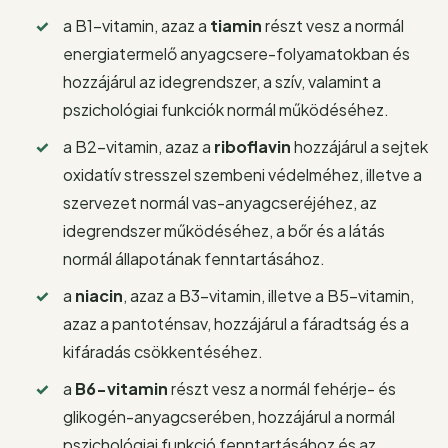
a B1-vitamin, azaz a
tiamin
részt vesz a normál
energiatermelő anyagcsere-folyamatokban és
hozzájárul az idegrendszer, a szív, valamint a
pszichológiai funkciók normál működéséhez.
a B2-vitamin, azaz a
riboflavin
hozzájárul a sejtek
oxidatív stresszel szembeni védelméhez, illetve a
szervezet normál vas-anyagcseréjéhez, az
idegrendszer működéséhez, a bőr és a látás
normál állapotának fenntartásához.
a
niacin
, azaz a B3-vitamin, illetve a B5-vitamin,
azaz a pantoténsav, hozzájárul a fáradtság és a
kifáradás csökkentéséhez.
a
B6-vitamin
részt vesz a normál fehérje- és
glikogén-anyagcserében, hozzájárul a normál
pszichológiai funkció fenntartásához és az