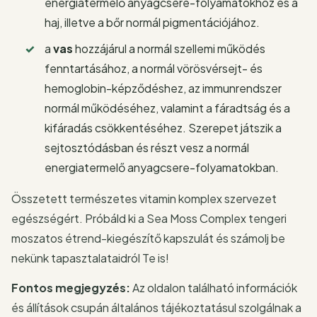
energiatermelő anyagcsere-folyamatokhoz és a
haj, illetve a bőr normál pigmentációjához.
a
vas
hozzájárul a normál szellemi működés
fenntartásához, a normál vörösvérsejt- és
hemoglobin-képződéshez, az immunrendszer
normál működéséhez, valamint a fáradtság és a
kifáradás csökkentéséhez. Szerepet játszik a
sejtosztódásban és részt vesz a normál
energiatermelő anyagcsere-folyamatokban.
Összetett természetes vitamin komplex szervezet
egészségért. Próbáld ki a Sea Moss Complex tengeri
moszatos étrend-kiegészítő kapszulát és számolj be
nekünk tapasztalataidról Te is!
Fontos megjegyzés:
Az oldalon található információk
és állítások csupán általános tájékoztatásul szolgálnak a