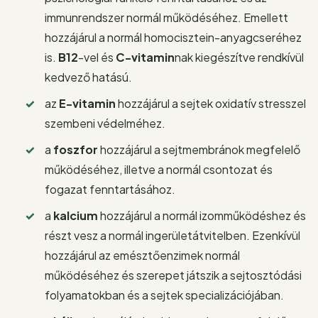
immunrendszer normál működéséhez. Emellett
hozzájárul a normál homocisztein-anyagcseréhez
is.
B12
-vel és
C-vitamin
nak kiegészítve rendkívül
kedvező hatású.
az
E-vitamin
hozzájárul a sejtek oxidatív stresszel
szembeni védelméhez.
a
foszfor
hozzájárul a sejtmembránok megfelelő
működéséhez, illetve a normál csontozat és
fogazat fenntartásához.
a
kalcium
hozzájárul a normál izomműködéshez és
részt vesz a normál ingerületátvitelben. Ezenkívül
hozzájárul az emésztőenzimek normál
működéséhez és szerepet játszik a sejtosztódási
folyamatokban és a sejtek specializációjában.