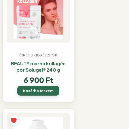
ÉTREND KIEGÉSZÍTŐK
BEAUTY marha kollagén
por Solugel® 240 g
6 900
Ft
Kosárba teszem