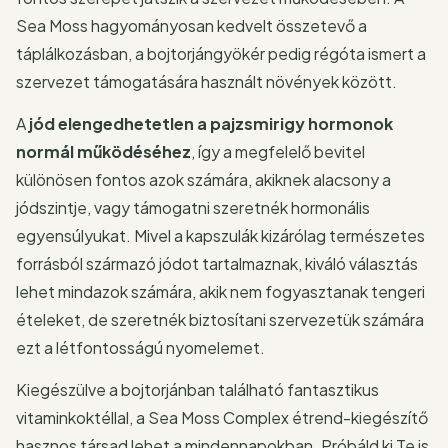
Sea Moss hagyományosan kedvelt összetevő a
táplálkozásban, a bojtorjángyökér pedig régóta ismert a
szervezet támogatására használt növények között.
A
jód elengedhetetlen a pajzsmirigy hormonok
normál működéséhez
, így a megfelelő bevitel
különösen fontos azok számára, akiknek alacsony a
jódszintje, vagy támogatni szeretnék hormonális
egyensúlyukat. Mivel a kapszulák kizárólag természetes
forrásból származó jódot tartalmaznak, kiváló választás
lehet mindazok számára, akik nem fogyasztanak tengeri
ételeket, de szeretnék biztosítani szervezetük számára
ezt a létfontosságú nyomelemet.
Kiegészülve a bojtorjánban található fantasztikus
vitaminkoktéllal, a Sea Moss Complex étrend-kiegészítő
hasznos társad lehet a mindennapokban. Próbáld ki Te is