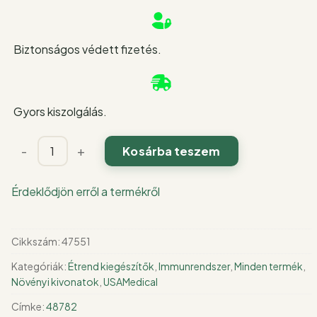
Biztonságos védett fizetés.
Gyors kiszolgálás.
Organikus
-
+
Kosárba teszem
moszatok
bojtorjángyökérrel
Érdeklődjön erről a termékről
és
BioPerine®-
nel
Cikkszám:
47551
60
Kategóriák:
Étrend kiegészítők
,
Immunrendszer
,
Minden termék
,
db
Növényi kivonatok
,
USAMedical
mennyiség
Címke:
48782