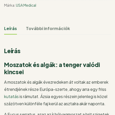
Márka:
USA Medical
Leírás
További információk
Leírás
Moszatok és algák: a tenger valódi
kincsei
A moszatok és algák évezredeken át voltak az emberek
étrendjének része Európa-szerte, ahogy arra egy friss
kutatás
is rámutat. Ázsia egyes részein jelenleg is közel
százötven különféle faj kerül az asztalra akár naponta.
A Fucus serratus, azaz az ír hólyagmoszat a brit szigetek