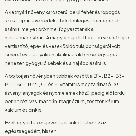
A kétnyári növény karószerű, belül fehér és ropogós
szára Japán évezredek óta különleges csemegének
számít, melyet örömmel fogyasztanak a
mindennapokban. A magyar népi kultúrában vizelethajtó,
vértisztító, epe- és vesekőoldó tulajdonságáról volt
ismeretes, de gyakran alkalmazták bőrbetegségek,
nehezen gyógyuló sebek és a haj ápolására is.
A bojtorján növényben többek között a B1-, B2-, B3-,
B5-, B6-, B12-, C- és E-vitamin is megtalálható. Az
ásványi anyagok és nyomelemek közül pedig előfordul
benne réz, vas, mangán, magnézium, foszfor, kálium,
kalcium és cink is.
Ezek együttes erejével Te is sokat tehetsz az
egészségedért, hiszen