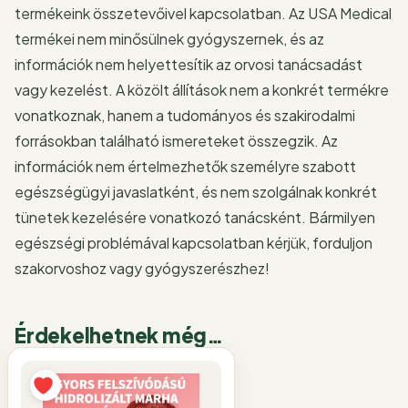
termékeink összetevőivel kapcsolatban. Az USA Medical
termékei nem minősülnek gyógyszernek, és az
információk nem helyettesítik az orvosi tanácsadást
vagy kezelést. A közölt állítások nem a konkrét termékre
vonatkoznak, hanem a tudományos és szakirodalmi
forrásokban található ismereteket összegzik. Az
információk nem értelmezhetők személyre szabott
egészségügyi javaslatként, és nem szolgálnak konkrét
tünetek kezelésére vonatkozó tanácsként. Bármilyen
egészségi problémával kapcsolatban kérjük, forduljon
szakorvoshoz vagy gyógyszerészhez!
Érdekelhetnek még…