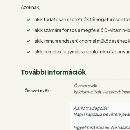
Azoknak,
akik tudatosan szeretnék támogatni csonto
akik számára fontos a megfelelő D-vitamin-b
akik immunrendszerük normál működéséhez k
akik komplex, egymásra épülő mikrotápanya
További információk
Összetevők:
Összetevők:
kalcium-citrát, l-aszkorbinsav
Ajánlott adagolás:
Napi 1 kapszula bevétele java
Figyelmeztetések: Ne használj