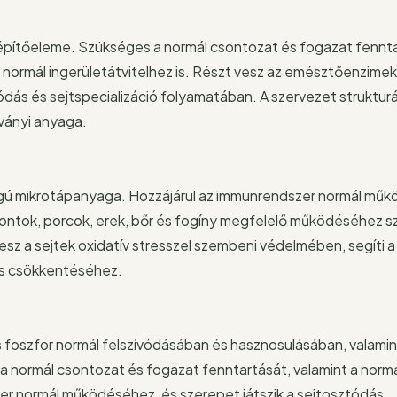
 építőeleme. Szükséges a normál csontozat és fogazat fennt
normál ingerületátvitelhez is. Részt vesz az emésztőenzimek
dás és sejtspecializáció folyamatában. A szervezet strukturá
sványi anyaga.
ágú mikrotápanyaga. Hozzájárul az immunrendszer normál mű
sontok, porcok, erek, bőr és fogíny megfelelő működéséhez 
sz a sejtek oxidatív stresszel szembeni védelmében, segíti a
dás csökkentéséhez.
s foszfor normál felszívódásában és hasznosulásában, valamint
a normál csontozat és fogazat fenntartását, valamint a norm
er normál működéséhez, és szerepet játszik a sejtosztódás