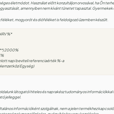
éges életmódot. Használat előtt konzultáljon orvosával, ha Ön terh
gyasztását, amennyiben nem kívánt tünetet tapasztal. Gyermekek el
ákféléket, mogyorót és dióféléket is feldolgozó üzemben készült.
 NRV %*
U**) 2000%
33%
lott napi beviteli referenciaérték %-a
E (Nemzetközi Egység)
ldalunk látogatói hiteles és naprakész tudományos információkkal 
ató jelleggel.
 általános információként szolgálnak, nem a jelen termékhez kapcsol
 betegségek megelőzésére, gyógyítására vagy kezelésére.