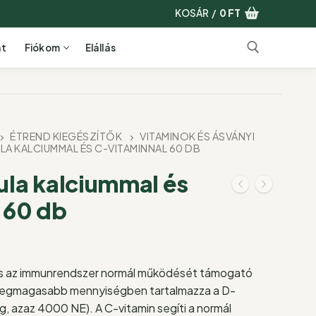
KOSÁR
/
0
FT
at
Fiókom
Elállás
Keresése:
ÉTREND KIEGÉSZÍTŐK
VITAMINOK ÉS ÁSVÁNYI
A KALCIUMMAL ÉS C-VITAMINNAL 60 DB
la kalciummal és
 60 db
s az immunrendszer normál működését támogató
legmagasabb mennyiségben tartalmazza a D-
g, azaz 4000 NE). A C-vitamin segíti a normál