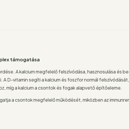
mplex támogatása
dése. A kalcium megfelelő felszívódása, hasznosulása és b
 A D-vitamin segíti a kalcium és foszfor normál felszívódását
oz, míg a kalcium a csontok és fogak alapvető építőeleme.
ogatja a csontok megfelelő működését, miközben az immunre