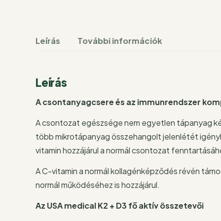
Leírás
További információk
Leírás
A csontanyagcsere és az immunrendszer ko
A csontozat egészsége nem egyetlen tápanyag kér
több mikrotápanyag összehangolt jelenlétét igényli.
vitamin hozzájárul a normál csontozat fenntartásáh
A C-vitamin a normál kollagénképződés révén tám
normál működéséhez is hozzájárul.
Az USA medical K2 + D3 fő aktív összetevői