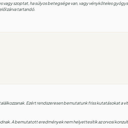
es vagy szoptat, ha súlyos betegsége van, vagy vényköteles gyógys
ől zárva tartandó.
találkozzanak. Ezért rendszeresen bemutatunk friss kutatásokat a 
ódnak. A bemutatott eredmények nem helyettesítik az orvosi konzult