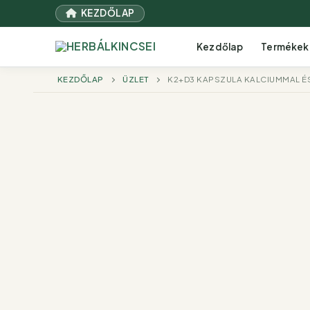
Ugrás
KEZDŐLAP
a
tartalomra
Kezdőlap
Termékek
KEZDŐLAP
ÜZLET
K2+D3 KAPSZULA KALCIUMMAL ÉS