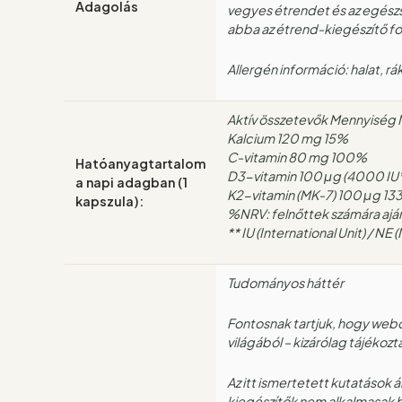
Adagolás
vegyes étrendet és az egészs
abba az étrend-kiegészítő fo
Allergén információ: halat, r
Aktív összetevők Mennyiség
Kalcium 120 mg 15%
C-vitamin 80 mg 100%
Hatóanyagtartalom
D3-vitamin 100 μg (4000 I
a napi adagban (1
K2-vitamin (MK-7) 100 μg 1
kapszula):
%NRV: felnőttek számára aján
** IU (International Unit) / N
Tudományos háttér
Fontosnak tartjuk, hogy webo
világából – kizárólag tájékozt
Az itt ismertetett kutatások
kiegészítők nem alkalmasak