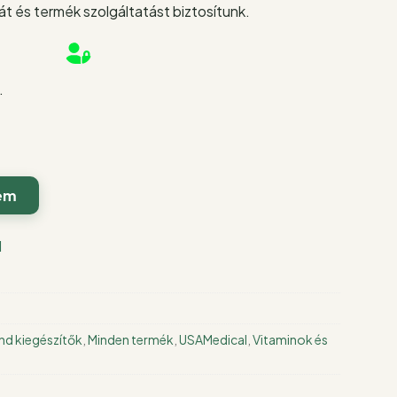
t és termék szolgáltatást biztosítunk.
.
em
l
nd kiegészítők
,
Minden termék
,
USAMedical
,
Vitaminok és