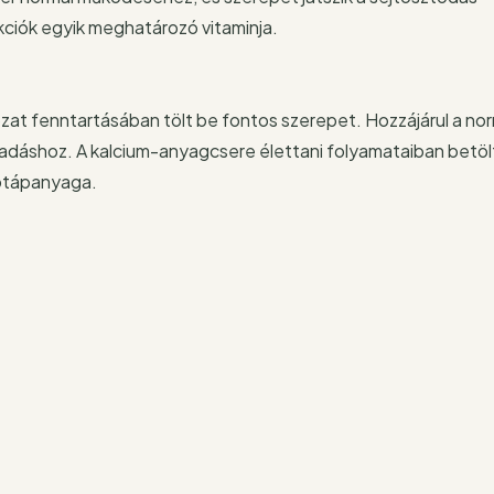
ciók egyik meghatározó vitaminja.
zat fenntartásában tölt be fontos szerepet. Hozzájárul a no
vadáshoz. A kalcium-anyagcsere élettani folyamataiban betö
rotápanyaga.