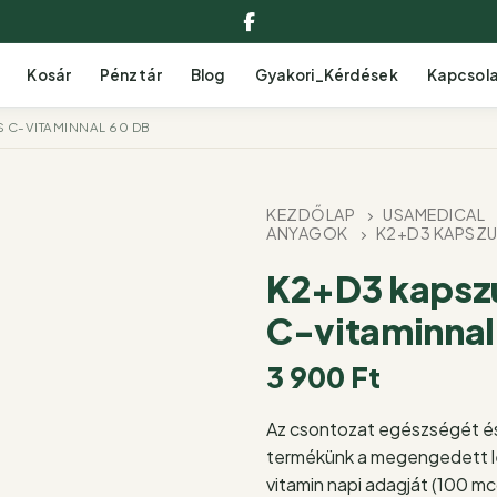
Facebook
Kosár
Pénztár
Blog
Gyakori_Kérdések
Kapcsol
 C-VITAMINNAL 60 DB
KEZDŐLAP
USAMEDICAL
ANYAGOK
K2+D3 KAPSZUL
K2+D3 kapszu
C-vitaminnal
3 900
Ft
Az csontozat egészségét é
termékünk a megengedett 
vitamin napi adagját (100 mc