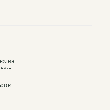
eépülése
, a K2-
ndszer