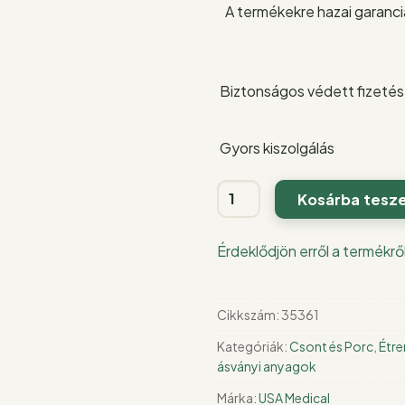
A termékekre hazai garanciá
Biztonságos védett fizetés
Gyors kiszolgálás
K2+D3
Kosárba tesz
kapszula
kalciummal
Érdeklődjön erről a termékrő
és
C-
vitaminnal
Cikkszám:
35361
60
Kategóriák:
Csont és Porc
,
Étre
db
ásványi anyagok
mennyiség
Márka:
USA Medical