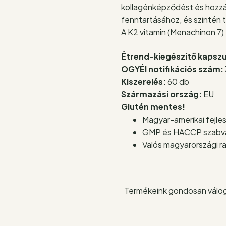
kollagénképződést és hozzá
fenntartásához, és szintén
A K2 vitamin (Menachinon 7)
Étrend-kiegészítő kapszu
OGYÉI notifikációs szám:
Kiszerelés:
60 db
Származási ország:
EU
Glutén mentes!
Magyar-amerikai fejle
GMP és HACCP szabván
Valós magyarországi ra
Termékeink gondosan válog