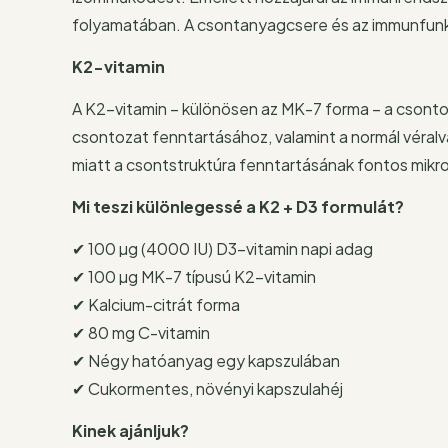
folyamatában. A csontanyagcsere és az immunfunk
K2-vitamin
A K2-vitamin – különösen az MK-7 forma – a csonto
csontozat fenntartásához, valamint a normál véral
miatt a csontstruktúra fenntartásának fontos mik
Mi teszi különlegessé a K2 + D3 formulát?
✔ 100 µg (4000 IU) D3-vitamin napi adag
✔ 100 µg MK-7 típusú K2-vitamin
✔ Kalcium-citrát forma
✔ 80 mg C-vitamin
✔ Négy hatóanyag egy kapszulában
✔ Cukormentes, növényi kapszulahéj
Kinek ajánljuk?