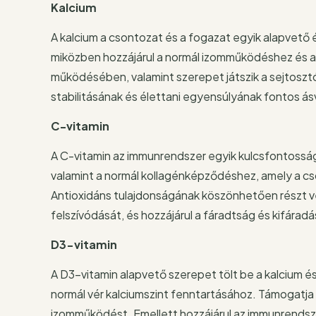
Kalcium
A kalcium a csontozat és a fogazat egyik alapvető
miközben hozzájárul a normál izomműködéshez és a 
működésében, valamint szerepet játszik a sejtosztó
stabilitásának és élettani egyensúlyának fontos á
C-vitamin
A C-vitamin az immunrendszer egyik kulcsfontoss
valamint a normál kollagénképződéshez, amely a c
Antioxidáns tulajdonságának köszönhetően részt ve
felszívódását, és hozzájárul a fáradtság és kifára
D3-vitamin
A D3-vitamin alapvető szerepet tölt be a kalcium é
normál vér kalciumszint fenntartásához. Támogatja 
izomműködést. Emellett hozzájárul az immunrendsz