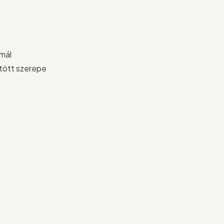
rmál
ltött szerepe