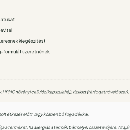
zatukat
evitel
eresnek kiegészítést
g-formulát szeretnének
, HPMC növényi cellulóz (kapszulahéj), rizsliszt (térfogatnövelő szer)
solt étkezés előtt vagy közben bő folyadékkal.
a a terméket, ha allergiás a termék bármelyik összetevőjére. Az ajá