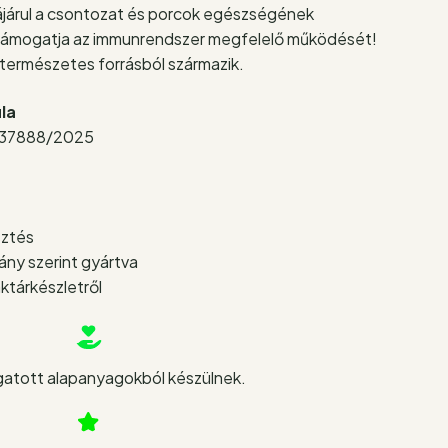
járul a csontozat és porcok egészségének
 támogatja az immunrendszer megfelelő működését!
 természetes forrásból származik.
la
37888/2025
sztés
y szerint gyártva
ktárkészletről
atott alapanyagokból készülnek.