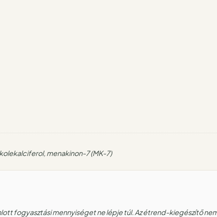
, kolekalciferol, menakinon-7 (MK-7)
nlott fogyasztási mennyiséget ne lépje túl. Az étrend-kiegészítő nem