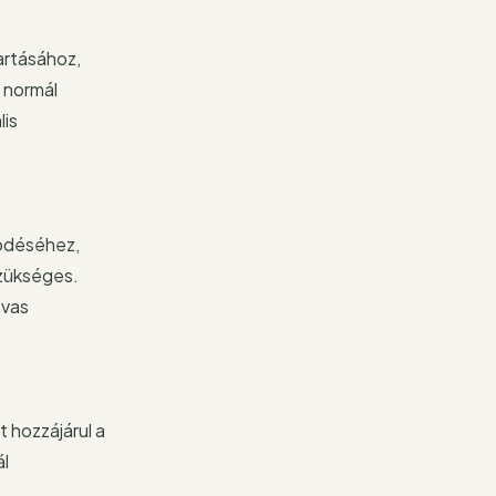
artásához,
 normál
lis
ködéséhez,
szükséges.
 vas
 hozzájárul a
ál