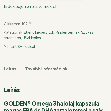
3
Érdeklődjön erről a termékről
halolaj
kapszula
60
Cikkszám:
10719
db
Kategóriák:
Étrend kiegészítők
,
Minden termék
,
Szív- és
mennyiség
érrendszer
,
USAMedical
Márka:
USA Medical
Leírás
További információk
Leírás
GOLDEN® Omega 3 halolaj kapszula
magas EPA és DHA tartalommal a szív,