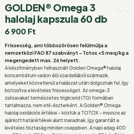
GOLDEN® Omega 3
halolaj kapszula 60 db
6 900
Ft
Frissesség, ami többszörösen felülmúlja a
nemzetközi FAO 87 szabványt – Totox <5 meq/kg a
megengedett max. 26 helyett.
A készítményben felhasznált Golden Omega® halolaj
koncentrátum vadon élő szardellából származik,
amelyeket közvetlenül a halászat után dolgoznak fel, így
biztosítva a kivételes frissességet. Az omega-3
zsírsavakat természetes triglicerid (TG) formában
tartalmazza, nem etil-észterként. A Golden® Omega
halolaj oxidációs értékei – köztük a TOTOX – messze az
ajánlott határértékek alatt maradnak, így garantált a
kivételes tisztaság minden cseppben. A napi adag 400