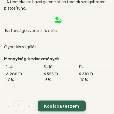
A termékekre hazai garanciát és termék szolgáltatást
biztosítunk.
Biztonságos védett fizetés.
Gyors kiszolgálás.
Mennyiségi kedvezmények
1-4
5-10
11+
6 900
Ft
6 555
Ft
6 210
Ft
-0%
-5%
-10%
GOLDEN®
-
+
Kosárba teszem
Omega