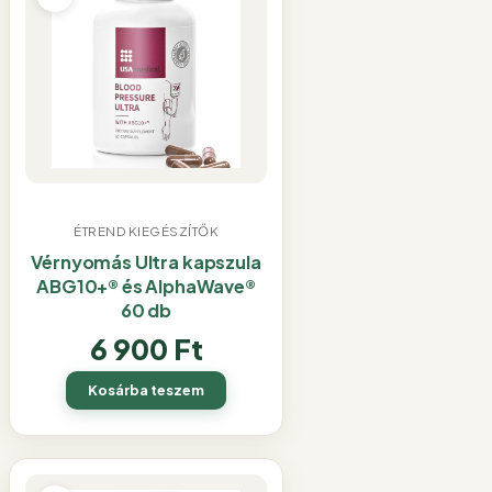
ÉTREND KIEGÉSZÍTŐK
Vérnyomás Ultra kapszula
ABG10+® és AlphaWave®
60 db
6 900
Ft
Kosárba teszem