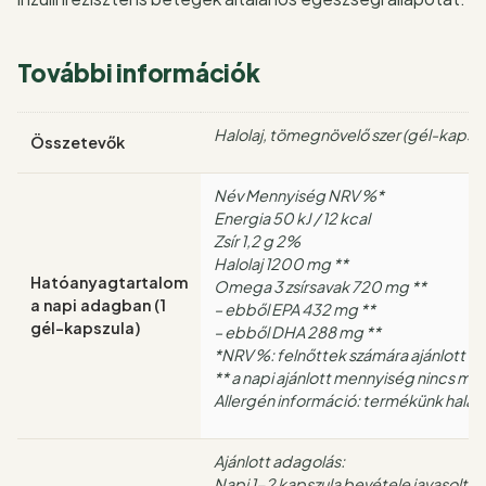
További információk
Halolaj, tömegnövelő szer (gél-kapszula h
Összetevők
Név Mennyiség NRV %*
Energia 50 kJ / 12 kcal
Zsír 1,2 g 2%
Halolaj 1200 mg **
Hatóanyagtartalom
Omega 3 zsírsavak 720 mg **
a napi adagban (1
– ebből EPA 432 mg **
gél-kapszula)
– ebből DHA 288 mg **
*NRV %: felnőttek számára ajánlott na
** a napi ajánlott mennyiség nincs m
Allergén információ: termékünk halat,
Ajánlott adagolás:
Napi 1-2 kapszula bevétele javasolt é