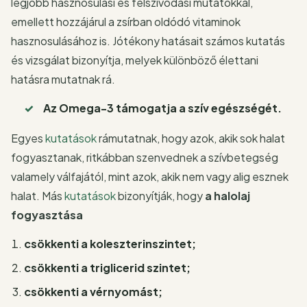
legjobb hasznosulási és felszívódási mutatókkal,
emellett hozzájárul a zsírban oldódó vitaminok
hasznosulásához is. Jótékony hatásait számos kutatás
és vizsgálat bizonyítja, melyek különböző élettani
hatásra mutatnak rá.
Az Omega-3 támogatja a szív egészségét.
Egyes
kutatások
rámutatnak, hogy azok, akik sok halat
fogyasztanak, ritkábban szenvednek a szívbetegség
valamely válfajától, mint azok, akik nem vagy alig esznek
halat. Más
kutatások
bizonyítják, hogy
a halolaj
fogyasztása
csökkenti a koleszterinszintet;
csökkenti a triglicerid szintet;
csökkenti a vérnyomást;