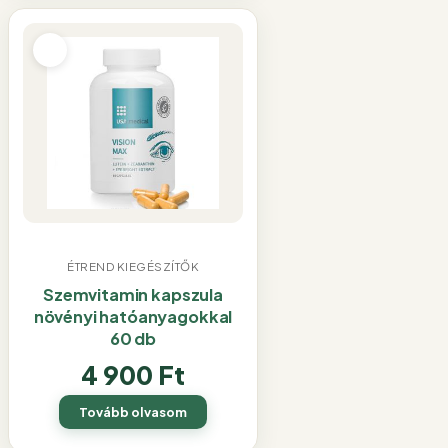
ÉTREND KIEGÉSZÍTŐK
Szemvitamin kapszula
növényi hatóanyagokkal
60 db
4 900
Ft
Tovább olvasom