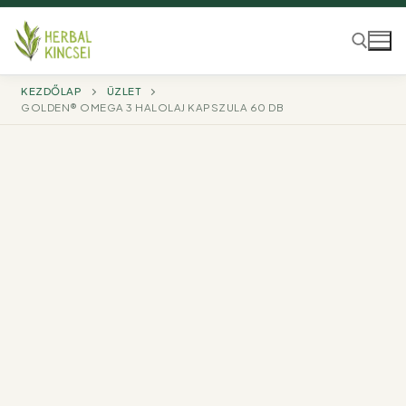
Ugrás
a
tartalomra
KEZDŐLAP
ÜZLET
GOLDEN® OMEGA 3 HALOLAJ KAPSZULA 60 DB
Keresése: