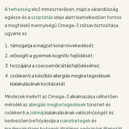
A
terhesség
első trimeszterében, majd a várandósság
egésze és a
szoptatás
ideje alatt kiemelkedően fontos
a megfelelő mennyiségű Omega-3 zsírsav biztosítása,
ugyanis ez
támogatja a magzat korai növekedését;
elősegíti a gyermek kognitív fejlődését;
hozzájárul a csecsemők látásfejlődéséhez;
csökkenti a későbbi allergiás megbetegedések
kialakulásának kockázatát.
Mindezek mellett az Omega-3 alkalmazása vélhetően
mérsékli az
allergiás megbetegedések
tüneteit és
csökkenti a
zsírmáj
kialakulásának valószínűségét és
kedvezően befolyásolja a
cukorbetegek
és
inzulinrezisztens betegek általános egészségi állapotát.