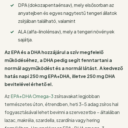
DPA (dokozapentaénsav), mely elsősorban az
anyatejben és egyes nagytestű tengeri állatok
zsírjában található, valamint
ALA (alfa-linolénsav), mely a tengeri növények
sajátja.
Az EPA és a DHA hozzájárul a szív megfelelő
működéséhez, a DHA pedig segít fenntartani a
normál agyműködést és a normál látást. A kedvező
hatás napi 250 mg EPA+DHA, illetve 250 mg DHA
bevitelével érhető el.
Az
EPA+DHA Omega-3
zsírsavakat legjobban
természetes úton, étrendben, heti 3-5 adag zsíros hal
fogyasztásával lehet bevinni a szervezetbe – általában
lazac, makréla, szardella, szardínia vagy hering