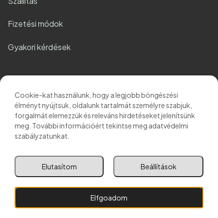
Szállítás
Fizetési módok
Gyakori kérdések
Cookie-kat használunk, hogy a legjobb böngészési
élményt nyújtsuk, oldalunk tartalmát személyre szabjuk,
Rólunk
forgalmát elemezzük és releváns hirdetéseket jelenítsünk
meg. További információért tekintse meg adatvédelmi
Kapcsolat
szabályzatunkat.
Blog
Elutasítom
Beállítások
Partnereink:
Elfgoadom
Fittprotein