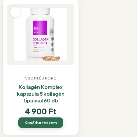
CSONT ÉS PORC
Kollagén Komplex
kapszula 5 kollagén
típussal 60 db
4 900
Ft
Kosárba teszem