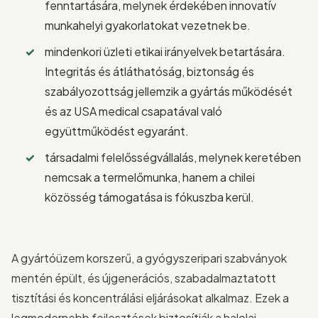
fenntartására, melynek érdekében innovatív
munkahelyi gyakorlatokat vezetnek be.
mindenkori üzleti etikai irányelvek betartására.
Integritás és átláthatóság, biztonság és
szabályozottság jellemzik a gyártás működését
és az USA medical csapatával való
együttműködést egyaránt.
társadalmi felelősségvállalás, melynek keretében
nemcsak a termelőmunka, hanem a chilei
közösség támogatása is fókuszba kerül.
A gyártóüzem korszerű, a gyógyszeripari szabványok
mentén épült, és újgenerációs, szabadalmaztatott
tisztítási és koncentrálási eljárásokat alkalmaz. Ezek a
legmodernebb fejlesztések biztosítják a halolaj-