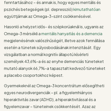
fenntartásához – és annak is, hogy egyes mentális és
pszichés betegségek (pl. depresszió)
kimutathatóan
együttjárnak az Omega-3-szint csökkenésével.
Hasonló a helyzet idős- és szépkorúaknál is, ugyanis az
Omega-3 mérsékli a
mentális hanyatlás és a demencia
megjelenésének valószínűségét, illetve azok fennállása
esetén a tünetek súlyosbodásának intenzitását. Egy
vizsgálatban a normál kognitív állapotú kísérleti
személyek 43,6%-a és az enyhe demenciás tüneteket
mutató alanyok 66,7%-a tapasztalt kedvező tüneteket
a placebo csoportokhoz képest.
Gyermekeknél az Omega-3 koncentrátum elősegítheti
egyes neurodivergenciák – pl. a figyelemhiányos
hiperaktivitás zavar (ADHD), a hiperaktivitással és a
figyelemzavar – tüneteinek csökkentését. Azaz az