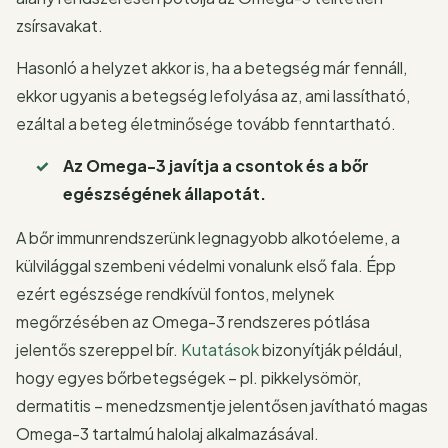
zsírsavakat.
Hasonló a helyzet akkor is, ha a betegség már fennáll,
ekkor ugyanis a betegség lefolyása az, ami lassítható,
ezáltal a beteg életminősége tovább fenntartható.
Az Omega-3 javítja a csontok és a bőr
egészségének állapotát.
A bőr immunrendszerünk legnagyobb alkotóeleme, a
külvilággal szembeni védelmi vonalunk első fala. Épp
ezért egészsége rendkívül fontos, melynek
megőrzésében az Omega-3 rendszeres pótlása
jelentős szereppel bír.
Kutatások
bizonyítják például,
hogy egyes bőrbetegségek – pl. pikkelysömör,
dermatitis – menedzsmentje jelentősen javítható magas
Omega-3 tartalmú halolaj alkalmazásával.