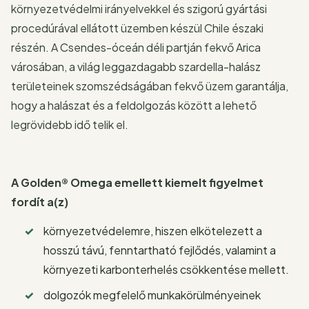
környezetvédelmi irányelvekkel és szigorú gyártási
procedúrával ellátott üzemben készül Chile északi
részén. A Csendes-óceán déli partján fekvő Arica
városában, a világ leggazdagabb szardella-halász
területeinek szomszédságában fekvő üzem garantálja,
hogy a halászat és a feldolgozás között a lehető
legrövidebb idő telik el.
A Golden® Omega emellett kiemelt figyelmet
fordít a(z)
környezetvédelemre, hiszen elkötelezett a
hosszú távú, fenntartható fejlődés, valamint a
környezeti karbonterhelés csökkentése mellett.
dolgozók megfelelő munkakörülményeinek