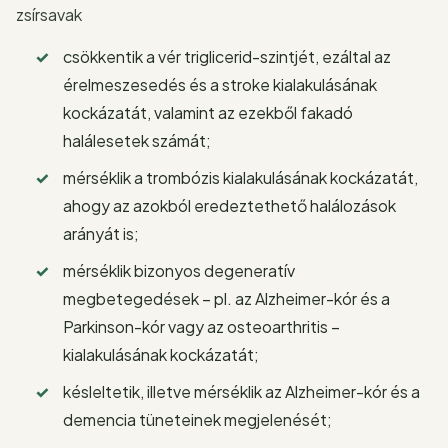
zsírsavak
csökkentik a vér triglicerid-szintjét, ezáltal az
érelmeszesedés és a stroke kialakulásának
kockázatát, valamint az ezekből fakadó
halálesetek számát;
mérséklik a trombózis kialakulásának kockázatát,
ahogy az azokból eredeztethető halálozások
arányát is;
mérséklik bizonyos degeneratív
megbetegedések – pl. az Alzheimer-kór és a
Parkinson-kór vagy az osteoarthritis –
kialakulásának kockázatát;
késleltetik, illetve mérséklik az Alzheimer-kór és a
demencia tüneteinek megjelenését;