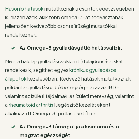
Hasonló hatások
mutatkoznak a csontok egészségében
is, hiszen azok, akik több omega-3-at fogyasztanak,
jellemzően kedvezőbb csontsűrűségi mutatókkal
rendelkeznek.
Az Omega-3 gyulladásgátló hatással bír.
Mivel a halolaj gyulladáscsökkentő tulajdonságokkal
rendelkezik, segíthet egyes
krónikus gyulladásos
állapotok
kezelésében. Kedvező hatások mutatkoznak
például a gyulladásos bélbetegség – azaz az IBD -,
valamint az ízületi fájdalmak, az ízületi merevség, valamint
a
rheumatoid arthritis
kiegészítő kezeléseként
alkalmazott Omega-3-pótlás esetében.
Az Omega-3 támogatja a kismama és a
magzat egészségét.