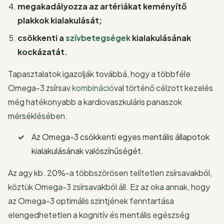
megakadályozza az artériákat keményítő
plakkok kialakulását;
csökkenti a
szívbetegségek
kialakulásának
kockázatát.
Tapasztalatok igazolják továbbá, hogy a többféle
Omega-3 zsírsav
kombináció
val történő célzott kezelés
még hatékonyabb a kardiovaszkuláris panaszok
mérséklésében.
Az Omega-3 csökkenti egyes mentális állapotok
kialakulásának valószínűségét.
Az agy kb. 20%-a többszörösen telítetlen zsírsavakból,
köztük Omega-3 zsírsavakból áll. Ez az oka annak, hogy
az Omega-3 optimális szintjének fenntartása
elengedhetetlen a kognitív és mentális egészség