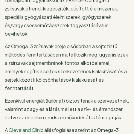
formájában. Ugyanakkor az EPA+DHA omega-3
zsírsavak étrend-kiegészítők, dúsított élelmiszerek,
speciális gyógyászati élelmiszerek, gyógyszerek
és/vagy csecsemőtápszerek fogyasztásával is
bevihetők.
Az Omega-3 zsírsavak ereje elsősorban a sejtszintű
működés fenntartásában mutatkozik meg, ugyanis ezek
a zsírsavak sejtmembránok fontos alkotóelemei,
amelyek segítik a sejtek szerkezetének kialakítását és a
sejtek közötti kölcsönhatások kialakulását és
fenntartását.
Ezenkívül energiát (kalóriát) biztosítanak a szervezetnek,
valamint az agy és a látás mellett a szív- és érrendszer,
illetve az endokrin rendszer működését is támogatják.
A
Cleveland Clinic
állásfoglalása szerint az Omega-3