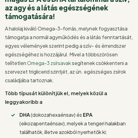
az agy és a látás egészségének
támogatására!
A halolaj kiváló Omega-3-forrás, melynek fogyasztása
támogatja a normál agyműködés és a látás fenntartását,
egyes vélemények szerint pedig a szív- és érrendszer
egészségéhez is hozzájárul. Mivel a többszörösen
telítetlen
Omega-3 zsírsavak
segítenek csökkenteni a
szervezet triglicerid szintjét, az ún. egészséges zsírok
családjába tartoznak.
Több típusát különítjük el, melyek közül a
leggyakoribb a
DHA
(dokozahexaénsav) és
EPA
(eikozapentaénsav), melyek a tengeri halakban
találhatók, illetve azokból nyerhetők ki;