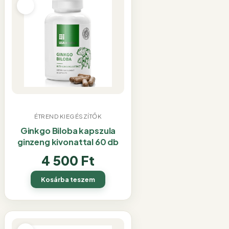
ÉTREND KIEGÉSZÍTŐK
Ginkgo Biloba kapszula
ginzeng kivonattal 60 db
4 500
Ft
Kosárba teszem