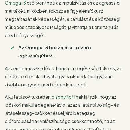
Omega-3
csökkentheti az impulzivitás és az agresszió
mértékét, miközben fokozza a figyelemfókusz
megtartásának képességét, a tanulást és a közösségi
működés szabályozottságát, javíthatja a korai tanulás
eredményességét.
Az Omega-3 hozzájárul a szem
egészségéhez.
A szem nemcsak a lélek, hanem az egészség tükre is, az
életkor előrehaladtával ugyanakkor a látás gyakran
kisebb-nagyobb mértékben károsodik.
A kutatások tükrében
bizonyított
nak látszik, hogy az
időskori makula degeneráció, azaz a látástávolság- és
látásélesség-csökkenéssel járó betegség
előfordulásának valószínűsége csökkenthető, ha az
alany rendszeresen pótolja az Omega-3 telítetlen