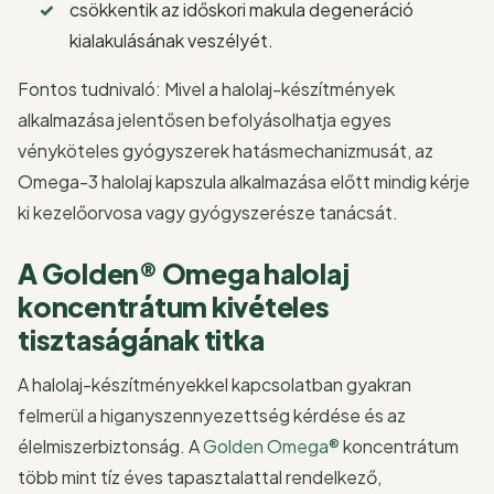
csökkentik az időskori makula degeneráció
kialakulásának veszélyét.
Fontos tudnivaló: Mivel a halolaj-készítmények
alkalmazása jelentősen befolyásolhatja egyes
vényköteles gyógyszerek hatásmechanizmusát, az
Omega-3 halolaj kapszula alkalmazása előtt mindig kérje
ki kezelőorvosa vagy gyógyszerésze tanácsát.
A Golden® Omega halolaj
koncentrátum kivételes
tisztaságának titka
A halolaj-készítményekkel kapcsolatban gyakran
felmerül a higanyszennyezettség kérdése és az
élelmiszerbiztonság. A
Golden Omega®
koncentrátum
több mint tíz éves tapasztalattal rendelkező,