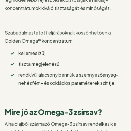
koncentrátumok kiváló tisztaságát és minőségét.
Szabadalmaztatott eljárásoknak köszönhetően a
Golden Omega® koncentrátum
kellemes ízű;
tiszta megjelenésű;
rendkívül alacsony bennük a szennyezőanyag-,
nehézfém- és oxidációs paraméterek szintje.
Mire jó az Omega-3 zsírsav?
A halolajból származó Omega-3 zsírsav rendelkezik a