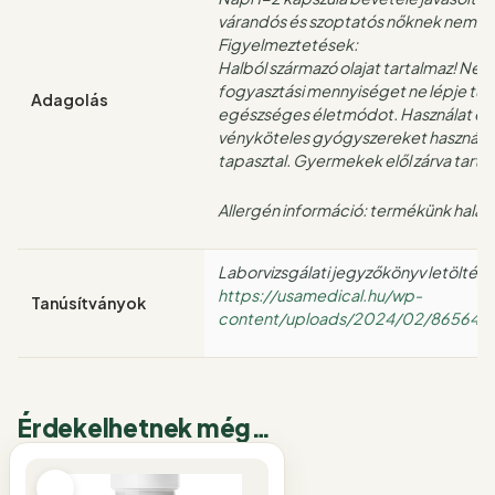
várandós és szoptatós nőknek nem ajá
Figyelmeztetések:
Halból származó olajat tartalmaz! Ne h
fogyasztási mennyiséget ne lépje túl.
Adagolás
egészséges életmódot. Használat előt
vényköteles gyógyszereket használ. 
tapasztal. Gyermekek elől zárva tarta
Allergén információ: termékünk halat,
Laborvizsgálati jegyzőkönyv letöltése 
https://usamedical.hu/wp-
Tanúsítványok
content/uploads/2024/02/86564
Érdekelhetnek még…