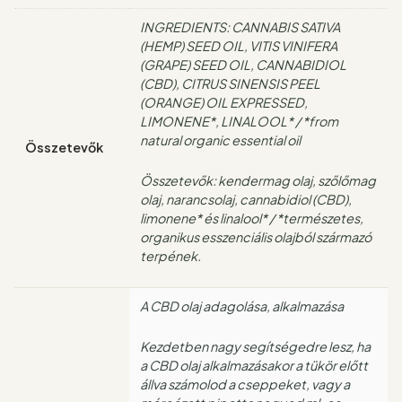
INGREDIENTS: CANNABIS SATIVA
(HEMP) SEED OIL, VITIS VINIFERA
(GRAPE) SEED OIL, CANNABIDIOL
(CBD), CITRUS SINENSIS PEEL
(ORANGE) OIL EXPRESSED,
LIMONENE*, LINALOOL* / *from
natural organic essential oil
Összetevők
Összetevők: kendermag olaj, szőlőmag
olaj, narancsolaj, cannabidiol (CBD),
limonene* és linalool* / *természetes,
organikus esszenciális olajból származó
terpének.
A CBD olaj adagolása, alkalmazása
Kezdetben nagy segítségedre lesz, ha
a CBD olaj alkalmazásakor a tükör előtt
állva számolod a cseppeket, vagy a