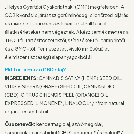
„Helyes Gyártási Gyakorlatnak” (GMP) megfelelően. A
CO2 kivonási eljárást szigorú minőség-ellenőrzési eljárás
és mikrobiológiai elemzés kíséri, az előállításnál
állatkísérleteket nem végeznek. A kész termék mentes a
THC-tól, tartósítószerektől, színezékektől, parabéntől
és a GMO-tól. Természetes, kiváló minőségű és
élelmiszer tisztaságú alapanyagokból áll.
Mit tartalmaz a CBD olaj?
INGREDIENTS:
CANNABIS SATIVA (HEMP) SEED OIL,
VITIS VINIFERA (GRAPE) SEED OIL, CANNABIDIOL
(CBD), CITRUS SINENSIS PEEL (ORANGE) OIL
EXPRESSED, LIMONENE*, LINALOOL* / *from natural
organic essential oil
Összetevők:
kendermag olaj, szőlőmag olaj,
narancsolaj, cannabidiol (CBD), limonene* és linalool* /