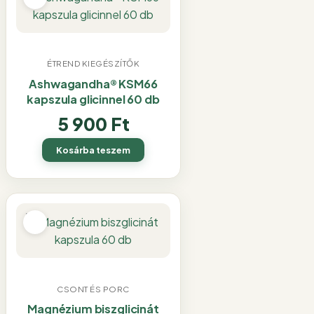
ÉTREND KIEGÉSZÍTŐK
Ashwagandha® KSM66
kapszula glicinnel 60 db
5 900
Ft
Kosárba teszem
CSONT ÉS PORC
Magnézium biszglicinát