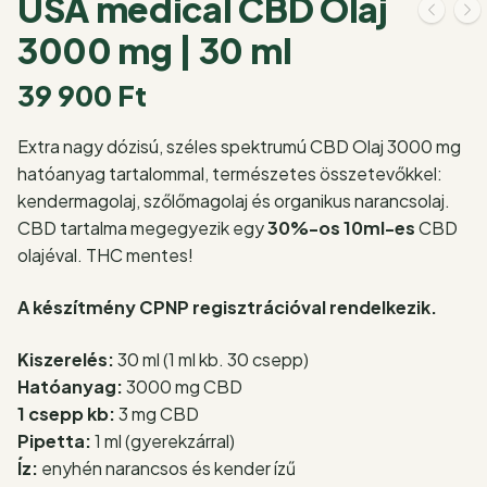
USA medical CBD Olaj
3000 mg | 30 ml
39 900
Ft
Extra nagy dózisú, széles spektrumú CBD Olaj 3000 mg
hatóanyag tartalommal, természetes összetevőkkel:
kendermagolaj, szőlőmagolaj és organikus narancsolaj.
CBD tartalma megegyezik egy
30%-os 10ml-es
CBD
olajéval. THC mentes!
A készítmény CPNP regisztrációval rendelkezik.
Kiszerelés:
30 ml (1 ml kb. 30 csepp)
Hatóanyag:
3000 mg CBD
1 csepp kb:
3 mg CBD
Pipetta:
1 ml (gyerekzárral)
Íz:
enyhén narancsos és kender ízű