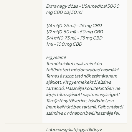
Extra nagy dózis – USA medical 3000
mg CBD olaj 30 ml
1/4 ml (0.25 ml) ~ 25 mg CBD
1/2 ml (0.50 ml) ~ 50 mg CBD
3/4 ml (0.75 ml) ~ 75 mg CBD
1 ml ~ 100 mg CBD
Figyelem!
Termékeinket csak a címkén
feltüntetett módon szabad használni.
Terhes és szoptató nők számára nem
ajánlott. Kisgyermekektől elzárva
tartandó. Használja körültekintően, ne
lépje túl az ajánlott napi mennyiséget!
Tárolja fénytől védve, hűvös helyen
(nem kell hűtőben tartani). Felbontástól
számítva 6 hónapon belül használja fel.
Laborvizsgálati jegyzőkönyv: