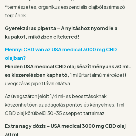
*természetes, organikus esszenciális olajból származó
terpének.
Gyerekzáras pipetta – A nyitáshoz nyomd le a
kupakot, miközben eltekered!
Mennyi CBD van az USA medical 3000 mg CBD
olajban?
Minden USA medical CBD olaj készítményünk 30 ml-
es kiszerelésben kapható,
1 ml űrtartalmú mércézett
üvegszáras pipettával ellátva.
Az üvegszáron jelölt 1/4 ml-es beosztásoknak
köszönhetően az adagolás pontos és kényelmes. 1 ml
CBD olaj körülbelül 30-35 cseppet tartalmaz.
Extra nagy dózis – USA medical 3000 mg CBD olaj
30 ml