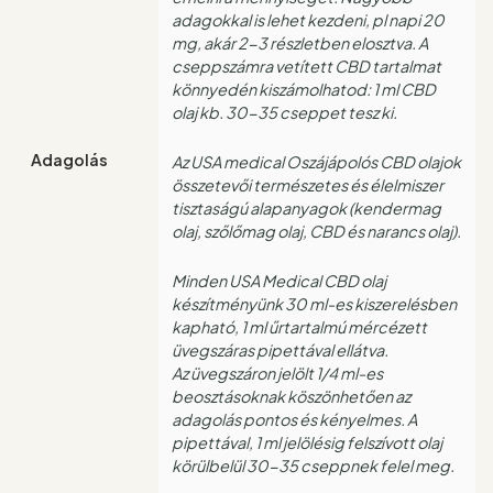
adagokkal is lehet kezdeni, pl napi 20
mg, akár 2-3 részletben elosztva. A
cseppszámra vetített CBD tartalmat
könnyedén kiszámolhatod: 1 ml CBD
olaj kb. 30-35 cseppet tesz ki.
Adagolás
Az USA medical Oszájápolós CBD olajok
összetevői természetes és élelmiszer
tisztaságú alapanyagok (kendermag
olaj, szőlőmag olaj, CBD és narancs olaj).
Minden USA Medical CBD olaj
készítményünk 30 ml-es kiszerelésben
kapható, 1 ml űrtartalmú mércézett
üvegszáras pipettával ellátva.
Az üvegszáron jelölt 1/4 ml-es
beosztásoknak köszönhetően az
adagolás pontos és kényelmes. A
pipettával, 1 ml jelölésig felszívott olaj
körülbelül 30-35 cseppnek felel meg.