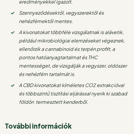
eredményekkel igazolt.
Szennyeződésektől, vegyszerektől és
nehézfémektől mentes.
A kivonatokat többféle vizsgálatnak is alávetik,
például mikrobiológiai elemzéseket végeznek,
ellenőrzik a cannabinoid és terpén profilt, a
pontos hatóanyagtartalmat és THC
mentességet, de vizsgálják a vegyszer, oldószer
és nehézfém tartalmát is.
A CBD kivonatokat kíméletes CO2 extrakcióval
és többszintű tisztítási eljárással nyerik ki
szabad
földön
termesztett kenderből.
További információk