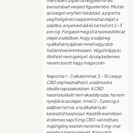
mércézett pipetta negyed ml-es
beosztásait veszed figyelembe. Miután
az üveget enyhén felráztad, a pipetta
segítségével cseppentsd az olajat a
szádba, a nyelved alá és tartsd ott 2-3
percig. Forgasd meg jól a nyelveddel az
olajat a szádban, hogy a szájüreg
nyálkahártyájának minél nagyobb
felületével érintkezzen. Végül köpje ki,
öblítést nem igényel. Az olaj kellemes
narancsos ízt hagy maga után.
Naponta 1 – 3 alkalommal, 5 – 15 csepp
CBD olaj használható, a számodra
ideális napszakokban. A CBD
hasznosulását nem akadályozza, ha nem
nyeljük le az olajat, mivel 2-3 percig a
szájban tartva, a nyálkahártyán
keresztül hasznosul. Kezdők esetében
érdemes napi 5 mg CBD-vel indítani,
majd igény esetén hetente 5 mg-mal
emelni a mennyiséget. Nagyobb