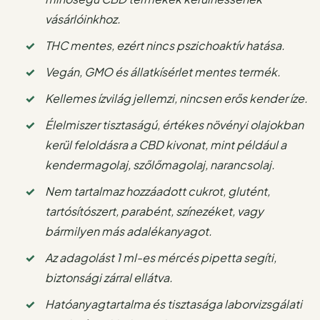
vásárlóinkhoz.
THC mentes, ezért nincs pszichoaktív hatása.
Vegán, GMO és állatkísérlet mentes termék.
Kellemes ízvilág jellemzi, nincsen erős kender íze.
Élelmiszer tisztaságú, értékes növényi olajokban
kerül feloldásra
a CBD kivonat, mint például a
kendermagolaj, szőlőmagolaj, narancsolaj.
Nem tartalmaz hozzáadott cukrot, glutént,
tartósítószert, parabént, színezéket, vagy
bármilyen más adalékanyagot.
Az adagolást 1 ml-es mércés pipetta segíti,
biztonsági zárral ellátva.
Hatóanyagtartalma és tisztasága laborvizsgálati