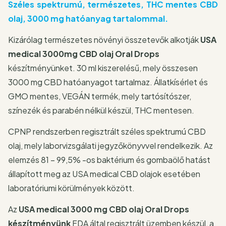
Széles spektrumú,
természetes, THC mentes CBD
olaj, 3000 mg hatóanyag tartalommal.
Kizárólag természetes növényi összetevők alkotják
USA
medical 3000mg CBD olaj Oral Drops
készítményünket. 30 ml kiszerelésű, mely összesen
3000 mg CBD hatóanyagot tartalmaz. Állatkísérlet és
GMO mentes, VEGÁN termék, mely tartósítószer,
színezék és parabén nélkül készül, THC mentesen.
CPNP rendszerben regisztrált széles spektrumú CBD
olaj, mely laborvizsgálati jegyzőkönyvvel rendelkezik. Az
elemzés 81 – 99,5% -os baktérium és gombaölő hatást
állapított meg az USA medical CBD olajok esetében
laboratóriumi körülmények között.
Az
USA medical 3000 mg CBD olaj Oral Drops
készítményünk
FDA által regisztrált üzemben készül, a