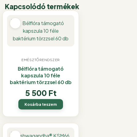
Kapcsolódó termékek
EMÉSZTŐRENDSZER
Bélflóra támogató
kapszula 10 féle
baktérium törzzsel 60 db
5 500
Ft
Kosárba teszem