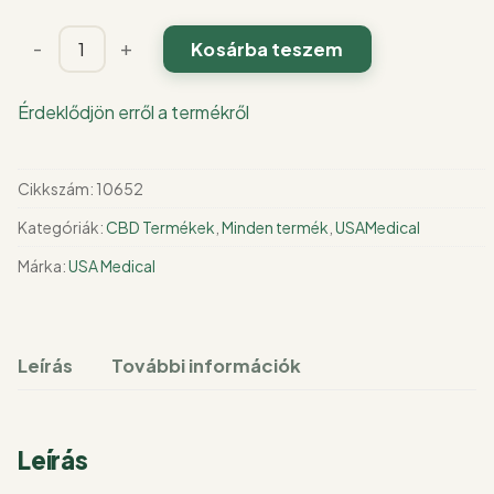
USA
-
+
Kosárba teszem
medical
CBD
Érdeklődjön erről a termékről
Olaj
3000
mg
Cikkszám:
10652
|
Kategóriák:
CBD Termékek
,
Minden termék
,
USAMedical
30
ml
Márka:
USA Medical
mennyiség
Leírás
További információk
Leírás