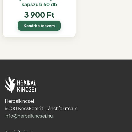
kapszula 60 db
3 900
Ft
Kosárba teszem
Herbalkincsei
6000 Kecskemét, Lánchíd utca 7.
info@herbalkincsei.hu