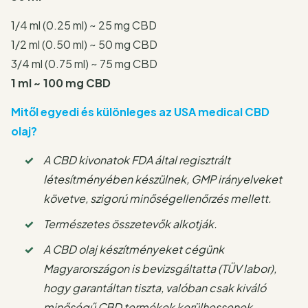
1/4 ml (0.25 ml) ~ 25 mg CBD
1/2 ml (0.50 ml) ~ 50 mg CBD
3/4 ml (0.75 ml) ~ 75 mg CBD
1 ml ~ 100 mg CBD
Mitől egyedi és különleges az USA medical CBD
olaj?
A CBD kivonatok FDA által regisztrált
létesítményében készülnek, GMP irányelveket
követve, szigorú minőségellenőrzés mellett.
Természetes összetevők alkotják.
A CBD olaj készítményeket cégünk
Magyarországon is bevizsgáltatta
(TÜV labor),
hogy garantáltan tiszta, valóban csak kiváló
minőségű
CBD termékek kerülhessenek