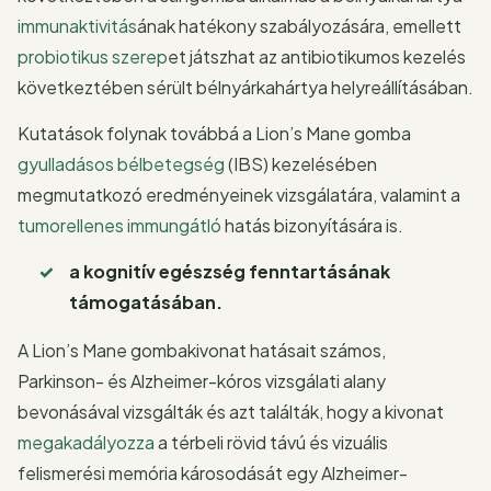
immunaktivitás
ának hatékony szabályozására, emellett
probiotikus szerep
et játszhat az antibiotikumos kezelés
következtében sérült bélnyárkahártya helyreállításában.
Kutatások folynak továbbá a Lion’s Mane gomba
gyulladásos bélbetegség
(IBS) kezelésében
megmutatkozó eredményeinek vizsgálatára, valamint a
tumorellenes immungátló
hatás bizonyítására is.
a kognitív egészség fenntartásának
támogatásában.
A Lion’s Mane gombakivonat hatásait számos,
Parkinson- és Alzheimer-kóros vizsgálati alany
bevonásával vizsgálták és azt találták, hogy a kivonat
megakadályozza
a térbeli rövid távú és vizuális
felismerési memória károsodását egy Alzheimer-