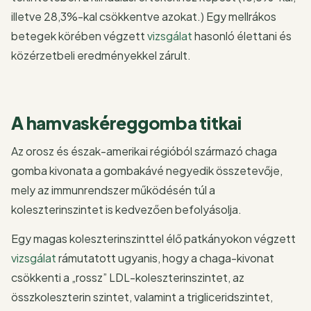
illetve 28,3%-kal csökkentve azokat.) Egy mellrákos
betegek körében végzett
vizsgálat
hasonló élettani és
közérzetbeli eredményekkel zárult.
A hamvaskéreggomba titkai
Az orosz és észak-amerikai régióból származó chaga
gomba kivonata a gombakávé negyedik összetevője,
mely az immunrendszer működésén túl a
koleszterinszintet is kedvezően befolyásolja.
Egy magas koleszterinszinttel élő patkányokon végzett
vizsgálat
rámutatott ugyanis, hogy a chaga-kivonat
csökkenti a „rossz” LDL-koleszterinszintet, az
összkoleszterin szintet, valamint a trigliceridszintet,