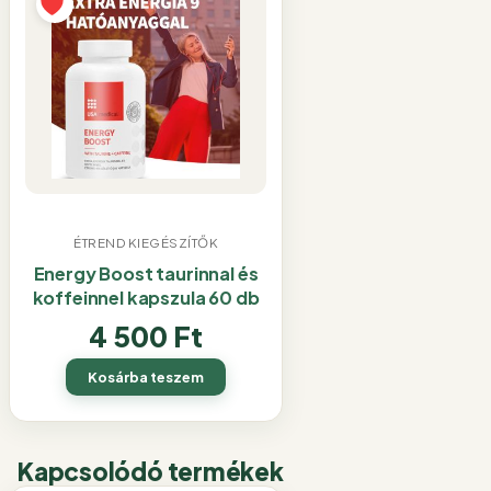
ÉTREND KIEGÉSZÍTŐK
Energy Boost taurinnal és
koffeinnel kapszula 60 db
4 500
Ft
Kosárba teszem
Kapcsolódó termékek