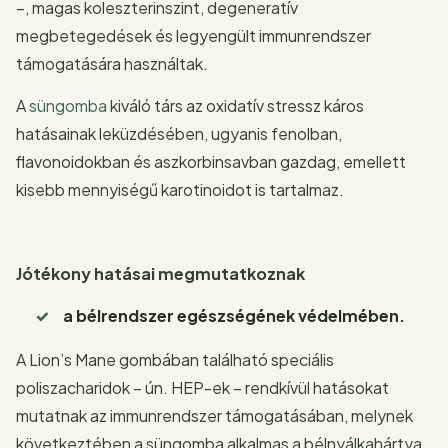
–, magas koleszterinszint, degeneratív
megbetegedések és legyengült immunrendszer
támogatására használtak.
A
süngomba
kiváló társ az oxidatív stressz káros
hatásainak leküzdésében, ugyanis fenolban,
flavonoidokban és aszkorbinsavban gazdag, emellett
kisebb mennyiségű karotinoidot is tartalmaz.
Jótékony hatásai megmutatkoznak
a bélrendszer egészségének védelmében.
A Lion’s Mane gombában található speciális
poliszacharidok – ún. HEP-ek – rendkívül hatásokat
mutatnak az immunrendszer támogatásában, melynek
következtében a süngomba alkalmas a bélnyálkahártya