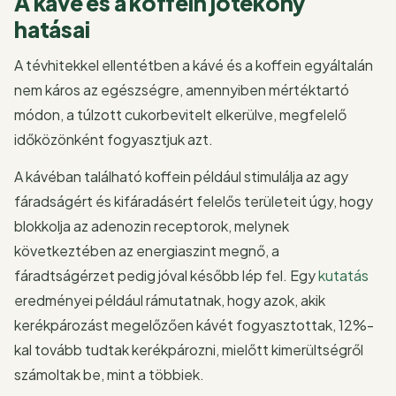
A kávé és a koffein jótékony
hatásai
A tévhitekkel ellentétben a kávé és a koffein egyáltalán
nem káros az egészségre, amennyiben mértéktartó
módon, a túlzott cukorbevitelt elkerülve, megfelelő
időközönként fogyasztjuk azt.
A kávéban található koffein például stimulálja az agy
fáradságért és kifáradásért felelős területeit úgy, hogy
blokkolja az adenozin receptorok, melynek
következtében az energiaszint megnő, a
fáradtságérzet pedig jóval később lép fel. Egy
kutatás
eredményei például rámutatnak, hogy azok, akik
kerékpározást megelőzően kávét fogyasztottak, 12%-
kal tovább tudtak kerékpározni, mielőtt kimerültségről
számoltak be, mint a többiek.