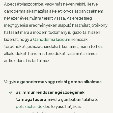
A pecsétviaszgomba, vagy más néven reishi, illetve
ganoderma alkalmazása a keleti orvoslásban csaknem
hétezer éves múltra tekint vissza. Az eredetileg
megfigyelési eredményeken alapuló használat jótékony
hatásait mára a modern tudomány is igazolta, hiszen
kiderült, hogy a
Ganoderma lucidum
nemcsak
terpéneket, poliszacharidokat, kumarint, mannitolt és
alkaloidokat, hanem szteroidokat, valamint számos
antioxidánst is tartalmaz.
Vagyis
a ganoderma vagy reishi gomba alkalmas
az immunrendszer egészségének
támogatására
, mivel a gombában található
poliszacharidok
befolyásolhatják az