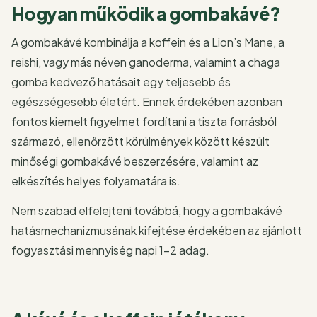
Hogyan működik a gombakávé?
A gombakávé kombinálja a koffein és a Lion’s Mane, a
reishi, vagy más néven ganoderma, valamint a chaga
gomba kedvező hatásait egy teljesebb és
egészségesebb életért. Ennek érdekében azonban
fontos kiemelt figyelmet fordítani a tiszta forrásból
származó, ellenőrzött körülmények között készült
minőségi gombakávé beszerzésére, valamint az
elkészítés helyes folyamatára is.
Nem szabad elfelejteni továbbá, hogy a gombakávé
hatásmechanizmusának kifejtése érdekében az ajánlott
fogyasztási mennyiség napi 1-2 adag.