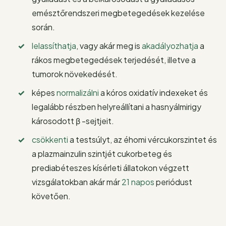
emésztőrendszeri megbetegedések kezelése
során.
lelassíthatja
, vagy akár meg is
akadályozhatja
a
rákos megbetegedések terjedését, illetve a
tumorok növekedését.
képes
normalizálni
a kóros oxidatív indexeket és
legalább részben helyreállítani a hasnyálmirigy
károsodott β -sejtjeit.
csökkenti
a testsúlyt, az éhomi vércukorszintet és
a plazmainzulin szintjét cukorbeteg és
prediabéteszes kísérleti állatokon végzett
vizsgálatokban akár már
21 napos
periódust
követően.