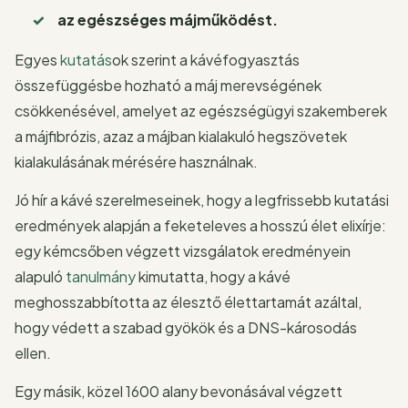
az egészséges májműködést.
Egyes
kutatás
ok szerint a kávéfogyasztás
összefüggésbe hozható a máj merevségének
csökkenésével, amelyet az egészségügyi szakemberek
a májfibrózis, azaz a májban kialakuló hegszövetek
kialakulásának mérésére használnak.
Jó hír a kávé szerelmeseinek, hogy a legfrissebb kutatási
eredmények alapján a feketeleves a hosszú élet elixírje:
egy kémcsőben végzett vizsgálatok eredményein
alapuló
tanulmány
kimutatta, hogy a kávé
meghosszabbította az élesztő élettartamát azáltal,
hogy védett a szabad gyökök és a DNS-károsodás
ellen.
Egy másik, közel 1600 alany bevonásával végzett