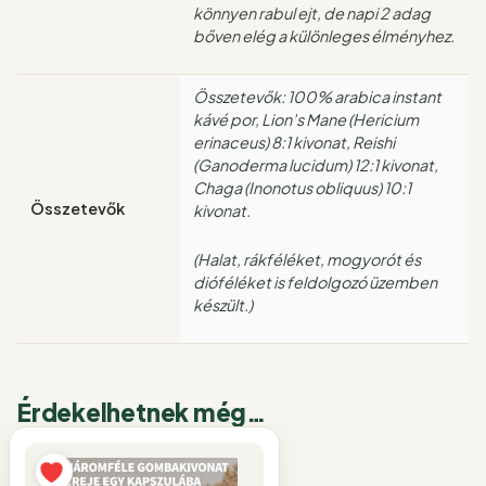
könnyen rabul ejt, de napi 2 adag
bőven elég a különleges élményhez.
Összetevők: 100% arabica instant
kávé por, Lion’s Mane (Hericium
erinaceus) 8:1 kivonat, Reishi
(Ganoderma lucidum) 12:1 kivonat,
Chaga (Inonotus obliquus) 10:1
Összetevők
kivonat.
(Halat, rákféléket, mogyorót és
dióféléket is feldolgozó üzemben
készült.)
Érdekelhetnek még…