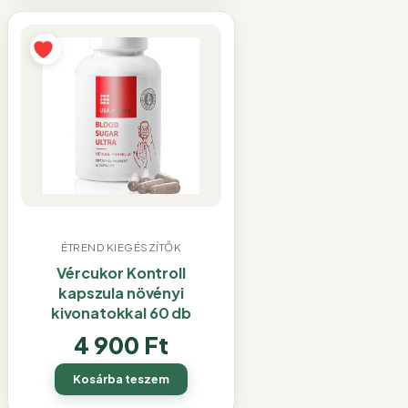
ÉTREND KIEGÉSZÍTŐK
Vércukor Kontroll
kapszula növényi
kivonatokkal 60 db
4 900
Ft
Kosárba teszem