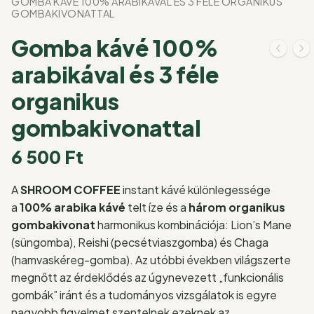
GOMBA KÁVÉ 100% ARABIKÁVAL ÉS 3 FÉLE ORGANIKUS
GOMBAKIVONATTAL
Gomba kávé 100%
arabikával és 3 féle
organikus
gombakivonattal
6 500
Ft
A
SHROOM COFFEE
instant kávé különlegessége
a
100% arabika kávé
telt íze és a
három organikus
gombakivonat
harmonikus kombinációja: Lion’s Mane
(süngomba), Reishi (pecsétviaszgomba) és Chaga
(hamvaskéreg-gomba). Az utóbbi években világszerte
megnőtt az érdeklődés az úgynevezett „funkcionális
gombák” iránt és a tudományos vizsgálatok is egyre
nagyobb figyelmet szentelnek ezeknek az