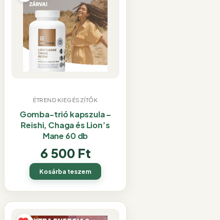
ÉTREND KIEGÉSZÍTŐK
Gomba-trió kapszula –
Reishi, Chaga és Lion’s
Mane 60 db
6 500
Ft
Kosárba teszem