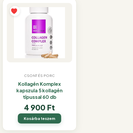
CSONT ÉS PORC
Kollagén Komplex
kapszula 5 kollagén
típussal 60 db
4 900
Ft
Kosárba teszem