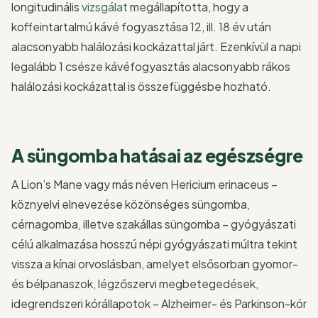
longitudinális
vizsgálat
megállapította, hogy a
koffeintartalmú kávé fogyasztása 12, ill. 18 év után
alacsonyabb halálozási kockázattal járt. Ezenkívül a napi
legalább 1 csésze kávéfogyasztás alacsonyabb rákos
halálozási kockázattal is összefüggésbe hozható.
A süngomba hatásai az egészségre
A Lion’s Mane vagy más néven Hericium erinaceus –
köznyelvi elnevezése közönséges süngomba,
cérnagomba, illetve szakállas süngomba – gyógyászati
célú alkalmazása hosszú népi gyógyászati múltra tekint
vissza a kínai orvoslásban, amelyet elsősorban gyomor-
és bélpanaszok, légzőszervi megbetegedések,
idegrendszeri kórállapotok – Alzheimer- és Parkinson-kór