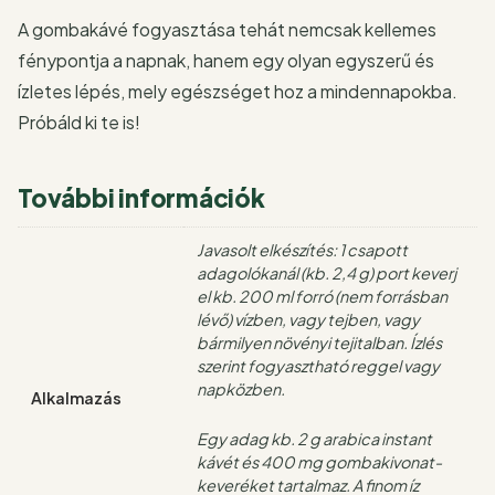
A gombakávé fogyasztása tehát nemcsak kellemes
fénypontja a napnak, hanem egy olyan egyszerű és
ízletes lépés, mely egészséget hoz a mindennapokba.
Próbáld ki te is!
További információk
Javasolt elkészítés: 1 csapott
adagolókanál (kb. 2,4 g) port keverj
el kb. 200 ml forró (nem forrásban
lévő) vízben, vagy tejben, vagy
bármilyen növényi tejitalban. Ízlés
szerint fogyasztható reggel vagy
napközben.
Alkalmazás
Egy adag kb. 2 g arabica instant
kávét és 400 mg gombakivonat-
keveréket tartalmaz. A finom íz