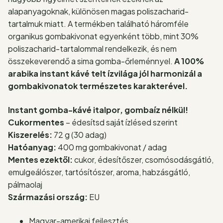
alapanyagoknak, különösen magas poliszacharid-
tartalmuk miatt. A termékben található háromféle
organikus gombakivonat egyenként több, mint 30%
poliszacharid-tartalommal rendelkezik, és nem
összekeverendő a sima gomba-őrleménnyel.
A 100%
arabika instant kávé telt ízvilága jól harmonizál a
gombakivonatok természetes karakterével.
Instant gomba-kávé italpor, gombaíz nélkül!
Cukormentes
– édesítsd saját ízlésed szerint
Kiszerelés:
72 g (30 adag)
Hatóanyag:
400 mg gombakivonat / adag
Mentes ezektől:
cukor, édesítőszer, csomósodásgátló,
emulgeálószer, tartósítószer, aroma, habzásgátló,
pálmaolaj
Származási ország:
EU
Magyar-amerikai fejlesztés