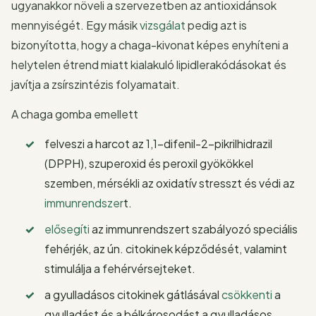
ugyanakkor növeli a szervezetben az antioxidánsok
mennyiségét. Egy másik
vizsgálat
pedig azt is
bizonyította, hogy a chaga-kivonat képes enyhíteni a
helytelen étrend miatt kialakuló lipidlerakódásokat és
javítja a zsírszintézis folyamatait.
A chaga gomba emellett
felveszi a harcot az 1,1-difenil-2-pikrilhidrazil
(DPPH), szuperoxid és peroxil gyökökkel
szemben, mérsékli az oxidatív stresszt és védi az
immunrendszer
t.
elősegíti
az immunrendszert szabályozó speciális
fehérjék, az ún. citokinek képződését, valamint
stimulálja a fehérvérsejteket.
a gyulladásos citokinek gátlásával
csökkenti
a
gyulladást és a bélkárosodást a gyulladásos