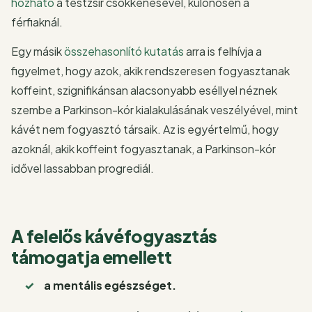
hozható
a testzsír csökkenésével, különösen a
férfiaknál.
Egy másik
összehasonlító kutatás
arra is felhívja a
figyelmet, hogy azok, akik rendszeresen fogyasztanak
koffeint, szignifikánsan alacsonyabb eséllyel néznek
szembe a Parkinson-kór kialakulásának veszélyével, mint
kávét nem fogyasztó társaik. Az is egyértelmű, hogy
azoknál, akik koffeint fogyasztanak, a Parkinson-kór
idővel lassabban progrediál.
A felelős kávéfogyasztás
támogatja emellett
a mentális egészséget.