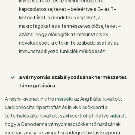
immunsejteket és az immunrendszerrel
kapcsolatos sejteket – beleértve a B- és T-
limfocitákat, a dendritikus sejteket, a
makrofágokat és a természetes ölősejteket –
azáltal, hogy elősegítik az immunszervek
növekedését, a citokin felszabadulását és az
immunszabályozó funkciók működését.
a vérnyomás szabályozásának természetes
támogatására.
A reishi-kivonat in vitro
mérsékli
az Ang II által kiváltott
kardiomiocita hipertrófiát és in vivo csökkenti a
túlterhelés által kiváltott szívhipertrófiát, illetve
kiderült
,
hogy a Ganoderma vérnyomáscsökkentő hatásának
mechanizmusa a szimpatikus idegi aktivitás központi