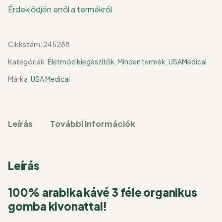
100%
Érdeklődjön erről a termékről
arabikával
és
3
Cikkszám:
245288
féle
Kategóriák:
Életmód kiegészítők
,
Minden termék
,
USAMedical
organikus
gombakivonattal
Márka:
USA Medical
mennyiség
Leírás
További információk
Leírás
100% arabika kávé 3 féle organikus
gomba kivonattal!