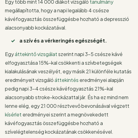
Egy több mint 14 000 diákot vizsgáló
tanulmány
megállapította, hogy a napi legalább 4 csésze
kávéfogyasztás összefüggésbe hozható a depresszió
alacsonyabb kockázatával.
a szív és a vérkeringés egészségét.
Egy
áttekintő vizsgálat
szerint napi 3-5 csésze kávé
elfogyasztása 15%-kal csökkenti a szívbetegségek
kialakulásának veszélyét, egy másik 21 különféle kutatás
eredményeit vizsgáló
áttekintés
eredményei alapján
pedig napi 3-4 csésze kávéfogyasztás 21%-kal
alacsonyabb stroke-kockázattal jár. És ha ez mind nem
lenne elég, egy 21 000 résztvevő bevonásával végzett
kísérlet
eredményei szerint a megnövekedett
kávéfogyasztás összefüggésbe hozható a
szívelégtelenség kockázatának csökkenésével.