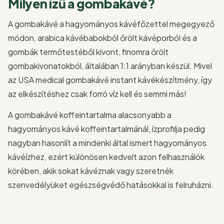
Milyen ízű a gombakávé?
A gombakávé a hagyományos kávéfőzettel megegyező
módon, arabica kávébabokból őrölt kávéporból és a
gombák termőtestéből kivont, finomra őrölt
gombakivonatokból, általában 1:1 arányban készül. Mivel
az USA medical gombakávé instant kávékészítmény, így
az elkészítéshez csak forró víz kell és semmi más!
A gombakávé koffeintartalma alacsonyabb a
hagyományos kávé koffeintartalmánál, ízprofilja pedig
nagyban hasonlít a mindenki által ismert hagyományos
kávéízhez, ezért különösen kedvelt azon felhasználók
körében, akik sokat kávéznak vagy szeretnék
szenvedélyüket egészségvédő hatásokkal is felruházni.