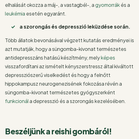
elhalását okozza a máj-, a vastagbél-, a
gyomorrák
és a
leukémia
esetén egyaránt.
a szorongás és depresszió leküzdése során.
Több állatok bevonásával végzett kutatás eredményei is
azt mutatják, hogy a süngomba-kivonat természetes
antidepresszáns hatású készítmény, mely
képes
visszafordítani az ismételt kényszerstressz által kiváltott
depressziószerű viselkedést és hogy a felnőtt
hippokampusz neurogenezisének fokozása révén a
süngomba-kivonat természetes gyógyszerként
funkcionál
a depresszió és a szorongás kezelésében.
Beszéljünk a reishi gombáról!