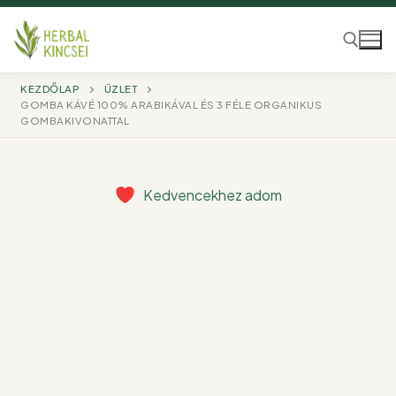
Ugrás
a
tartalomra
KEZDŐLAP
ÜZLET
GOMBA KÁVÉ 100% ARABIKÁVAL ÉS 3 FÉLE ORGANIKUS
Keresé
GOMBAKIVONATTAL
Kedvencekhez adom