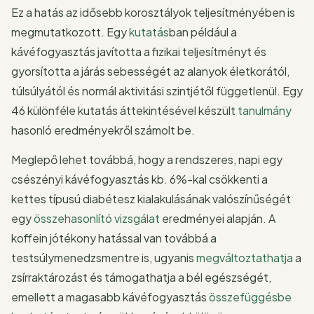
Ez a hatás az idősebb korosztályok teljesítményében is
megmutatkozott. Egy
kutatás
ban például a
kávéfogyasztás javította a fizikai teljesítményt és
gyorsította a járás sebességét az alanyok életkorától,
túlsúlyától és normál aktivitási szintjétől függetlenül. Egy
46 különféle kutatás áttekintésével készült
tanulmány
hasonló eredményekről számolt be.
Meglepő lehet továbbá, hogy a rendszeres, napi egy
csészényi kávéfogyasztás kb. 6%-kal csökkenti a
kettes típusú diabétesz kialakulásának valószínűségét
egy
összehasonlító vizsgálat
eredményei alapján. A
koffein jótékony hatással van továbbá a
testsúlymenedzsmentre is, ugyanis
megváltoztathatja
a
zsírraktározást és támogathatja a bél egészségét,
emellett a magasabb kávéfogyasztás
összefüggésbe