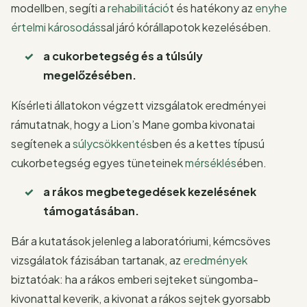
modellben, segíti a
rehabilitáció
t és hatékony az
enyhe
értelmi károsodás
sal járó kórállapotok kezelésében.
a cukorbetegség és a túlsúly
megelőzésében.
Kísérleti állatokon végzett vizsgálatok eredményei
rámutatnak, hogy a Lion’s Mane gomba kivonatai
segítenek a
súlycsökkentés
ben és a kettes típusú
cukorbetegség egyes tüneteinek
mérséklés
ében.
a rákos megbetegedések kezelésének
támogatásában.
Bár a kutatások jelenleg a laboratóriumi, kémcsöves
vizsgálatok fázisában tartanak, az
eredmények
biztatóak: ha a rákos emberi sejteket süngomba-
kivonattal keverik, a kivonat a rákos sejtek gyorsabb