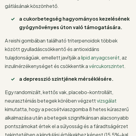
gátlásának köszönhető.
a cukorbetegség hagyományos kezelésének
gyógynövényes úton való támogatására.
A reishi gombában található triterpenoidok többek
között gyulladáscsökkentő és antioxidáns
tulajdonságúak, emellett javítják a
lipid anyagcserét
, az
inzulinérzékenységet és csökkentik a
vércukorszintet
.
a depresszió szintjének mérséklésére.
Egy randomizált, kettős vak, placebo-kontrollált,
neuraszténiás betegek körében végzett
vizsgálat
kimutatta, hogy a pecsétviaszgomba 8 hetes kúraszerű
alkalmazása után a betegek szignifikánsan alacsonyabb
pontszámokat értek el a súlyosság és a fáradtságérzet
tekintetében a kiindulási értékekhez képest (15,5%-kal,