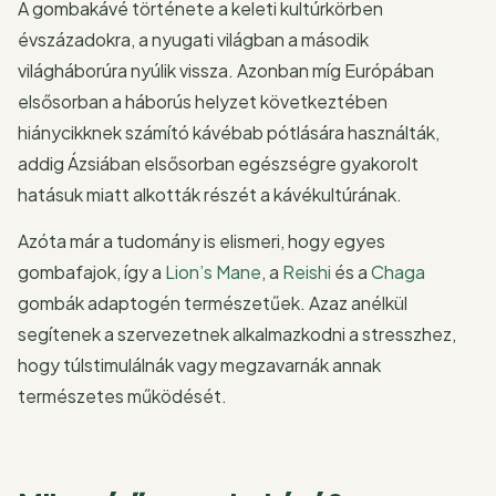
A gombakávé története a keleti kultúrkörben
évszázadokra, a nyugati világban a második
világháborúra nyúlik vissza. Azonban míg Európában
elsősorban a háborús helyzet következtében
hiánycikknek számító kávébab pótlására használták,
addig Ázsiában elsősorban egészségre gyakorolt
hatásuk miatt alkották részét a kávékultúrának.
Azóta már a tudomány is elismeri, hogy egyes
gombafajok, így a
Lion’s Mane
, a
Reishi
és a
Chaga
gombák adaptogén természetűek. Azaz anélkül
segítenek a szervezetnek alkalmazkodni a stresszhez,
hogy túlstimulálnák vagy megzavarnák annak
természetes működését.