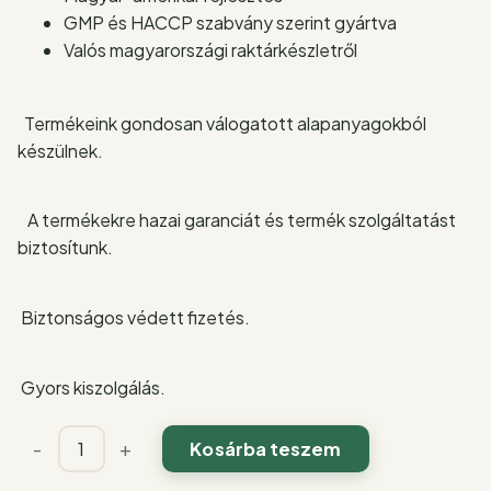
GMP és HACCP szabvány szerint gyártva
Valós magyarországi raktárkészletről
Termékeink gondosan válogatott alapanyagokból
készülnek.
A termékekre hazai garanciát és termék szolgáltatást
biztosítunk.
Biztonságos védett fizetés.
Gyors kiszolgálás.
Gomba
-
+
Kosárba teszem
kávé