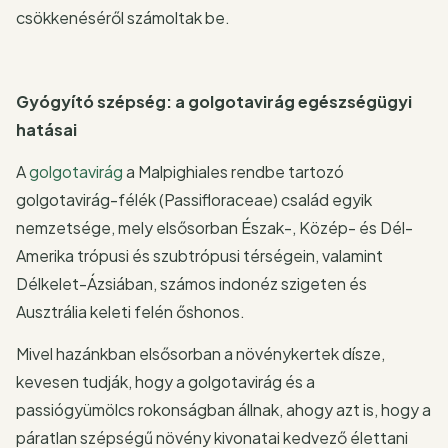
csökkenéséről számoltak be.
Gyógyító szépség: a golgotavirág egészségügyi
hatásai
A
golgotavirág
a Malpighiales rendbe tartozó
golgotavirág-félék (Passifloraceae) család egyik
nemzetsége, mely elsősorban Észak-, Közép- és Dél-
Amerika trópusi és szubtrópusi térségein, valamint
Délkelet-Ázsiában, számos indonéz szigeten és
Ausztrália keleti felén őshonos.
Mivel hazánkban elsősorban a növénykertek dísze,
kevesen tudják, hogy a golgotavirág és a
passiógyümölcs rokonságban állnak, ahogy azt is, hogy a
páratlan szépségű növény kivonatai kedvező élettani