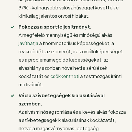
97% -kal nagyobb valószínűséggel követtek el
klinikailag jelentős orvosi hibákat.
Fokozza a sportteljesítményt.
A megfelelő mennyiségű és minőségű alvás
javíthatja
a finommotorikus képességeket, a
reakcióidőt, az izomerőt, az izomállóképességet
és a problémamegoldó képességeket, az
alváshiány azonban növelheti a sérülések
kockázatát és
csökkentheti
a testmozgás iránti
motivációt.
Véd a szívbetegségek kialakulásával
szemben.
Az alvásminőség romlása és a kevés alvás fokozza
a szívbetegségek kialakulásának kockázatát,
illetve a magasvérnyomás-betegség