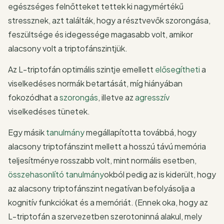
egészséges felnőtteket tettek ki nagymértékű
stressznek, azt találták, hogy a résztvevők szorongása,
feszültsége és idegessége magasabb volt, amikor
alacsony volt a triptofánszintjük.
Az L-triptofán optimális szintje emellett
elősegítheti
a
viselkedéses normák betartását, míg hiányában
fokozódhat a
szorongás
, illetve az
agresszív
viselkedéses tünetek.
Egy másik
tanulmány
megállapította továbbá, hogy
alacsony triptofánszint mellett a hosszú távú memória
teljesítménye rosszabb volt, mint normális esetben,
összehasonlító tanulmány
okból pedig az is kiderült, hogy
az alacsony triptofánszint negatívan befolyásolja a
kognitív funkciókat és a memóriát. (Ennek oka, hogy az
L-triptofán a szervezetben szerotoninná alakul, mely