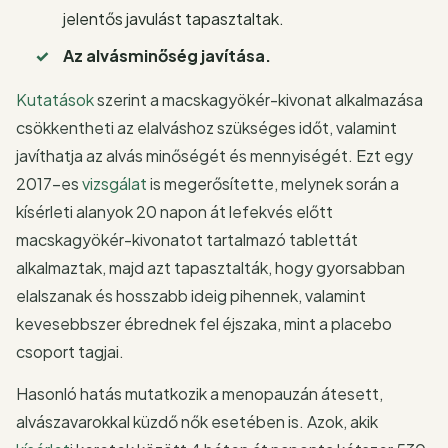
jelentős javulást tapasztaltak.
Az alvásminőség javítása.
Kutatások
szerint a macskagyökér-kivonat alkalmazása
csökkentheti az elalváshoz szükséges időt, valamint
javíthatja az alvás minőségét és mennyiségét. Ezt egy
2017-es
vizsgálat
is megerősítette, melynek során a
kísérleti alanyok 20 napon át lefekvés előtt
macskagyökér-kivonatot tartalmazó tablettát
alkalmaztak, majd azt tapasztalták, hogy gyorsabban
elalszanak és hosszabb ideig pihennek, valamint
kevesebbszer ébrednek fel éjszaka, mint a placebo
csoport tagjai.
Hasonló hatás mutatkozik a menopauzán átesett,
alvászavarokkal küzdő nők esetében is. Azok, akik