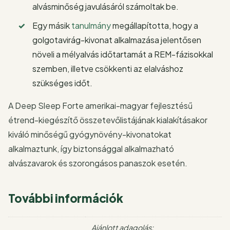
alvásminőség javulásáról számoltak be.
Egy másik
tanulmány
megállapította, hogy a
golgotavirág-kivonat alkalmazása jelentősen
növeli a mélyalvás időtartamát a REM-fázisokkal
szemben, illetve csökkenti az elalváshoz
szükséges időt.
A Deep Sleep Forte amerikai-magyar fejlesztésű
étrend-kiegészítő összetevőlistájának kialakításakor
kiváló minőségű gyógynövény-kivonatokat
alkalmaztunk, így biztonsággal alkalmazható
alvászavarok és szorongásos panaszok esetén.
További információk
Ajánlott adagolás: