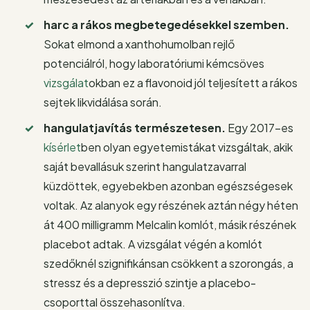
harc a rákos megbetegedésekkel szemben.
Sokat elmond a xanthohumolban rejlő
potenciálról, hogy laboratóriumi kémcsöves
vizsgálat
okban ez a flavonoid jól teljesített a rákos
sejtek likvidálása során.
hangulatjavítás természetesen.
Egy 2017-es
kísérlet
ben olyan egyetemistákat vizsgáltak, akik
saját bevallásuk szerint hangulatzavarral
küzdöttek, egyebekben azonban egészségesek
voltak. Az alanyok egy részének aztán négy héten
át 400 milligramm Melcalin komlót, másik részének
placebot adtak. A vizsgálat végén a komlót
szedőknél szignifikánsan csökkent a szorongás, a
stressz és a depresszió szintje a placebo-
csoporttal összehasonlítva.