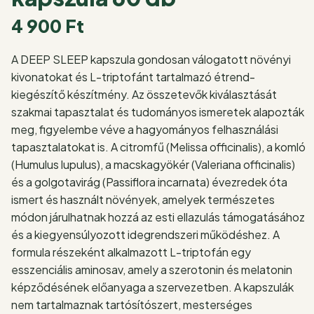
4 900
Ft
A DEEP SLEEP kapszula gondosan válogatott növényi
kivonatokat és L-triptofánt tartalmazó étrend-
kiegészítő készítmény. Az összetevők kiválasztását
szakmai tapasztalat és tudományos ismeretek alapozták
meg, figyelembe véve a hagyományos felhasználási
tapasztalatokat is. A citromfű (Melissa officinalis), a komló
(Humulus lupulus), a macskagyökér (Valeriana officinalis)
és a golgotavirág (Passiflora incarnata) évezredek óta
ismert és használt növények, amelyek természetes
módon járulhatnak hozzá az esti ellazulás támogatásához
és a kiegyensúlyozott idegrendszeri működéshez. A
formula részeként alkalmazott L-triptofán egy
esszenciális aminosav, amely a szerotonin és melatonin
képződésének előanyaga a szervezetben. A kapszulák
nem tartalmaznak tartósítószert, mesterséges