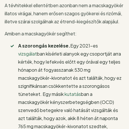
A tévhitekkel ellentétben azonban nem a macskagyökér
illatos virágai, hanem erősen szagos gyökerei és rizómái,
illetve szárai szolgálnak az étrend-kiegészítők alapjául.
Amiben a macskagyökér segíthet:
A szorongás kezelése.
Egy 2021-es
vizsgálat
ban kísérleti alanyok egy csoportját arra
kérték, hogy lefekvés előtt egy órával egy teljes
hónapon át fogyasszanak 530 mg
macskagyökér-kivonatot és azt találták, hogy ez
szignifikánsan csökkentette a szorongásos
tüneteket. Egy másik
kutatás
ban a
macskagyökér kényszerbetegségben (OCD)
szenvedő betegekre való hatását vizsgálták és
azt találták, hogy azok, akik 8 héten át naponta
765 mg macskagyökér-kivonatot szedtek,