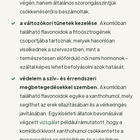
végén, hanem általános szorongásszintjük
csökkenéséről is beszámoltak.
a változókori tünetek kezelése
. A komlóban
található flavonoidok a fitoösztrogének
csoportjába tartoznak, melyek hasonlóan
viselkednek a szervezetben, mint a
természetesen előforduló női nemi hormonok –
ezáltal képes lehet befolyásolni azok hatását.
védelem a szív- és érrendszeri
megbetegedésekkel szemben.
A komlóban
található flavonoidok egyike a xanthohumol, mely
segíthet az erek ellazításában és a vérkeringés
javításában. Egy kísérleti állatok bevonásával
végzett
vizsgálat
például rámutatott, hogy a
komlóból kivont xanthohumol csökkentette a
meszesedést az artériákban és a vénákban.