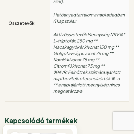
szer).
Hatóanyagtartalom a napi adagban
(1 kapszula):
Összetevők
Aktív összetevők Mennyiség NRV%*
L-triptofán 250 mg **
Macskagyökér kivonat 150 mg **
Golgotavirág kivonat 75 mg **
Komló kivonat 75 mg **
Citromfű kivonat 75 mg **
%NVR: Felnőttek számára ajánlott
napi beviteli referenciaérték %-a
** a napi ajánlott mennyiség nincs
meghatározva
Kapcsolódó termékek