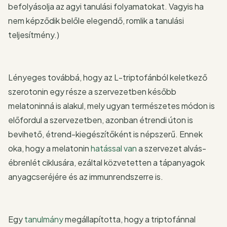
befolyásolja az agyi tanulási folyamatokat. Vagyis ha
nem képződik belőle elegendő, romlik a tanulási
teljesítmény.)
Lényeges továbbá, hogy az L-triptofánból keletkező
szerotonin egy része a szervezetben később
melatoninná is alakul, mely ugyan természetes módon is
előfordul a szervezetben, azonban étrendi úton is
bevihető, étrend-kiegészítőként is népszerű. Ennek
oka, hogy a melatonin
hatással van
a szervezet alvás-
ébrenlét ciklusára, ezáltal közvetetten a tápanyagok
anyagcseréjére és az immunrendszerre is.
Egy
tanulmány
megállapította, hogy a triptofánnal