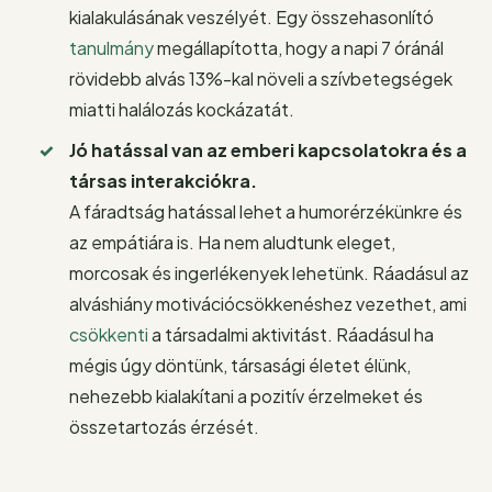
kialakulásának veszélyét. Egy összehasonlító
tanulmány
megállapította, hogy a napi 7 óránál
rövidebb alvás 13%-kal növeli a szívbetegségek
miatti halálozás kockázatát.
Jó hatással van az emberi kapcsolatokra és a
társas interakciókra.
A fáradtság hatással lehet a humorérzékünkre és
az empátiára is. Ha nem aludtunk eleget,
morcosak és ingerlékenyek lehetünk. Ráadásul az
alváshiány motivációcsökkenéshez vezethet, ami
csökkenti
a társadalmi aktivitást. Ráadásul ha
mégis úgy döntünk, társasági életet élünk,
nehezebb kialakítani a pozitív érzelmeket és
összetartozás érzését.