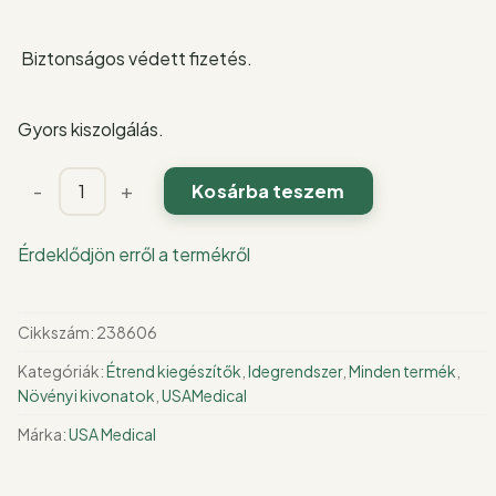
Biztonságos védett fizetés.
Gyors kiszolgálás.
Deep
-
+
Kosárba teszem
Sleep
„pihentető
Érdeklődjön erről a termékről
alvás”
kapszula
60
Cikkszám:
238606
db
Kategóriák:
Étrend kiegészítők
,
Idegrendszer
,
Minden termék
,
mennyiség
Növényi kivonatok
,
USAMedical
Márka:
USA Medical