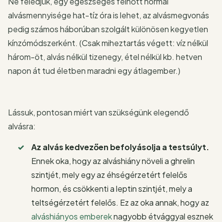
Ne feledjük, egy egészséges felnőtt normál
alvásmennyisége hat-tíz óra is lehet, az alvásmegvonás
pedig számos háborúban szolgált különösen kegyetlen
kínzómódszerként. (Csak miheztartás végett: víz nélkül
három-öt, alvás nélkül tizenegy, étel nélkül kb. hetven
napon át tud életben maradni egy átlagember.)
Lássuk, pontosan miért van szükségünk elegendő
alvásra:
Az alvás kedvezően befolyásolja a testsúlyt.
Ennek oka, hogy az alváshiány növeli a ghrelin
szintjét, mely egy az éhségérzetért felelős
hormon, és csökkenti a leptin szintjét, mely a
teltségérzetért felelős. Ez az oka annak, hogy az
alváshiányos emberek
nagyobb étvággyal esznek