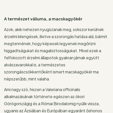
A természet váliuma, a macskagyökér
Azok, akik nehezen nyugszanak meg, sokszor kerülnek
érzelmi kilengések, illetve a szorongás hatása alá, bármit
megtennének, hogy képesek legyenek megőrizni
higgadtságukat és magabiztosságukat. Mivel ezek a
felfokozott érzelmi állapotok gyakran járnak együtt
alvászavarokkal is, a természetes
szorongáscsökkentőként ismert macskagyökér ma
népszerűbb, mint valaha.
Ami nagy szó, hiszen a Valeriana officinalis
alkalmazásának története egészen az ókori
Görögországig és a Római Birodalomig nyúlik vissza,
ugyanis az Ázsiában és Európában egyaránt őshonos