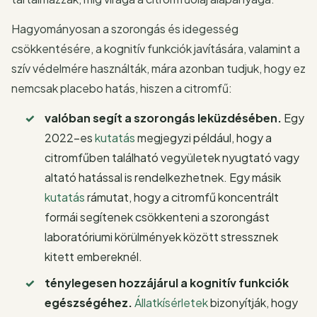
Hagyományosan a szorongás és idegesség
csökkentésére, a kognitív funkciók javítására, valamint a
szív védelmére használták, mára azonban tudjuk, hogy ez
nemcsak placebo hatás, hiszen a citromfű:
valóban segít a szorongás leküzdésében.
Egy
2022-es
kutatás
megjegyzi például, hogy a
citromfűben található vegyületek nyugtató vagy
altató hatással is rendelkezhetnek. Egy másik
kutatás
rámutat, hogy a citromfű koncentrált
formái segítenek csökkenteni a szorongást
laboratóriumi körülmények között stressznek
kitett embereknél.
ténylegesen hozzájárul a kognitív funkciók
egészségéhez.
Állatkísérletek
bizonyítják, hogy