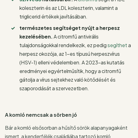
koleszterin és az LDL koleszterin, valamint a
triglicerid értékek javításában.
természetes segítséget nyújt a herpesz
kezelésében.
A citromfű antivirális
tulajdonságokkal rendelkezik, ez pedig
segíthet
a
herpesz okozója, az 1-es típusú herpeszvírus
(HSV-1) elleni védelemben. A 2023-as kutatás
eredményei egyértelműsítik, hogy a citromfű
gátolja a vírus sejtekhez való kötődését és
szaporodását a szervezetben.
A komló nemcsak a sörben jó
Bár a komló elsősorban a hűsítő sörök alapanyagaként
ismert, a kenderfélék családjába tartozó komló