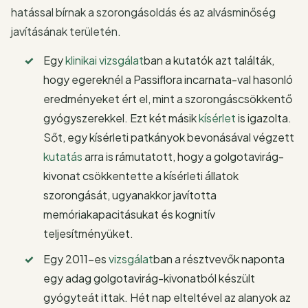
hatással bírnak a szorongásoldás és az alvásminőség
javításának területén.
Egy
klinikai vizsgálat
ban a kutatók azt találták,
hogy egereknél a Passiflora incarnata-val hasonló
eredményeket ért el, mint a szorongáscsökkentő
gyógyszerekkel. Ezt két másik
kísérlet
is igazolta.
Sőt, egy kísérleti patkányok bevonásával végzett
kutatás
arra is rámutatott, hogy a golgotavirág-
kivonat csökkentette a kísérleti állatok
szorongását, ugyanakkor javította
memóriakapacitásukat és kognitív
teljesítményüket.
Egy 2011-es
vizsgálat
ban a résztvevők naponta
egy adag golgotavirág-kivonatból készült
gyógyteát ittak. Hét nap elteltével az alanyok az