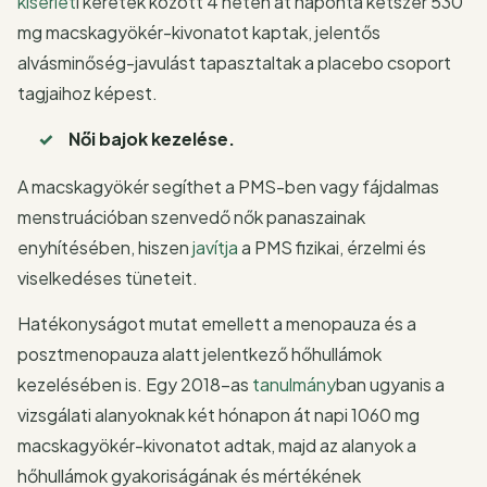
kísérlet
i keretek között 4 héten át naponta kétszer 530
mg macskagyökér-kivonatot kaptak, jelentős
alvásminőség-javulást tapasztaltak a placebo csoport
tagjaihoz képest.
Női bajok kezelése.
A macskagyökér segíthet a PMS-ben vagy fájdalmas
menstruációban szenvedő nők panaszainak
enyhítésében, hiszen
javítja
a PMS fizikai, érzelmi és
viselkedéses tüneteit.
Hatékonyságot mutat emellett a menopauza és a
posztmenopauza alatt jelentkező hőhullámok
kezelésében is. Egy 2018-as
tanulmány
ban ugyanis a
vizsgálati alanyoknak két hónapon át napi 1060 mg
macskagyökér-kivonatot adtak, majd az alanyok a
hőhullámok gyakoriságának és mértékének