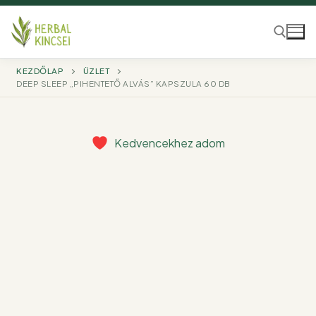
Ugrás
a
tartalomra
KEZDŐLAP
ÜZLET
DEEP SLEEP „PIHENTETŐ ALVÁS” KAPSZULA 60 DB
Keresése:
Kedvencekhez adom