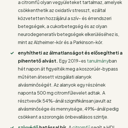
a citromfű olyan vegyületeket tartalmaz, amelyek
csökkenthetik az oxidatív stresszt, ezáltal
közvetetten hozzájárul a szív- és érrendszeri
betegségek, a cukorbetegség és az olyan
neurodegeneratív betegségek elkerüléséhez is,
mint az Alzheimer-kór és a Parkinson-kór.
enyhítheti az álmatlanságot és elősegítheti a
pihentető alvást.
Egy 2019-es
tanulmány
ban
hét napon át figyelték meg a koszorúér-bypass
műtéten átesett vizsgálati alanyok
alvásminőségét. Az alanyok egy részének
naponta 500 mg citromfűlevelet adtak. A
résztvevők 54%-ánál szignifikánsan javult az
alvásminősége és mennyisége, 49%-ánál pedig
csökkent a szorongás önbevallásos szintje.
szívvédő
hatással bír.
A
citromfű
segít a HDL