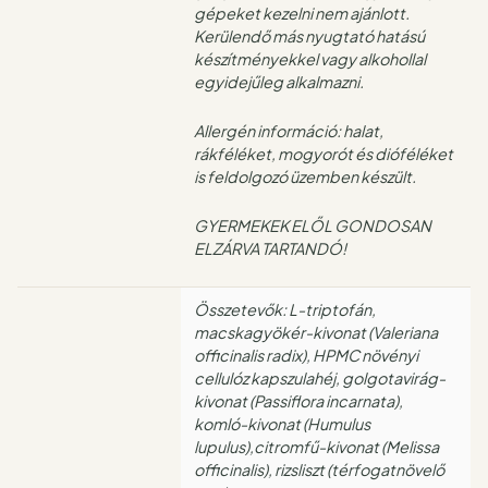
gépeket kezelni nem ajánlott.
Kerülendő más nyugtató hatású
készítményekkel vagy alkohollal
egyidejűleg alkalmazni.
Allergén információ: halat,
rákféléket, mogyorót és dióféléket
is feldolgozó üzemben készült.
GYERMEKEK ELŐL GONDOSAN
ELZÁRVA TARTANDÓ!
Összetevők: L-triptofán,
macskagyökér-kivonat (Valeriana
officinalis radix), HPMC növényi
cellulóz kapszulahéj, golgotavirág-
kivonat (Passiflora incarnata),
komló-kivonat (Humulus
lupulus),citromfű-kivonat (Melissa
officinalis), rizsliszt (térfogatnövelő