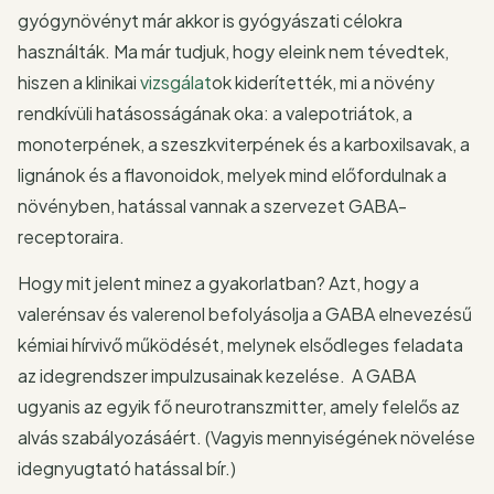
gyógynövényt már akkor is gyógyászati célokra
használták. Ma már tudjuk, hogy eleink nem tévedtek,
hiszen a klinikai
vizsgálat
ok kiderítették, mi a növény
rendkívüli hatásosságának oka: a valepotriátok, a
monoterpének, a szeszkviterpének és a karboxilsavak, a
lignánok és a flavonoidok, melyek mind előfordulnak a
növényben, hatással vannak a szervezet GABA-
receptoraira.
Hogy mit jelent minez a gyakorlatban? Azt, hogy a
valerénsav és valerenol befolyásolja a GABA elnevezésű
kémiai hírvivő működését, melynek elsődleges feladata
az idegrendszer impulzusainak kezelése. A GABA
ugyanis az egyik fő neurotranszmitter, amely felelős az
alvás szabályozásáért. (Vagyis mennyiségének növelése
idegnyugtató hatással bír.)