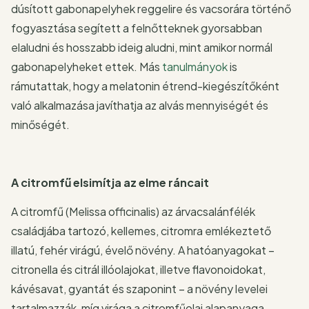
dúsított gabonapelyhek reggelire és vacsorára történő
fogyasztása segített a felnőtteknek gyorsabban
elaludni és hosszabb ideig aludni, mint amikor normál
gabonapelyheket ettek. Más
tanulmányok
is
rámutattak, hogy a melatonin étrend-kiegészítőként
való alkalmazása javíthatja az alvás mennyiségét és
minőségét.
A citromfű elsimítja az elme ráncait
A citromfű (Melissa officinalis) az árvacsalánfélék
családjába tartozó, kellemes, citromra emlékeztető
illatú, fehér virágú, évelő növény. A hatóanyagokat –
citronella és citrál illóolajokat, illetve flavonoidokat,
kávésavat, gyantát és szaponint – a növény levelei
tartalmazzák, míg virága a citromfűolaj alapanyaga.