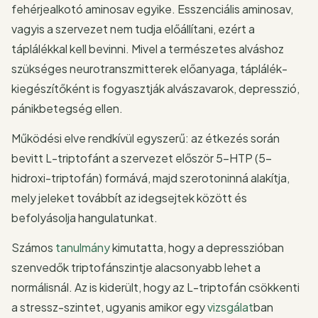
fehérjealkotó aminosav egyike. Esszenciális aminosav,
vagyis a szervezet nem tudja előállítani, ezért a
táplálékkal kell bevinni. Mivel a természetes alváshoz
szükséges neurotranszmitterek előanyaga, táplálék-
kiegészítőként is fogyasztják alvászavarok, depresszió,
pánikbetegség ellen.
Működési elve rendkívül egyszerű: az étkezés során
bevitt L-triptofánt a szervezet először 5-HTP (5-
hidroxi-triptofán) formává, majd szerotoninná alakítja,
mely jeleket továbbít az idegsejtek között és
befolyásolja hangulatunkat.
Számos
tanulmány
kimutatta, hogy a depresszióban
szenvedők triptofánszintje alacsonyabb lehet a
normálisnál. Az is kiderült, hogy az L-triptofán csökkenti
a stressz-szintet, ugyanis amikor egy
vizsgálat
ban