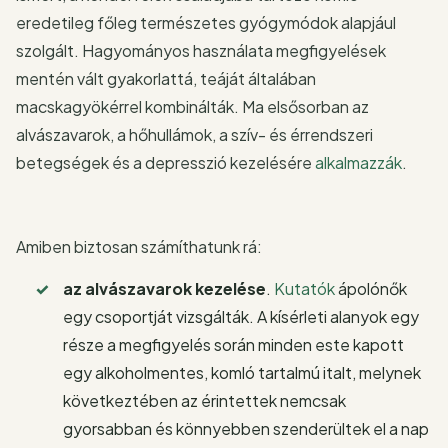
eredetileg főleg természetes gyógymódok alapjául
szolgált. Hagyományos használata megfigyelések
mentén vált gyakorlattá, teáját általában
macskagyökérrel kombinálták. Ma elsősorban az
alvászavarok, a hőhullámok, a szív- és érrendszeri
betegségek és a depresszió kezelésére
alkalmazzák
.
Amiben biztosan számíthatunk rá:
az alvászavarok kezelése
.
Kutatók
ápolónők
egy csoportját vizsgálták. A kísérleti alanyok egy
része a megfigyelés során minden este kapott
egy alkoholmentes, komló tartalmú italt, melynek
következtében az érintettek nemcsak
gyorsabban és könnyebben szenderültek el a nap