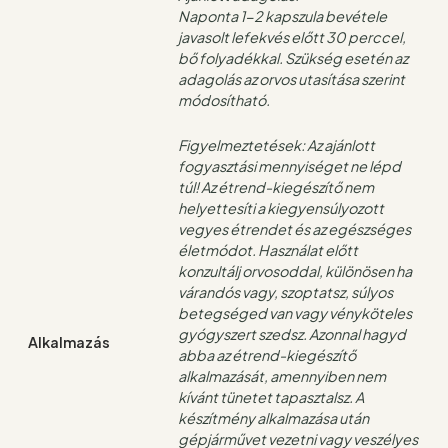
Naponta 1-2 kapszula bevétele
javasolt lefekvés előtt 30 perccel,
bő folyadékkal. Szükség esetén az
adagolás az orvos utasítása szerint
módosítható.
Figyelmeztetések: Az ajánlott
fogyasztási mennyiséget ne lépd
túl! Az étrend-kiegészítő nem
helyettesíti a kiegyensúlyozott
vegyes étrendet és az egészséges
életmódot. Használat előtt
konzultálj orvosoddal, különösen ha
várandós vagy, szoptatsz, súlyos
betegséged van vagy vényköteles
gyógyszert szedsz. Azonnal hagyd
Alkalmazás
abba az étrend-kiegészítő
alkalmazását, amennyiben nem
kívánt tünetet tapasztalsz. A
készítmény alkalmazása után
gépjárművet vezetni vagy veszélyes