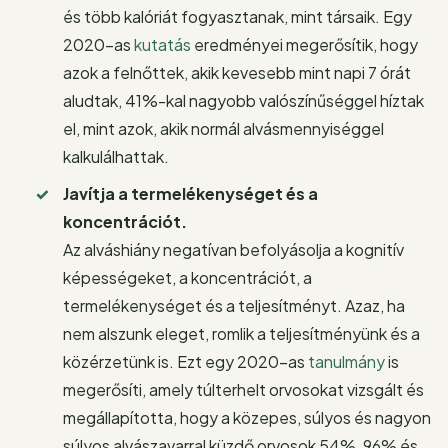
és több kalóriát fogyasztanak, mint társaik. Egy
2020-as
kutatás
eredményei megerősítik, hogy
azok a felnőttek, akik kevesebb mint napi 7 órát
aludtak, 41%-kal nagyobb valószínűséggel híztak
el, mint azok, akik normál alvásmennyiséggel
kalkulálhattak.
Javítja a termelékenységet és a
koncentrációt.
Az alváshiány negatívan befolyásolja a kognitív
képességeket, a koncentrációt, a
termelékenységet és a teljesítményt. Azaz, ha
nem alszunk eleget, romlik a teljesítményünk és a
közérzetünk is. Ezt egy 2020-as
tanulmány
is
megerősíti, amely túlterhelt orvosokat vizsgált és
megállapította, hogy a közepes, súlyos és nagyon
súlyos alvászavarral küzdő orvosok 54%, 96% és