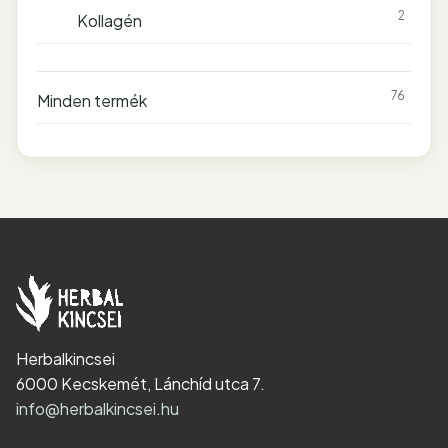
2
Kollagén
76
Minden termék
Herbalkincsei
6000 Kecskemét, Lánchíd utca 7.
info@herbalkincsei.hu