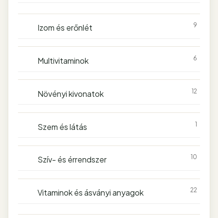
9
Izom és erőnlét
6
Multivitaminok
12
Növényi kivonatok
1
Szem és látás
10
Szív- és érrendszer
22
Vitaminok és ásványi anyagok