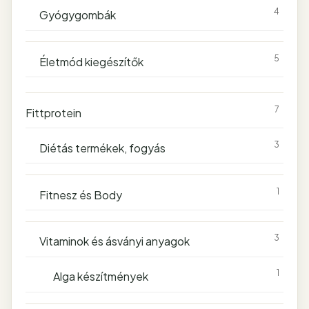
4
Gyógygombák
5
Életmód kiegészítők
7
Fittprotein
3
Diétás termékek, fogyás
1
Fitnesz és Body
3
Vitaminok és ásványi anyagok
1
Alga készítmények