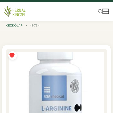
Ugrás
a
tartalomra
KEZDŐLAP
48784
Keresése: