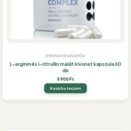
ÉTREND KIEGÉSZÍTŐK
L-arginin és l-citrullin malát kivonat kapszula 60
db
5 900
Ft
Kosárba teszem