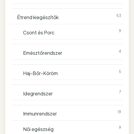
53
Étrend kiegészítők
9
Csont és Porc
4
Emésztőrendszer
5
Haj-Bőr-Köröm
7
Idegrendszer
19
Immunrendszer
9
Női egészség