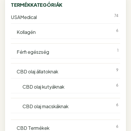
TERMÉKKATEGÓRIÁK
74
USAMedical
6
Kollagén
1
Férfi egészség
9
CBD olaj állatoknak
6
CBD olaj kutyáknak
6
CBD olaj macskáknak
6
CBD Termékek