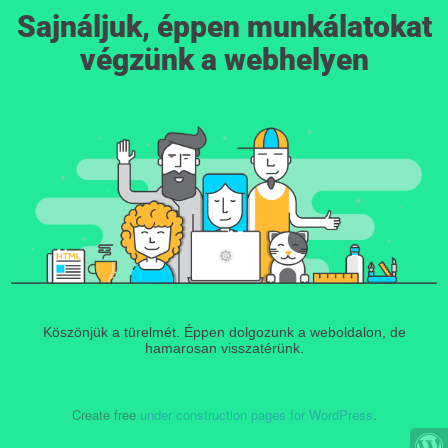
Sajnáljuk, éppen munkálatokat
végzünk a webhelyen
Köszönjük a türelmét. Éppen dolgozunk a weboldalon, de
hamarosan visszatérünk.
Create free
under construction pages for WordPress
.