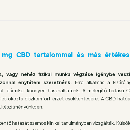
g
mennyiség
0 mg CBD tartalommal és más értékes
s, vagy nehéz fizikai munka végzése igénybe veszi
azonnal enyhíteni szeretnénk.
Erre alkalmas a kizáróla
rhol, bármikor könnyen használhatunk. A melegítő hatású 
elés okozta diszkomfort érzet csökkentésére. A CBD hatóa
ók készítményünkben:
ntő hatását számos klinikai tanulmányban vizsgálták. Külső