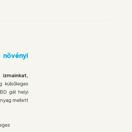
 növényi
 izmainkat,
g külsőleges
CBD gél helyi
nyag mellett
leges