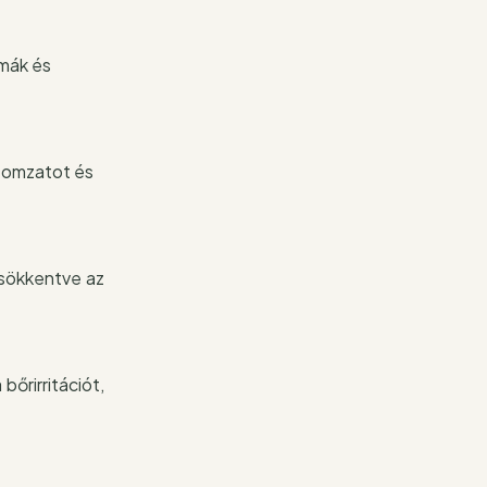
émák és
izomzatot és
csökkentve az
őrirritációt,