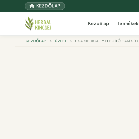
Ugrás
KEZDŐLAP
a
tartalomra
Kezdőlap
Termékek
KEZDŐLAP
ÜZLET
USA MEDICAL MELEGÍTŐ HATÁSÚ G