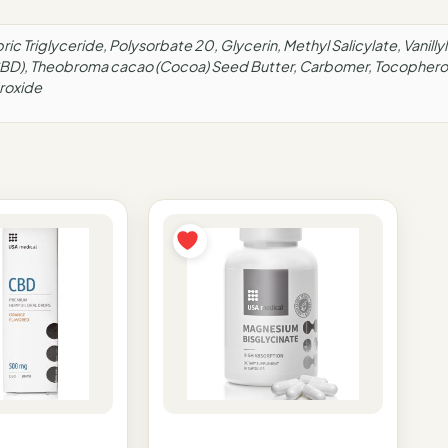
ic Triglyceride, Polysorbate 20, Glycerin, Methyl Salicylate, Vanillyl
CBD), Theobroma cacao (Cocoa) Seed Butter, Carbomer, Tocopherol
roxide