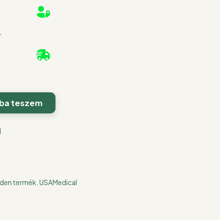
.
ba teszem
l
den termék
,
USAMedical