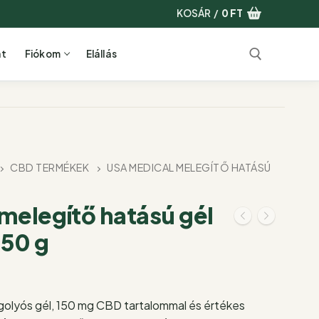
KOSÁR
/
0
FT
at
Fiókom
Elállás
Keresése:
CBD TERMÉKEK
USA MEDICAL MELEGÍTŐ HATÁSÚ
melegítő hatású gél
 50 g
golyós gél, 150 mg CBD tartalommal és értékes