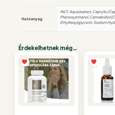
INCI: Aqua (water), Caprylic/Capr
Phenoxyethanol, Cannabidiol (
Hatóanyag
Ethylhexylglycerin, Sodium Hyd
Érdekelhetnek még…