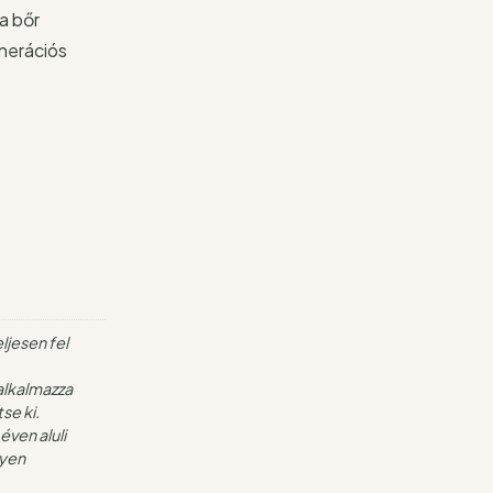
a bőr
enerációs
ljesen fel
 alkalmazza
se ki.
éven aluli
lyen