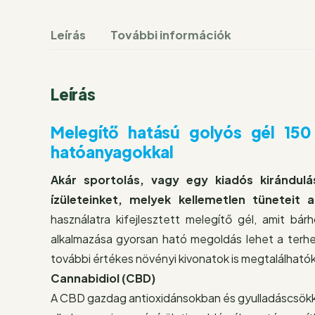
Leírás
További információk
Leírás
Melegítő hatású golyós gél 15
hatóanyagokkal
Akár sportolás, vagy egy kiadós kirándulá
ízületeinket, melyek kellemetlen tüneteit 
használatra kifejlesztett melegítő gél, amit bá
alkalmazása gyorsan ható megoldás lehet a terh
további értékes növényi kivonatok is megtalálhat
Cannabidiol (CBD)
A CBD gazdag antioxidánsokban és gyulladáscsökke