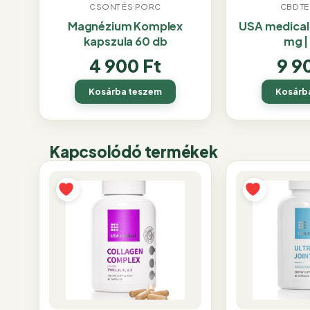
CSONT ÉS PORC
CBD T
Magnézium Komplex
USA medical
kapszula 60 db
mg |
4 900
Ft
9 9
Kosárba teszem
Kosárb
Kapcsolódó termékek