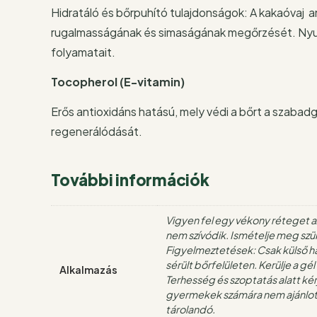
Hidratáló és bőrpuhító tulajdonságok: A kakaóvaj 
rugalmasságának és simaságának megőrzését. Nyugta
folyamatait.
Tocopherol (E-vitamin)
Erős antioxidáns hatású, mely védi a bőrt a szabadg
regenerálódását.
További információk
Vigyen fel egy vékony réteget az 
nem szívódik. Ismételje meg szük
Figyelmeztetések: Csak külső hasz
sérült bőrfelületen. Kerülje a gé
Alkalmazás
Terhesség és szoptatás alatt kér
gyermekek számára nem ajánlott.
tárolandó.