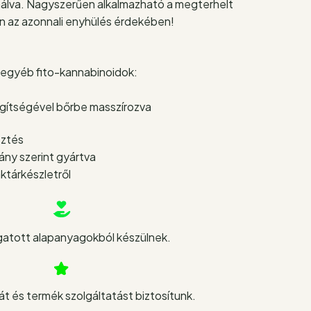
nálva. Nagyszerűen alkalmazható a megterhelt
n az azonnali enyhülés érdekében!
egyéb fito-kannabinoidok:
egítségével bőrbe masszírozva
sztés
y szerint gyártva
ktárkészletről
atott alapanyagokból készülnek.
t és termék szolgáltatást biztosítunk.