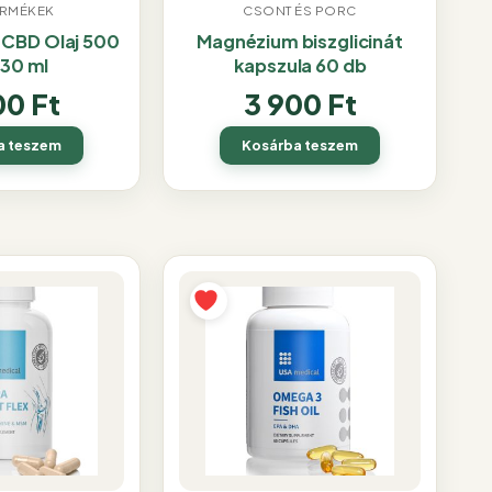
ERMÉKEK
CSONT ÉS PORC
 CBD Olaj 500
Magnézium biszglicinát
 30 ml
kapszula 60 db
00
Ft
3 900
Ft
a teszem
Kosárba teszem