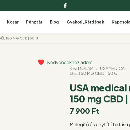
Facebook
Kosár
Pénztár
Blog
Gyakori_Kérdések
Kapcsol
ÉL 150 MG CBD | 50 G
Kedvencekhez adom
KEZDŐLAP
USAMEDICAL
GÉL 150 MG CBD | 50 G
USA medical 
150 mg CBD |
7 900
Ft
Melegítő és enyhítő hatású 