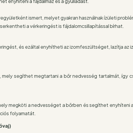
het enyhíteni a fájdalmaz és a gyulladást.
vegyületként ismert, melyet gyakran használnak ízületi probl
rkentheti a vérkeringést is fájdalomcsillapítással bírhat.
ngést, és ezáltal enyhítheti az izomfeszültséget, lazítja az 
, mely segíthet megtartani a bőr nedvesség tartalmát, így 
ely megköti a nedvességet a bőrben és segíthet enyhíteni a b
ciós folyamatát.
óvaj)