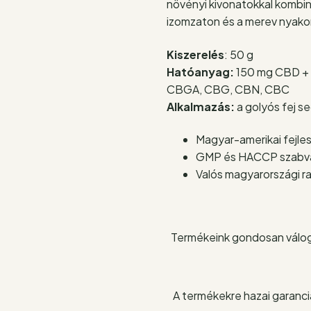
növényi kivonatokkal kombi
izomzaton és a merev nyako
Kiszerelés
: 50 g
Hatóanyag:
150 mg CBD + 
CBGA, CBG, CBN, CBC
Alkalmazás:
a golyós fej s
Magyar-amerikai fejle
GMP és HACCP szabván
Valós magyarországi ra
Termékeink gondosan válog
A termékekre hazai garanciá