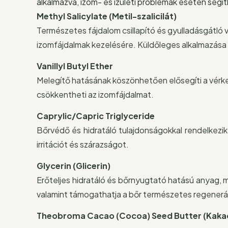
alkalmazva, izom- és ízületi problémák esetén segít
Methyl Salicylate (Metil-szalicilát)
Természetes fájdalom csillapító és gyulladásgátló 
izomfájdalmak kezelésére. Küldőleges alkalmazása se
Vanillyl Butyl Ether
Melegítő hatásának köszönhetően elősegíti a vérkeri
csökkentheti az izomfájdalmat.
Caprylic/Capric Triglyceride
Bőrvédő és hidratáló tulajdonságokkal rendelkezik
irritációt és szárazságot.
Glycerin (Glicerin)
Erőteljes hidratáló és bőrnyugtató hatású anyag, m
valamint támogathatja a bőr természetes regenerá
Theobroma Cacao (Cocoa) Seed Butter (Kaka