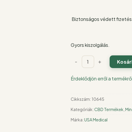
Biztonságos védett fizetés
Gyors kiszolgálás.
USA
-
+
Kosár
medical
melegítő
Érdeklődjön erről a termékrő
hatású
gél
150
Cikkszám:
10645
mg
Kategóriák:
CBD Termékek
,
Min
CBD
|
Márka:
USA Medical
50