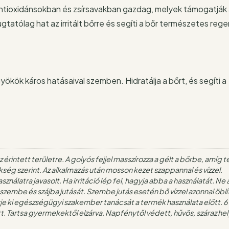
antioxidánsokban és zsírsavakban gazdag, melyek támogatják 
tólag hat az irritált bőrre és segíti a bőr természetes reg
yökök káros hatásaival szemben. Hidratálja a bőrt, és segíti a
érintett területre. A golyós fejjel masszírozza a gélt a bőrbe, amíg te
ség szerint. Az alkalmazás után mosson kezet szappannal és vízzel.
nálatra javasolt. Ha irritáció lép fel, hagyja abba a használatát. Ne
l szembe és szájba jutását. Szembe jutás esetén bő vízzel azonnal öblít
je ki egészségügyi szakember tanácsát a termék használata előtt. 6 
 Tartsa gyermekektől elzárva. Napfénytől védett, hűvös, száraz he