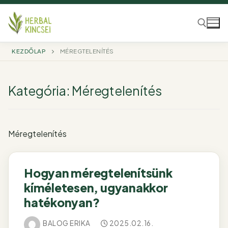
Ugrás
a
tartalomra
KEZDŐLAP
MÉREGTELENÍTÉS
Keresése:
Kategória:
Méregtelenítés
Méregtelenítés
Hogyan méregtelenítsünk
kíméletesen, ugyanakkor
hatékonyan?
BALOG ERIKA
2025.02.16.