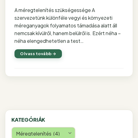
A méregtelenítés szükségessége A
szervezetünk különféle vegyi és környezeti
méreganyagok folyamatos támadása alatt áll
nemcsak kívülről, hanem belülről is. Ezért néha –
néha elengedhetetlen a test…
Olvass tovább →
KATEGÓRIÁK
Kategóriák