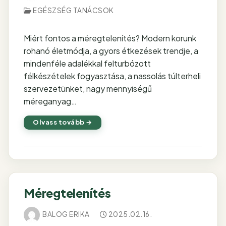
EGÉSZSÉG TANÁCSOK
Miért fontos a méregtelenítés? Modern korunk
rohanó életmódja, a gyors étkezések trendje, a
mindenféle adalékkal felturbózott
félkészételek fogyasztása, a nassolás túlterheli
szervezetünket, nagy mennyiségű
méreganyag…
Olvass tovább →
Méregtelenítés
BALOG ERIKA
2025.02.16.