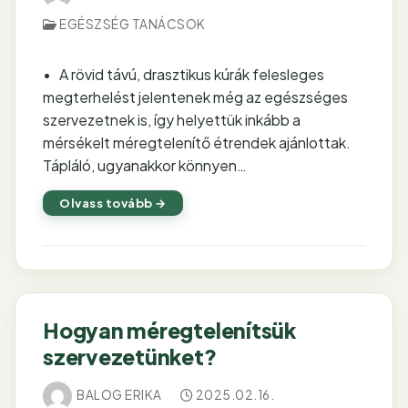
EGÉSZSÉG TANÁCSOK
• A rövid távú, drasztikus kúrák felesleges
megterhelést jelentenek még az egészséges
szervezetnek is, így helyettük inkább a
mérsékelt méregtelenítő étrendek ajánlottak.
Tápláló, ugyanakkor könnyen…
Olvass tovább →
Hogyan méregtelenítsük
szervezetünket?
BALOG ERIKA
2025.02.16.