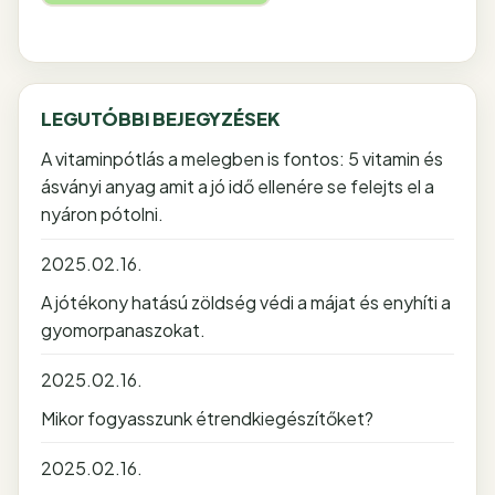
LEGUTÓBBI BEJEGYZÉSEK
A vitaminpótlás a melegben is fontos: 5 vitamin és
ásványi anyag amit a jó idő ellenére se felejts el a
nyáron pótolni.
2025.02.16.
A jótékony hatású zöldség védi a májat és enyhíti a
gyomorpanaszokat.
2025.02.16.
Mikor fogyasszunk étrendkiegészítőket?
2025.02.16.