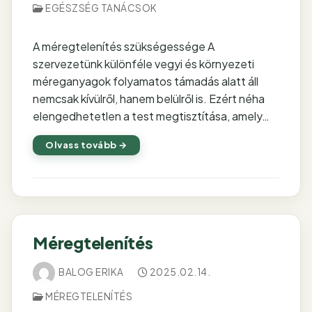
EGÉSZSÉG TANÁCSOK
A méregtelenítés szükségessége A
szervezetünk különféle vegyi és környezeti
méreganyagok folyamatos támadás alatt áll
nemcsak kívülről, hanem belülről is. Ezért néha
elengedhetetlen a test megtisztítása, amely…
Olvass tovább →
Méregtelenítés
BALOG ERIKA
2025.02.14.
MÉREGTELENÍTÉS