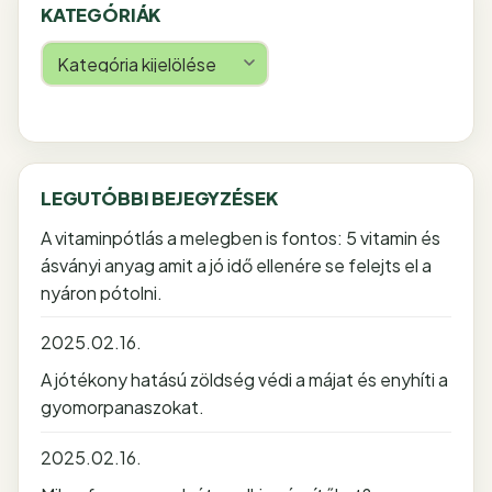
KATEGÓRIÁK
Kategóriák
LEGUTÓBBI BEJEGYZÉSEK
A vitaminpótlás a melegben is fontos: 5 vitamin és
ásványi anyag amit a jó idő ellenére se felejts el a
nyáron pótolni.
2025.02.16.
A jótékony hatású zöldség védi a májat és enyhíti a
gyomorpanaszokat.
2025.02.16.