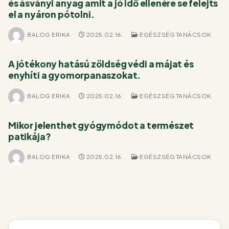
és ásványi anyag amit a jó idő ellenére se felejts
el a nyáron pótolni.
BALOG ERIKA
2025.02.16.
EGÉSZSÉG TANÁCSOK
A jótékony hatású zöldség védi a májat és
enyhíti a gyomorpanaszokat.
BALOG ERIKA
2025.02.16.
EGÉSZSÉG TANÁCSOK
Mikor jelenthet gyógymódot a természet
patikája?
BALOG ERIKA
2025.02.16.
EGÉSZSÉG TANÁCSOK