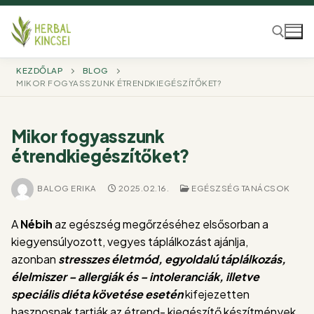
Ugrás
a
tartalomra
KEZDŐLAP
BLOG
MIKOR FOGYASSZUNK ÉTRENDKIEGÉSZÍTŐKET?
Keresése:
Mikor fogyasszunk
étrendkiegészítőket?
BALOG ERIKA
2025.02.16.
EGÉSZSÉG TANÁCSOK
A
Nébih
az egészség megőrzéséhez elsősorban a
kiegyensúlyozott, vegyes táplálkozást ajánlja,
azonban
stresszes életmód, egyoldalú táplálkozás,
élelmiszer – allergiák és – intoleranciák, illetve
speciális diéta követése esetén
kifejezetten
hasznosnak tartják az étrend- kiegészítő készítmények