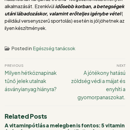
alkalmazását. Ezenkívül
idősebb korban, a
betegségek
utáni lábadozáskor, valamint erőteljes igénybe vétel
(
például versenyszerű sportolás) esetén is jól jöhetnek az
ilyen készítmények.
Posted in
Egészség tanácsok
Bejegyzés
PREVIOUS
NEXT
navigáció
Previous
Next
Milyen hétköznapinak
A jótékony hatású
post:
post:
tűnő jelek utalnak
zöldség védi a májat és
ásványianyag hiányra?
enyhíti a
gyomorpanaszokat.
Related Posts
A vitaminpótlás a melegben is fontos: 5 vitamin