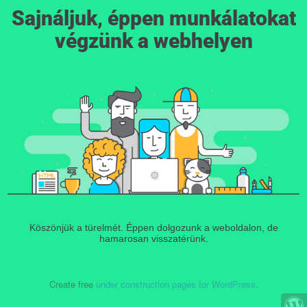
Sajnáljuk, éppen munkálatokat
végzünk a webhelyen
Köszönjük a türelmét. Éppen dolgozunk a weboldalon, de
hamarosan visszatérünk.
Create free
under construction pages for WordPress
.