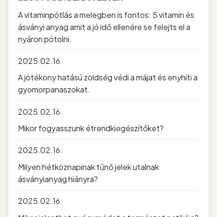
A vitaminpótlás a melegben is fontos: 5 vitamin és
ásványi anyag amit a jó idő ellenére se felejts el a
nyáron pótolni.
2025.02.16.
A jótékony hatású zöldség védi a májat és enyhíti a
gyomorpanaszokat.
2025.02.16.
Mikor fogyasszunk étrendkiegészítőket?
2025.02.16.
Milyen hétköznapinak tűnő jelek utalnak
ásványianyag hiányra?
2025.02.16.