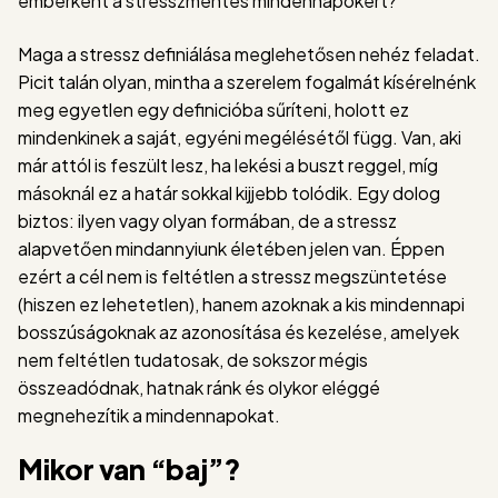
emberként a stresszmentes mindennapokért?
Maga a stressz definiálása meglehetősen nehéz feladat.
Picit talán olyan, mintha a szerelem fogalmát kísérelnénk
meg egyetlen egy definicióba sűríteni, holott ez
mindenkinek a saját, egyéni megélésétől függ. Van, aki
már attól is feszült lesz, ha lekési a buszt reggel, míg
másoknál ez a határ sokkal kijjebb tolódik. Egy dolog
biztos: ilyen vagy olyan formában, de a stressz
alapvetően mindannyiunk életében jelen van. Éppen
ezért a cél nem is feltétlen a stressz megszüntetése
(hiszen ez lehetetlen), hanem azoknak a kis mindennapi
bosszúságoknak az azonosítása és kezelése, amelyek
nem feltétlen tudatosak, de sokszor mégis
összeadódnak, hatnak ránk és olykor eléggé
megnehezítik a mindennapokat.
Mikor van “baj”?