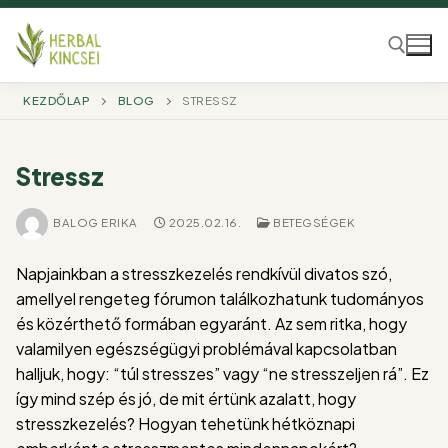
Ugrás
a
tartalomra
KEZDŐLAP
BLOG
STRESSZ
Keresése:
Stressz
BALOG ERIKA
2025.02.16.
BETEGSÉGEK
Napjainkban a stresszkezelés rendkívül divatos szó,
amellyel rengeteg fórumon találkozhatunk tudományos
és közérthető formában egyaránt. Az sem ritka, hogy
valamilyen egészségügyi problémával kapcsolatban
halljuk, hogy: “túl stresszes” vagy “ne stresszeljen rá”. Ez
így mind szép és jó, de mit értünk azalatt, hogy
stresszkezelés? Hogyan tehetünk hétköznapi