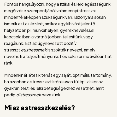
Fontos hangsúlyozni, hogy a fizikai és lelki egészségünk
megőrzése szempontjából valamennyi stresszre
mindenféleképpen szükségünk van. Bizonyára sokan
ismerik azt az érzést, amikor egy kihívást jelentő
helyzetben pl. munkahelyen, gyerekneveléssel
kapcsolatban a vártnál jobban teljesítünk vagy
reagálunk. Ezt az úgynevezett pozitív
stresszt
eustressznek
is szokták nevezni, amely
növelheti a teljesítményünket és sokszor motiválóan hat
ránk.
Mindenkinél létezik tehát egy saját, optimális tartomány,
ha azonban a stressz ezt krónikusan túllépi, akkor az
gyakran testi és lelki betegségekhez vezethet, amit
pedig
distressznek
nevezünk.
Mi az a stresszkezelés?