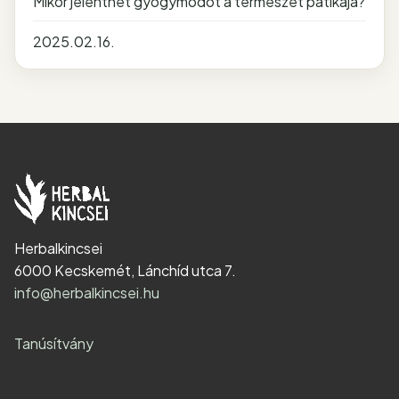
Mikor jelenthet gyógymódot a természet patikája?
2025.02.16.
Herbalkincsei
6000 Kecskemét, Lánchíd utca 7.
info@herbalkincsei.hu
Tanúsítvány