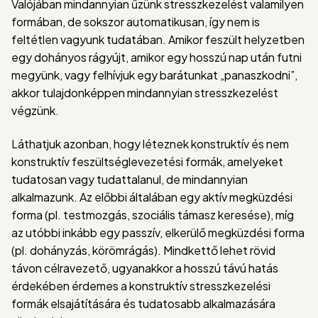
Valójában mindannyian űzünk stresszkezelést valamilyen
formában, de sokszor automatikusan, így nem is
feltétlen vagyunk tudatában. Amikor feszült helyzetben
egy dohányos rágyújt, amikor egy hosszú nap után futni
megyünk, vagy felhívjuk egy barátunkat „panaszkodni”,
akkor tulajdonképpen mindannyian stresszkezelést
végzünk.
Láthatjuk azonban, hogy léteznek konstruktív és nem
konstruktív feszültséglevezetési formák, amelyeket
tudatosan vagy tudattalanul, de mindannyian
alkalmazunk. Az előbbi általában egy aktív megküzdési
forma (pl. testmozgás, szociális támasz keresése), míg
az utóbbi inkább egy passzív, elkerülő megküzdési forma
(pl. dohányzás, körömrágás). Mindkettő lehet rövid
távon célravezető, ugyanakkor a hosszú távú hatás
érdekében érdemes a konstruktív stresszkezelési
formák elsajátítására és tudatosabb alkalmazására