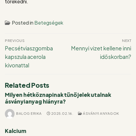
törekedni.
Posted in
Betegségek
Bejegyzés
PREVIOUS
NEXT
navigáció
Previous
Next
Pecsétviaszgomba
Mennyi vizet kellene inni
post:
post:
kapszula acerola
időskorban?
kivonattal
Related Posts
Milyen hétköznapinak tűnő jelek utalnak
ásványianyag hiányra?
BALOG ERIKA
2025.02.16.
ÁSVÁNYI ANYAGOK
Kalcium