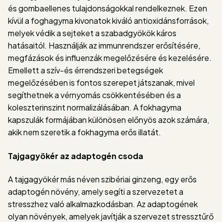
és gombaellenes tulajdonságokkal rendelkeznek. Ezen
kívül a foghagyma kivonatok kiváló antioxidánsforrások,
melyek védik a sejteket a szabadgyökök káros
hatásaitól. Használják az immunrendszer erősítésére,
megfázások és influenzák megelőzésére és kezelésére.
Emellett a szív-és érrendszeri betegségek
megelőzésében is fontos szerepet játszanak, mivel
segíthetnek a vérnyomás csökkentésében és a
koleszterinszint normalizálásában. A fokhagyma
kapszulák formájában különösen előnyös azok számára,
akik nem szeretik a fokhagyma erős illatát.
Tajgagyökér az adaptogén csoda
A tajgagyökér más néven szibériai ginzeng, egy erős
adaptogén növény, amely segíti a szervezetet a
stresszhez való alkalmazkodásban. Az adaptogének
olyan növények, amelyek javítják a szervezet stressztűrő