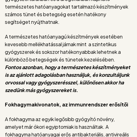
természetes hatóanyagokat tartalmazó készítmények
számos tünet és betegség esetén hatékony
segítséget nyújthatnak.
A természetes hatóanyagú készítmények esetében
kevesebb mellékhatással járnak mint a szintetikus
gyógyszerek és sokszor hatékonyabbak lehetnek a
különböző betegségek és tünetek kezelésében.
Fontos azonban, hogy a természetes készítményeket
is az ajánlott adagolásban használjuk, és konzultáljunk
orvossal vagy gyógyszerésszel, különösen akkor ha
szedünk más gyógyszereket is.
Fokhagymakivonatok, az immunrendszer erősítői
A fokhagyma az egyik legősibb gyógyító növény,
amelyet már ókori egyiptomiak is használtak. A
fokhagyma hatóanyagai erős antibakteriális, antivireális