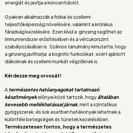
energiát és javítja a koncentrációt.
Gyakran alkalmazzák a fizikai és szellemi
teljesítőképesség növelésére, valamint a krónikus
fáradság kezelésére. Ezen kívül a ginzeng segíthet az
immunrendszer erősítésében és a vércukorszint
szabályozásában is. Számos tanulmány kimutatta, hogy
a ginzeng javíthatja a kognitív funkciókat, ezért ajánlott
diákoknak és szellemi munkát végzőknek is.
Kérdezze meg orvosát!
A
természetes hatóanyagokat tartalmazó
készítmények
előnyei közé tartozik, hogy
általában
kevesebb mellékhatással
járnak
, mint a szintatikus
gyógyszerek, és sok esetben hatékonyak lehetnek a
különféle betegségek és tünetek kezelésében.
Természetesen fontos, hogy a természetes