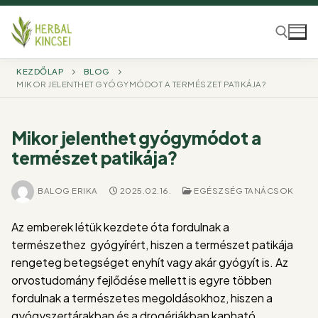
Ugrás
a
tartalomra
KEZDŐLAP
BLOG
MIKOR JELENTHET GYÓGYMÓDOT A TERMÉSZET PATIKÁJA?
Keresése:
Mikor jelenthet gyógymódot a
természet patikája?
BALOG ERIKA
2025.02.16.
EGÉSZSÉG TANÁCSOK
Az emberek létük kezdete óta fordulnak a
természethez gyógyírért, hiszen a természet patikája
rengeteg betegséget enyhít vagy akár gyógyít is. Az
orvostudomány fejlődése mellett is egyre többen
fordulnak a természetes megoldásokhoz, hiszen a
gyógyszertárakban és a drogériákban kapható