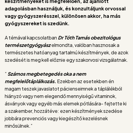
készítményeket is megfelelően, az ajánlott
adagolásban használjuk, és konzultáljunk orvossal
vagy gyógyszerésszel, különösen akkor, ha más
gyógyszereket is szedünk.
A témával kapcsolatban
Dr Tóth Tamás obezitológus
természetgyógyász
elmondta, valóban hasznosak a
természetes hatóanyag tartalmú készítmények, de azok
szedését is meg kell előznie egy szakorvosi vizsgálatnak.
”
Számos megbetegedés oka a nem
megfelelőtáplálkozás.
Ezekben az esetekben én
magam teszek javaslatot pácienseimnek a táplálékból
hiányzó vagy nem elegendő mennyiségű vitaminok,
ásványok vagy egyéb más elemek pótlására- fejtette ki
a szakember, hozzátéve: ezen készítmények szedése
jobbára prevenciós vagy kiegészítő kezelésnek
minősülnek.”