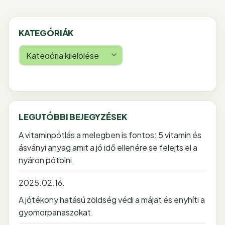
KATEGÓRIÁK
Kategóriák
LEGUTÓBBI BEJEGYZÉSEK
A vitaminpótlás a melegben is fontos: 5 vitamin és
ásványi anyag amit a jó idő ellenére se felejts el a
nyáron pótolni.
2025.02.16.
A jótékony hatású zöldség védi a májat és enyhíti a
gyomorpanaszokat.