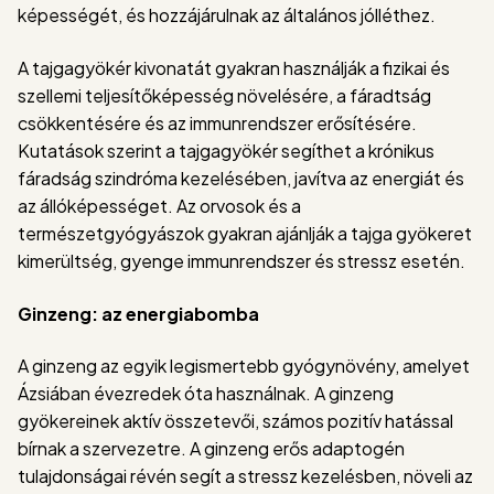
képességét, és hozzájárulnak az általános jólléthez.
A tajgagyökér kivonatát gyakran használják a fizikai és
szellemi teljesítőképesség növelésére, a fáradtság
csökkentésére és az immunrendszer erősítésére.
Kutatások szerint a tajgagyökér segíthet a krónikus
fáradság szindróma kezelésében, javítva az energiát és
az állóképességet. Az orvosok és a
természetgyógyászok gyakran ajánlják a tajga gyökeret
kimerültség, gyenge immunrendszer és stressz esetén.
Ginzeng: az energiabomba
A ginzeng az egyik legismertebb gyógynövény, amelyet
Ázsiában évezredek óta használnak. A ginzeng
gyökereinek aktív összetevői, számos pozitív hatással
bírnak a szervezetre. A ginzeng erős adaptogén
tulajdonságai révén segít a stressz kezelésben, növeli az