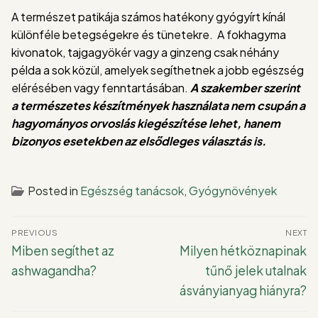
A természet patikája számos hatékony gyógyírt kínál
különféle betegségekre és tünetekre. A fokhagyma
kivonatok, tajgagyökér vagy a ginzeng csak néhány
példa a sok közül, amelyek segíthetnek a jobb egészség
elérésében vagy fenntartásában.
A szakember szerint
a természetes készítmények használata nem csupán a
hagyományos orvoslás kiegészítése lehet, hanem
bizonyos esetekben az elsődleges választás is.
Posted in
Egészség tanácsok
,
Gyógynövények
Bejegyzés
PREVIOUS
NEXT
navigáció
Previous
Next
Miben segíthet az
Milyen hétköznapinak
post:
post:
ashwagandha?
tűnő jelek utalnak
ásványianyag hiányra?