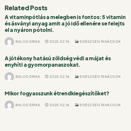
Related Posts
A vitaminpótlás a melegben is fontos: 5 vitamin
és ásványi anyag amit a jó idő ellenére se felejts
el a nyáron pótolni.
BALOG ERIKA
2025.02.16.
EGÉSZSÉG TANÁCSOK
A jótékony hatású zöldség védi a májat és
enyhíti a gyomorpanaszokat.
BALOG ERIKA
2025.02.16.
EGÉSZSÉG TANÁCSOK
Mikor fogyasszunk étrendkiegészítőket?
BALOG ERIKA
2025.02.16.
EGÉSZSÉG TANÁCSOK