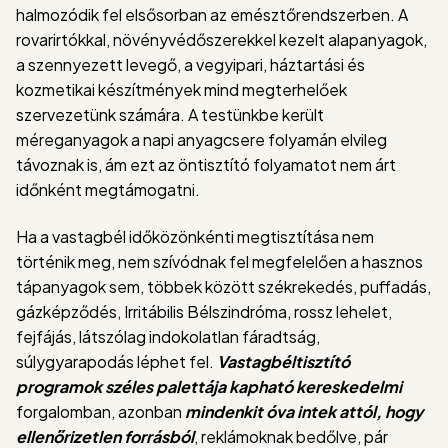
halmozódik fel elsősorban az emésztőrendszerben. A
rovarirtókkal, növényvédőszerekkel kezelt alapanyagok,
a szennyezett levegő, a vegyipari, háztartási és
kozmetikai készítmények mind megterhelőek
szervezetünk számára. A testünkbe került
méreganyagok a napi anyagcsere folyamán elvileg
távoznak is, ám ezt az öntisztító folyamatot nem árt
időnként megtámogatni.
Ha a vastagbél időközönkénti megtisztítása nem
történik meg, nem szívódnak fel megfelelően a hasznos
tápanyagok sem, többek között székrekedés, puffadás,
gázképződés, Irritábilis Bélszindróma, rossz lehelet,
fejfájás, látszólag indokolatlan fáradtság,
súlygyarapodás léphet fel.
Vastagbéltisztító
programok széles palettája kapható kereskedelmi
forgalomban, azonban
mindenkit óva intek attól, hogy
ellenőrizetlen forrásból
, reklámoknak bedőlve, pár