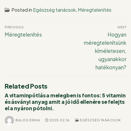
Posted in
Egészség tanácsok
,
Méregtelenítés
Bejegyzés
PREVIOUS
NEXT
navigáció
Previous
Next
Méregtelenítés
Hogyan
post:
post:
méregtelenítsünk
kíméletesen,
ugyanakkor
hatékonyan?
Related Posts
A vitaminpótlás a melegben is fontos: 5 vitamin
és ásványi anyag amit a jó idő ellenére se felejts
el a nyáron pótolni.
BALOG ERIKA
2025.02.16.
EGÉSZSÉG TANÁCSOK