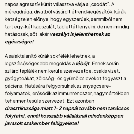
napos agresszív kúrát választva várja a „csodát”. A
méregdrága, divatból vásárolt étrendkiegészítők, kúrák
kétségtelen előnye, hogy egyszerűek, semmiből nem
tart egy-két kapszulát, tablettát lenyelni, de nem mindig
hatásosak, sőt, akár
veszélyt is jelenthetnek az
egészségre!
A salaktalanító kúrák sokfélék lehetnek, a
legszélsőségesebb megoldás a
léböjt
. Ennek során
szilárd táplálék nem kerül a szervezetbe, csakis vizet,
gyógyteákat, zöldség- és gyümölcsleveket fogyaszt a
páciens. Hatására felgyorsulnak az anyagcsere-
folyamatok, erősödik az immunrendszer, nagymértékben
tehermentesül a szervezet. Ezt azonban
drasztikussága miatt 1-2 napnál tovább nem tanácsos
folytatni, ennél hosszabb vállalásnál mindenképpen
javasolt szakember felügyelete!