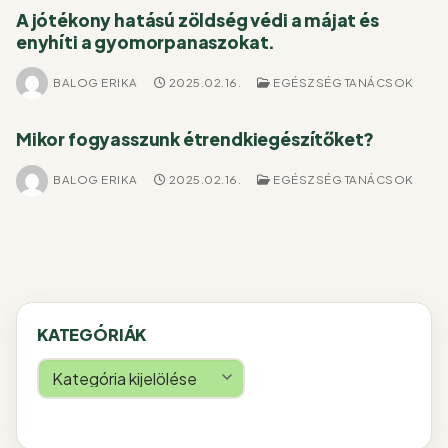
A jótékony hatású zöldség védi a májat és
enyhíti a gyomorpanaszokat.
BALOG ERIKA
2025.02.16.
EGÉSZSÉG TANÁCSOK
Mikor fogyasszunk étrendkiegészítőket?
BALOG ERIKA
2025.02.16.
EGÉSZSÉG TANÁCSOK
KATEGÓRIÁK
Kategóriák