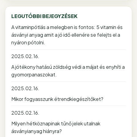
LEGUTÓBBI BEJEGYZÉSEK
A vitaminpótlás a melegben is fontos: 5 vitamin és
ásványi anyag amit a jó idő ellenére se felejts el a
nyáron pótolni.
2025.02.16.
A jótékony hatású zöldség védi a májat és enyhíti a
gyomorpanaszokat.
2025.02.16.
Mikor fogyasszunk étrendkiegészítőket?
2025.02.16.
Milyen hétköznapinak tűnő jelek utalnak
ásványianyag hiányra?