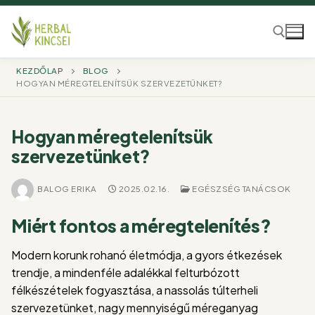
Ugrás
a
tartalomra
KEZDŐLAP
BLOG
HOGYAN MÉREGTELENÍTSÜK SZERVEZETÜNKET?
Keresése:
Hogyan méregtelenítsük
szervezetünket?
BALOG ERIKA
2025.02.16.
EGÉSZSÉG TANÁCSOK
Miért fontos a méregtelenítés?
Modern korunk rohanó életmódja, a gyors étkezések
trendje, a mindenféle adalékkal felturbózott
félkészételek fogyasztása, a nassolás túlterheli
szervezetünket, nagy mennyiségű méreganyag