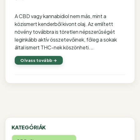
A CBD vagy kannabidiol nem más, mint a
közismert kenderből kivont olaj. Az említett
növény továbbra is töretlen népszerűségét
leginkább aktív összetevőinek, főleg a sokak
által ismert THC-nek köszönheti.…
Olvass tovább →
KATEGÓRIÁK
Kategóriák