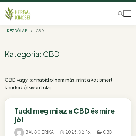
Ugrás
a
tartalomra
KEZDŐLAP
CBD
Keresése:
Kategória:
CBD
CBD vagy kannabidiol nem más, mint a közismert
kenderből kivont olaj.
Tudd meg mi az a CBD és mire
jó!
BALOG ERIKA
2025.02.16.
CBD