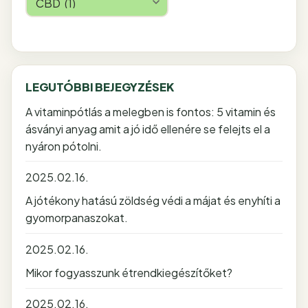
LEGUTÓBBI BEJEGYZÉSEK
A vitaminpótlás a melegben is fontos: 5 vitamin és
ásványi anyag amit a jó idő ellenére se felejts el a
nyáron pótolni.
2025.02.16.
A jótékony hatású zöldség védi a májat és enyhíti a
gyomorpanaszokat.
2025.02.16.
Mikor fogyasszunk étrendkiegészítőket?
2025.02.16.