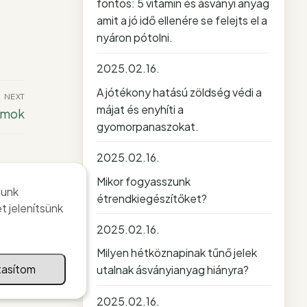
fontos: 5 vitamin és ásványi anyag
amit a jó idő ellenére se felejts el a
nyáron pótolni.
2025.02.16.
A jótékony hatású zöldség védi a
NEXT
májat és enyhíti a
amok
gyomorpanaszokat.
2025.02.16.
Mikor fogyasszunk
lunk
étrendkiegészítőket?
nni
t jelenítsünk
2025.02.16.
Milyen hétköznapinak tűnő jelek
tasítom
utalnak ásványianyag hiányra?
2025.02.16.