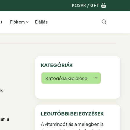
KOSÁR
/
0
FT
at
Fiókom
Elállás
Keresése:
KATEGÓRIÁK
Kategóriák
k
LEGUTÓBBI BEJEGYZÉSEK
an a
A vitaminpótlás a melegben is