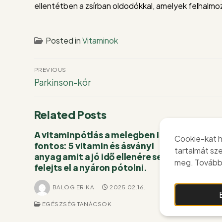
ellentétben a zsírban oldodókkal, amelyek felhalm
Posted in
Vitaminok
Bejegyzés
PREVIOUS
navigáció
Previous
Parkinson-kór
post:
Related Posts
A vitaminpótlás a melegben is
A D-vitam
Cookie-kat h
fontos: 5 vitamin és ásványi
elleni v
tartalmát sz
anyag amit a jó idő ellenére se
meg. További
BALOG
felejts el a nyáron pótolni.
EGÉSZSÉG
BALOG ERIKA
2025.02.16.
EGÉSZSÉG TANÁCSOK