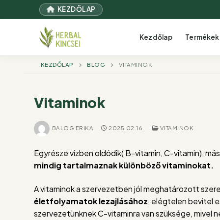
Ugrás
KEZDŐLAP
a
tartalomra
Kezdőlap
Termékek
KEZDŐLAP
BLOG
VITAMINOK
Vitaminok
BALOG ERIKA
2025.02.16.
VITAMINOK
Egyrésze vízben oldódik( B-vitamin, C-vitamin), más
mindig tartalmaznak különböző vitaminokat.
A vitaminok a szervezetben jól meghatározott szer
életfolyamatok lezajlásához
, elégtelen bevitel
szervezetünknek C-vitaminra van szüksége, mivel ne