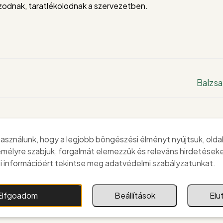
ozodnak, taratlékolodnak a szervezetben.
Next
Balzs
post:
in segíthet a vírusok
Szakértő szerint ebben az
asználunk, hogy a legjobb böngészési élményt nyújtsuk, olda
édelemben?
időpontban érdemes beve
emélyre szabjuk, forgalmát elemezzük és releváns hirdetéseke
a vitaminokat
 információért tekintse meg adatvédelmi szabályzatunkat.
 ERIKA
2025.02.16.
BALOG ERIKA
2025.02.16.
 TANÁCSOK
Elfgoadom
Beállítások
Elu
EGÉSZSÉG TANÁCSOK