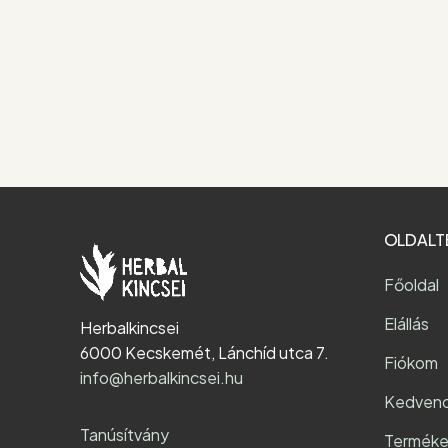
OLDALT
Főoldal
Elállás
Herbalkincsei
6000 Kecskemét, Lánchíd utca 7.
Fiókom
info@herbalkincsei.hu
Kedven
Tanúsítvány
Terméke