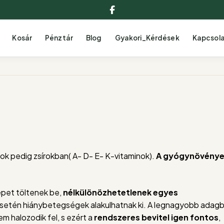
Facebook
Kosár
Pénztár
Blog
Gyakori_Kérdések
Kapcsol
ok pedig zsírokban( A- D- E- K-vitaminok).
A gyógynövénye
epet töltenek be,
nélkülönözhetetlenek egyes
 esetén hiánybetegségek alakulhatnak ki. A legnagyobb adagb
m halozodik fel, s ezért a
rendszeres bevitel igen fontos
,