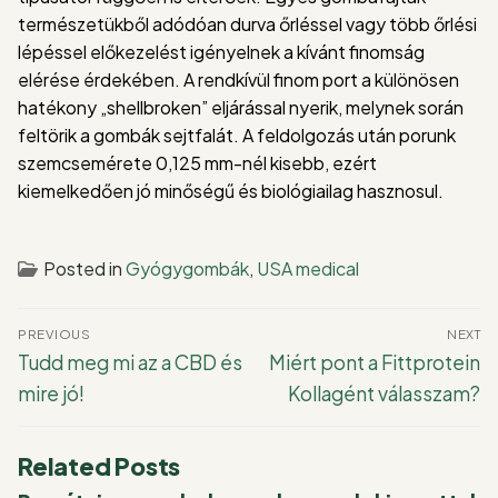
természetükből adódóan durva őrléssel vagy több őrlési
lépéssel előkezelést igényelnek a kívánt finomság
elérése érdekében. A rendkívül finom port a különösen
hatékony „shellbroken” eljárással nyerik, melynek során
feltörik a gombák sejtfalát. A feldolgozás után porunk
szemcsemérete 0,125 mm-nél kisebb, ezért
kiemelkedően jó minőségű és biológiailag hasznosul.
Posted in
Gyógygombák
,
USA medical
Bejegyzés
PREVIOUS
NEXT
navigáció
Previous
Next
Tudd meg mi az a CBD és
Miért pont a Fittprotein
post:
post:
mire jó!
Kollagént válasszam?
Related Posts