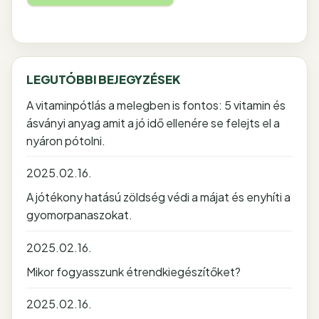
LEGUTÓBBI BEJEGYZÉSEK
A vitaminpótlás a melegben is fontos: 5 vitamin és
ásványi anyag amit a jó idő ellenére se felejts el a
nyáron pótolni.
2025.02.16.
A jótékony hatású zöldség védi a májat és enyhíti a
gyomorpanaszokat.
2025.02.16.
Mikor fogyasszunk étrendkiegészítőket?
2025.02.16.