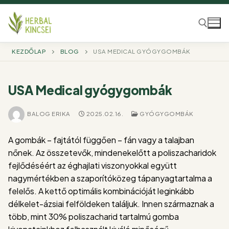
Ugrás
a
tartalomra
KEZDŐLAP
BLOG
USA MEDICAL GYÓGYGOMBÁK
Keresése:
USA Medical gyógygombák
BALOG ERIKA
2025.02.16.
GYÓGYGOMBÁK
A gombák – fajtától függően – fán vagy a talajban
nőnek. Az összetevők, mindenekelőtt a poliszacharidok
fejlődéséért az éghajlati viszonyokkal együtt
nagymértékben a szaporítóközeg tápanyagtartalma a
felelős. A kettő optimális kombinációját leginkább
délkelet-ázsiai felföldeken találjuk. Innen származnak a
több, mint 30% poliszacharid tartalmú gomba