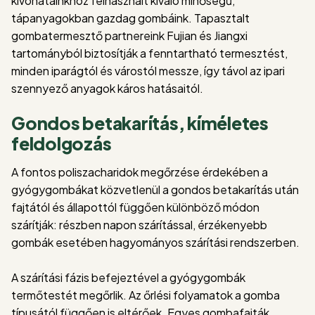
kivonatainkhoz felhasznált kiváló minőségű,
tápanyagokban gazdag gombáink. Tapasztalt
gombatermesztő partnereink Fujian és Jiangxi
tartományból biztosítják a fenntartható termesztést,
minden iparágtól és várostól messze, így távol az ipari
szennyező anyagok káros hatásaitól.
Gondos betakarítás, kíméletes
feldolgozás
A fontos poliszacharidok megőrzése érdekében a
gyógygombákat közvetlenül a gondos betakarítás után
fajtától és állapottól függően különböző módon
szárítják: részben napon szárítással, érzékenyebb
gombák esetében hagyományos szárítási rendszerben.
A szárítási fázis befejeztével a gyógygombák
termőtestét megőrlik. Az őrlési folyamatok a gomba
típusától függően is eltérőek. Egyes gombafajták