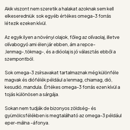
Akik viszont nem szeretik a halakat azoknak sem kell
elkeseredniük sok egyéb értékes omega-3 forrás
létezik ezeken kívül.
Az egyik ilyen a növényi olajok, főleg az olívaolaj, illetve
olívabogyó ami élen jár ebben, ám a repce-
,lenmag-,tökmag-, és a dióolaj is jó választás ebből a
szempontból.
Sok omega-3 zsírsavakat tartalmaznak még különféle
magvak és diófélék például a lenmag, chiamag, dió,
kesudió, mandula. Értékes omega-3 forrás ezen kívül a
tojás különösen a sárgája.
Sokan nem tudják de bizonyos zöldség- és
gyümölcsfélékben is megtalálható az omega-3 például
eper-málna -áfonya.