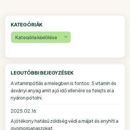
KATEGÓRIÁK
Kategóriák
LEGUTÓBBI BEJEGYZÉSEK
A vitaminpótlás a melegben is fontos: 5 vitamin és
ásványi anyag amit a jó idő ellenére se felejts el a
nyáron pótolni.
2025.02.16.
A jótékony hatású zöldség védi a májat és enyhíti a
gyomorpanaszokat.