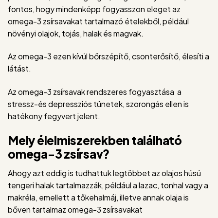
fontos, hogy mindenképp fogyasszon eleget az
omega-3 zsírsavakat tartalmazó ételekből, például
növényi olajok, tojás, halak és magvak.
Az omega-3 ezen kívül bőrszépítő, csonterősítő, élesíti a
látást.
Az omega-3 zsírsavak rendszeres fogyasztása a
stressz-és depressziós tünetek, szorongás ellen is
hatékony fegyvert jelent.
Mely élelmiszerekben található
omega-3 zsírsav?
Ahogy azt eddig is tudhattuk legtöbbet az olajos húsú
tengeri halak tartalmazzák, például a lazac, tonhal vagy a
makréla, emellett a tőkehalmáj, illetve annak olaja is
bőven tartalmaz omega-3 zsírsavakat