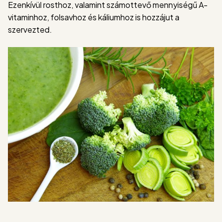
Ezenkívül rosthoz, valamint számottevő mennyiségű A-
vitaminhoz, folsavhoz és káliumhoz is hozzájut a
szervezted.