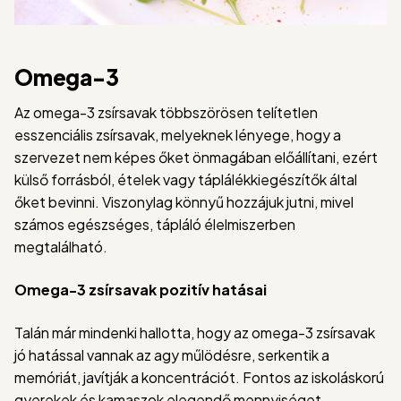
Omega-3
Az omega-3 zsírsavak többszörösen telítetlen
esszenciális zsírsavak, melyeknek lényege, hogy a
szervezet nem képes őket önmagában előállítani, ezért
külső forrásból, ételek vagy táplálékkiegészítők által
őket bevinni. Viszonylag könnyű hozzájuk jutni, mivel
számos egészséges, tápláló élelmiszerben
megtalálható.
Omega-3 zsírsavak pozitív hatásai
Talán már mindenki hallotta, hogy az omega-3 zsírsavak
jó hatással vannak az agy műlödésre, serkentik a
memóriát, javítják a koncentrációt. Fontos az iskoláskorú
gyerekek és kamaszok elegendő mennyiséget