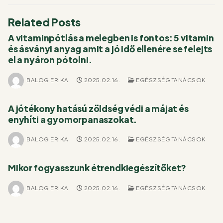
Related Posts
A vitaminpótlás a melegben is fontos: 5 vitamin
és ásványi anyag amit a jó idő ellenére se felejts
el a nyáron pótolni.
BALOG ERIKA
2025.02.16.
EGÉSZSÉG TANÁCSOK
A jótékony hatású zöldség védi a májat és
enyhíti a gyomorpanaszokat.
BALOG ERIKA
2025.02.16.
EGÉSZSÉG TANÁCSOK
Mikor fogyasszunk étrendkiegészítőket?
BALOG ERIKA
2025.02.16.
EGÉSZSÉG TANÁCSOK