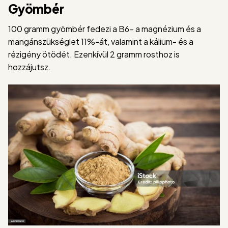
Gyömbér
100 gramm gyömbér fedezi a B6- a magnézium és a
mangánszükséglet 11%-át, valamint a kálium- és a
rézigény ötödét. Ezenkívül 2 gramm rosthoz is
hozzájutsz.