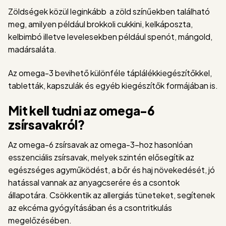
Zöldségek közül leginkább a zöld színűekben található
meg, amilyen például brokkoli cukkini, kelkáposzta,
kelbimbó illetve levelesekben például spenót, mángold,
madársaláta.
Az omega-3 bevihető különféle táplálékkiegészítőkkel,
tabletták, kapszulák és egyéb kiegészítők formájában is.
Mit kell tudni az omega-6
zsírsavakról?
Az omega-6 zsírsavak az omega-3-hoz hasonlóan
esszenciális zsírsavak, melyek szintén elősegítik az
egészséges agyműködést, a bőr és haj növekedését, jó
hatással vannak az anyagcserére és a csontok
állapotára. Csökkentik az allergiás tüneteket, segítenek
az ekcéma gyógyításában és a csontritkulás
megelőzésében.