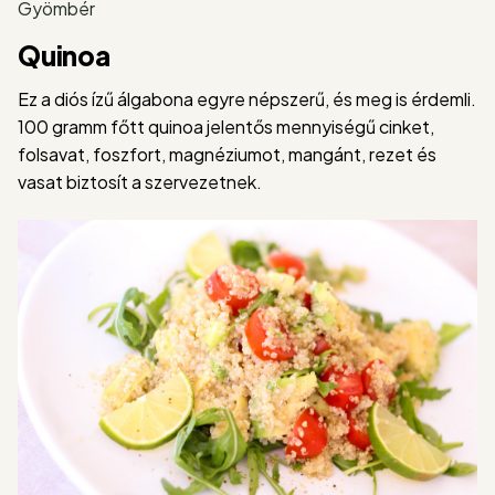
Gyömbér
Quinoa
Ez a diós ízű álgabona egyre népszerű, és meg is érdemli.
100 gramm főtt quinoa jelentős mennyiségű cinket,
folsavat, foszfort, magnéziumot, mangánt, rezet és
vasat biztosít a szervezetnek.