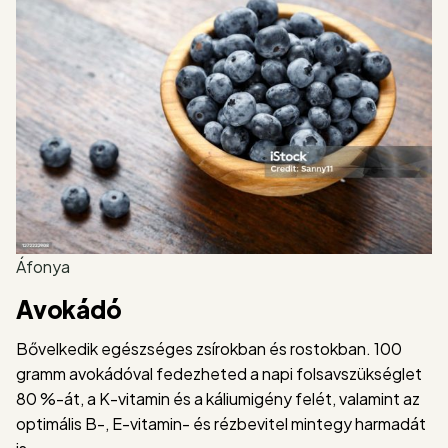
Áfonya
Avokádó
Bővelkedik egészséges zsírokban és rostokban. 100
gramm avokádóval fedezheted a napi folsavszükséglet
80 %-át, a K-vitamin és a káliumigény felét, valamint az
optimális B-, E-vitamin- és rézbevitel mintegy harmadát