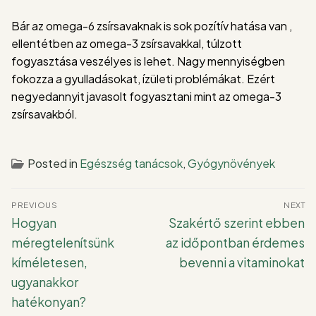
Bár az omega-6 zsírsavaknak is sok pozítív hatása van ,
ellentétben az omega-3 zsírsavakkal, túlzott
fogyasztása veszélyes is lehet. Nagy mennyiségben
fokozza a gyulladásokat, ízületi problémákat. Ezért
negyedannyit javasolt fogyasztani mint az omega-3
zsírsavakból.
Posted in
Egészség tanácsok
,
Gyógynövények
Bejegyzés
PREVIOUS
NEXT
navigáció
Previous
Next
Hogyan
Szakértő szerint ebben
post:
post:
méregtelenítsünk
az időpontban érdemes
kíméletesen,
bevenni a vitaminokat
ugyanakkor
hatékonyan?