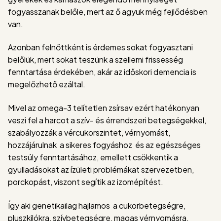
fogyasszanak belőle, mert az ő agyuk még fejlődésben
van.
Azonban felnőttként is érdemes sokat fogyasztani
belőlük, mert sokat teszünk a szellemi frissesség
fenntartása érdekében, akár az időskori demencia is
megelőzhető ezáltal.
Mivel az omega-3 telítetlen zsírsav ezért hatékonyan
veszi fel a harcot a szív- és érrendszeri betegségekkel,
szabályozzák a vércukorszintet, vérnyomást,
hozzájárulnak a sikeres fogyáshoz és az egészséges
testsúly fenntartásához, emellett csökkentik a
gyulladásokat az ízületi problémákat szervezetben,
porckopást, viszont segítik az izomépítést.
Így aki genetikailag hajlamos a cukorbetegségre,
pluszkilókra, szívbetegségre, magas vérnyomásra,