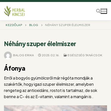
Ugrás
a
tartalomra
KEZDŐLAP
BLOG
NÉHÁNY SZUPER ÉLELMISZER
Keresése:
Néhány szuper élelmiszer
BALOG ERIKA
2025.02.16.
EGÉSZSÉG TANÁCSOK
Áfonya
Erről a bogyós gyümölcsről már régóta mondják a
szakértők, hogy igazi szuper élelmiszer, amelyben
rengeteg az antioxidáns, rostot is tartalmaz, de sok
benne a C- és az E-vitamin, valamint a mangán is .