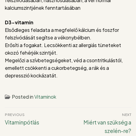
felszívódásában, hasznosulásában, a vér normál
kalciumszintjének fenntartásában
D3-vitamin
Elsődleges feladata a megfelelő kálcium és foszfor
felszívódását segítse a vékonybélben.
Erősíti a fogakat. Lecsökkenti az allergiás tüneteket
okozó fehérjék szintjét.
Megelőzi a szívbetegségeket, véd a csontritkulástól,
emellett csökkenti a cukorbetegség, a rák és a
depresszió kockázatát.
Posted in
Vitaminok
Bejegyzés
PREVIOUS
NEXT
navigáció
Previous
Next
Vitaminpótlás
Miért van szükség a
post:
post:
szelén-re?