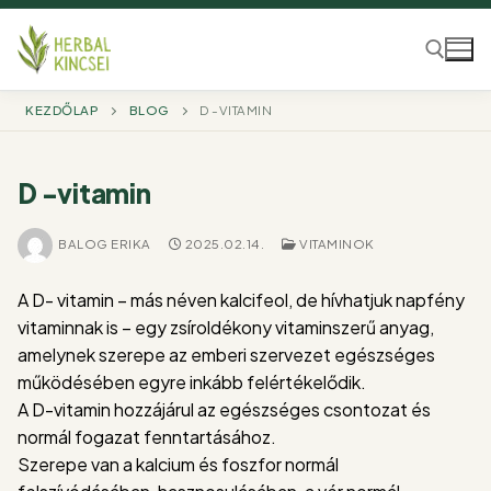
Ugrás
a
tartalomra
KEZDŐLAP
BLOG
D -VITAMIN
Keresése:
D -vitamin
BALOG ERIKA
2025.02.14.
VITAMINOK
A D- vitamin – más néven kalcifeol, de hívhatjuk napfény
vitaminnak is – egy zsíroldékony vitaminszerű anyag,
amelynek szerepe az emberi szervezet egészséges
működésében egyre inkább felértékelődik.
A D-vitamin hozzájárul az egészséges csontozat és
normál fogazat fenntartásához.
Szerepe van a kalcium és foszfor normál