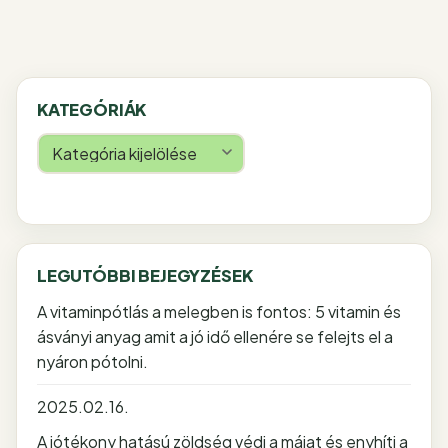
KATEGÓRIÁK
Kategóriák
LEGUTÓBBI BEJEGYZÉSEK
A vitaminpótlás a melegben is fontos: 5 vitamin és
ásványi anyag amit a jó idő ellenére se felejts el a
nyáron pótolni.
2025.02.16.
A jótékony hatású zöldség védi a májat és enyhíti a