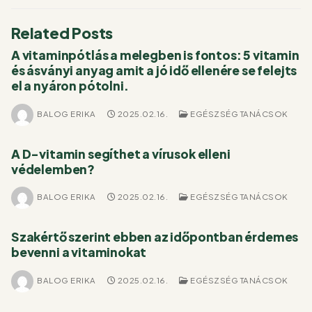
Related Posts
A vitaminpótlás a melegben is fontos: 5 vitamin
és ásványi anyag amit a jó idő ellenére se felejts
el a nyáron pótolni.
BALOG ERIKA
2025.02.16.
EGÉSZSÉG TANÁCSOK
A D-vitamin segíthet a vírusok elleni
védelemben?
BALOG ERIKA
2025.02.16.
EGÉSZSÉG TANÁCSOK
Szakértő szerint ebben az időpontban érdemes
bevenni a vitaminokat
BALOG ERIKA
2025.02.16.
EGÉSZSÉG TANÁCSOK