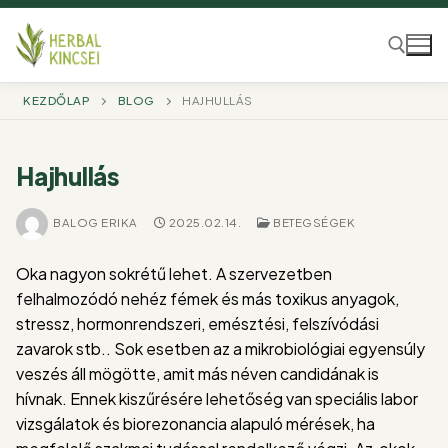
Ugrás
a
tartalomra
KEZDŐLAP
BLOG
HAJHULLÁS
Keresése:
Hajhullás
BALOG ERIKA
2025.02.14.
BETEGSÉGEK
Oka nagyon sokrétű lehet. A szervezetben
felhalmozódó nehéz fémek és más toxikus anyagok,
stressz, hormonrendszeri, emésztési, felszívódási
zavarok stb.. Sok esetben az a mikrobiológiai egyensúly
veszés áll mögötte, amit más néven candidának is
hívnak. Ennek kiszűrésére lehetőség van speciális labor
vizsgálatok és biorezonancia alapuló mérések, ha