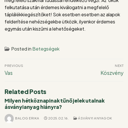
megfelelő szakmai tudással rendelkező végzi. Az okok
felkutatása után érdemes kiválogatni a megfelelő
táplálékkiegészítőket! Sok esetben esetben az alapok
felderítése nehézségekbe ütközik, ilyenkor érdemes
egymás után kiszűrni a lehetőségeket.
Posted in
Betegségek
Bejegyzés
PREVIOUS
NEXT
navigáció
Previous
Next
Vas
Köszvény
post:
post:
Related Posts
Milyen hétköznapinak tűnő jelek utalnak
ásványianyag hiányra?
BALOG ERIKA
2025.02.16.
ÁSVÁNYI ANYAGOK