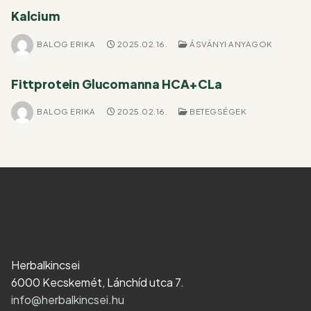
Kalcium
BALOG ERIKA
2025.02.16.
ÁSVÁNYI ANYAGOK
Fittprotein Glucomanna HCA+CLa
BALOG ERIKA
2025.02.16.
BETEGSÉGEK
Herbalkincsei
6000 Kecskemét, Lánchíd utca 7.
info@herbalkincsei.hu